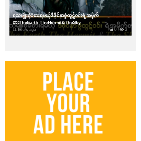
ရသမျိုးစုံခံစားရမယ့်ဒီဇိုင်နာဇွဲထွဋ်ဝင်းရဲ့အမိုက်
စားTheEarth,TheHermit&TheSky
11 hours ago
0
3