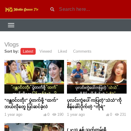
Vlogs
Sort by:
Latest
Viewed
Liked
Comments
“ဂန္တဝင်ငတိုး” ပွဲတက်ဖို့ “ထက်”
ပုလင်းကွဲပေါ် ကပြတဲ့”သဲသဲ”ကို
ဘယ်လိုတွေ ပြင်ဆင်ခဲ့လဲ
စိန်ခေါ်လိုက်တဲ့ “ကိုရဲ”
1 year ago
0
190
1 year ago
0
231
(၂၄၁) နှစ် သက်တမ်းရှိ