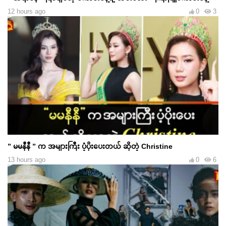
12 hours ago
0
3
” မမနီနီ ” က အများကြီး ပံ့ပိုးပေးတယ် ဆိုတဲ့ Christine
13 hours ago
0
6