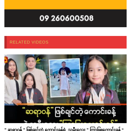
RELATED VIDEOS
” ဆရာဝန် ” ဖြစ်ချင်တဲ့ ကောင်းခန့်ရဲ့ သမီးလေး ” ကြာဖြူကောင်းခန့် “