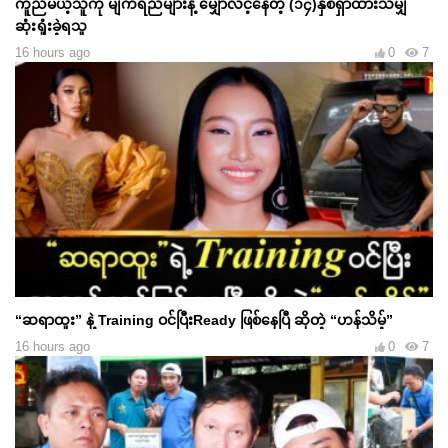
ကူညီမယ့်သူကို မျက်ရည်များနဲ့ မျှော်လင့်နေတဲ့ (၁၄)နှစ်ရှာထားသမျှ
ဆုံးရှုံးခဲ့ရသူ
16 hours ago
0
7
“ဆရာထူး” နဲ့ Training ဝင်ပြီးReady ဖြစ်နေပြီ ဆိုတဲ့ “ဟန်သိမ့်”
16 hours ago
0
7