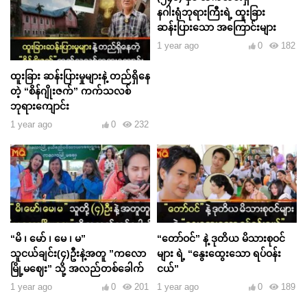
နဂါးရုံဘုရားကြီးရဲ့ ထူးခြား
ဆန်းပြားသော အကြောင်းများ
1 year ago
0
182
ထူးခြား ဆန်းပြားမှုများနဲ့ တည်ရှိနေ
တဲ့ “စိန်ဂျိုးဇက်” ကက်သလစ်
ဘုရားကျောင်း
1 year ago
0
232
“မိ ၊ မော် ၊ မေ ၊ မ”
“တော်ဝင်” နဲ့ ဒုတိယ မိသားစုဝင်
သူငယ်ချင်း(၄)ဦးနဲ့အတူ ”ကလော
များ ရဲ့ “နွေးထွေးသော ရပ်ဝန်း
မြို့မဈေး” သို့ အလည်တစ်ခေါက်
ငယ်”
1 year ago
0
201
1 year ago
0
189