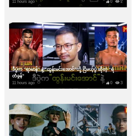
11 hours ago
0
2
ဒီပွဲက “ရာမာန်” နဲ့ “ထွန်းမင်းအောင်”တို့ ငြိမယ့်ပွဲ ဆိုတဲ့ “ရဲ
တံခွန်”
11 hours ago
0
3