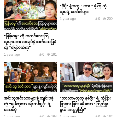
“ပိုပို“ နဲ့အတူ ” အား ” ခဲ့ကြ တဲ့
သူမရဲ့ ဘော်ဒါများ
1 year ago
0
200
“မြန်မာမှု” ကို အထင်သေးကြ
သူများအား အလုပ်နဲ့ သက်သေပြခဲ့
တဲ့ “မြေလက်ရာ”
1 year ago
0
181
အင်းသူအင်းသားများနဲ့ ကျင်းပခဲ့
“ဘာသာမတူသူ နှစ်ဦး” ရဲ့ ကွဲပြား
တဲ့ “ချစ်သူသာ ပန်းတစ်ပွင့်” ရဲ့
ခြားနား ခြင်း မရှိသော “ကြည်နူး
အောင်ပွဲ
ဖွယ် အလှူပွဲကြီး”
1 year ago
0
164
1 year ago
0
162