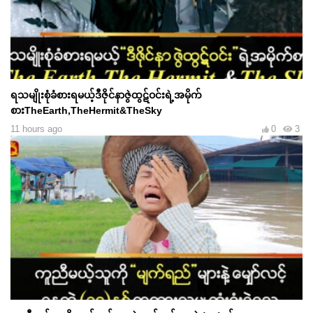
ရသမျိုးစုံခံစားရမယ့်ဒီဇိုင်နာဇွဲထွဋ်ဝင်းရဲ့အမိုက်
စားTheEarth,TheHermit&TheSky
11 hours ago
0
3