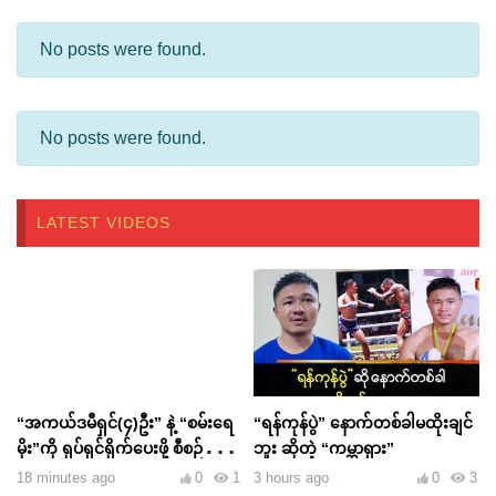
No posts were found.
No posts were found.
LATEST VIDEOS
“အကယ်ဒမီရှင်(၄)ဦး” နဲ့ “စမ်းရေ
“ရန်ကုန်ပွဲ” နောက်တစ်ခါမထိုးချင်
မိုး”ကို ရုပ်ရှင်ရိုက်ပေးဖို့ စီစဉ်ထား
ဘူး ဆိုတဲ့ “ကမ္ဘာရှား”
တယ်
18 minutes ago
0
1
3 hours ago
0
3