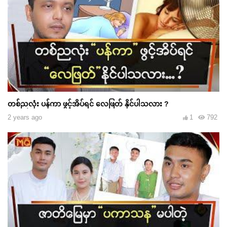
တစ်ညလုံး ပန်ကာ ဖွင့်အိပ်ရင် လေဖြတ် နိုင်ပါသလား ?
2 years ago
1
792