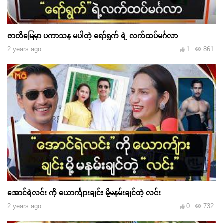
ဇာတိမြေမှာ ပကာသန မပါတဲ့ ရော်ရွက် ရဲ့ လက်ထပ်မင်္ဂလာ
2 years ago
1
861
အောင်ရဲလင်း ကို ယောင်္ကျားချင်း မို့မနမ်းချင်တဲ့ လင်း
2 years ago
0
732