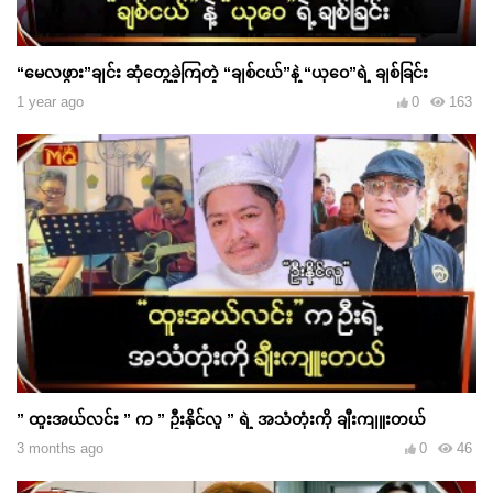
“မေလဖွား”ချင်း ဆုံတွေ့ခဲ့ကြတဲ့ “ချစ်ငယ်”နဲ့ “ယုဝေ”ရဲ့ ချစ်ခြင်း
1 year ago
0
163
” ထူးအယ်လင်း ” က ” ဦးနိုင်လူ ” ရဲ့ အသံတုံးကို ချီးကျူးတယ်
3 months ago
0
46