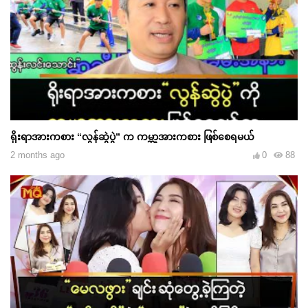
ရိုးရာအားကစား “လွန်ဆွဲပွဲ” က ကမ္ဘာ့အားကစား ဖြစ်စေရမယ်
2 months ago
0
88