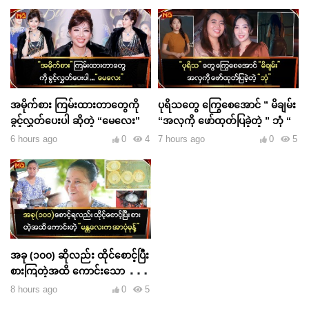
အမိုက်စား ကြမ်းထားတာတွေကို
ပုရိသတွေ ကြွေစေအောင် ” မိချမ်း
ခွင့်လွှတ်ပေးပါ ဆိုတဲ့ “မေလေး”
“အလှကို ဖော်ထုတ်ပြခဲ့တဲ့ ” ဘုံ “
6 hours ago
0
4
7 hours ago
0
5
အခု (၁၀၀) ဆိုလည်း ထိုင်စောင့်ပြီး
စားကြတဲ့အထိ ကောင်းသော ”
မန္တလေးက အာပုံမုန့် “
8 hours ago
0
5