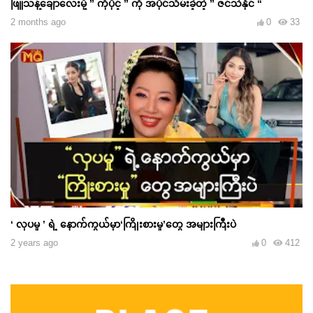
ဖြူသန့်ချောလေးမို့ ” ကိုပိုင့် ” ကို အပိုင်သိမ်းခဲ့တဲ့ ” ဇင်သဲနိုင် “
2 months ago
0
33
‘ လှပမှု ’ ရဲ့ နောက်ကွယ်မှာ‘ကြိုးစားမှု’တွေ အများကြီးပဲ
2 years ago
0
412