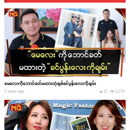
မေလေးကိုဘောင်ခတ်မထားတဲ့ချစ်ခင်ပွန်းလေးကိုချမ်း
2 years ago
17
1,274