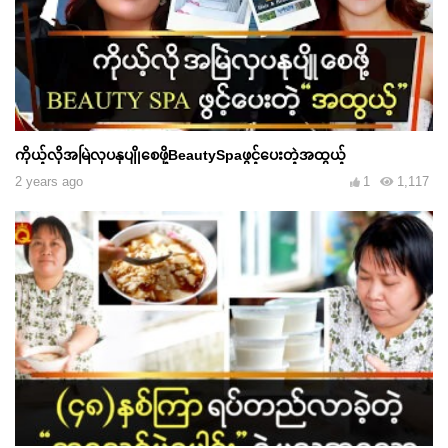
ကိုယ့်လိုအမြဲလှပနုပျိုစေဖို့BeautySpaဖွင့်‌ပေးတဲ့အထွယ့်
2 years ago
1
1,117