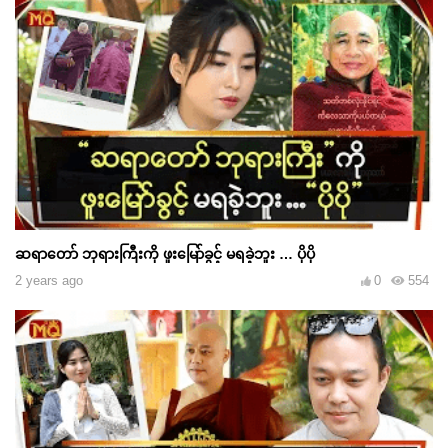
ဆရာတော် ဘုရားကြီးကို ဖူးမြော်ခွင့် မရခဲ့ဘူး … ပိုပို
2 years ago
0
554