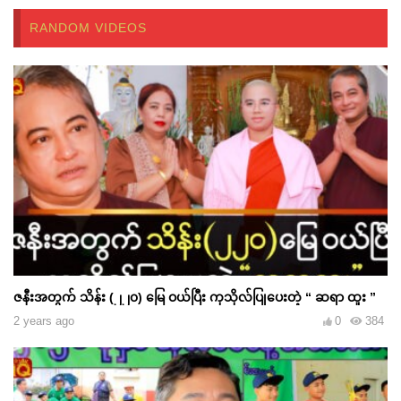
RANDOM VIDEOS
ဇနီးအတွက် သိန်း (၂၂၀) မြေ ဝယ်ပြီး ကုသိုလ်ပြုပေးတဲ့ “ ဆရာ ထူး ”
2 years ago
0
384