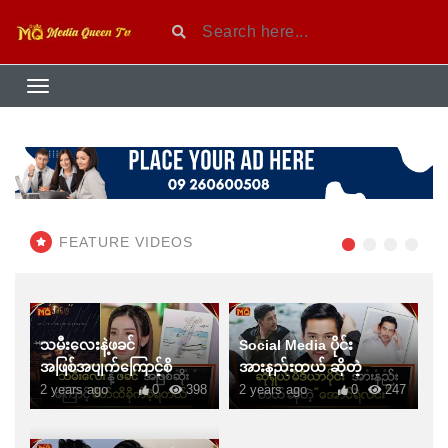
FEATURE VIDEOS
သမီးလေးနဲ့ဖခင်
Social Media ပိုင်း
အဖြစ်အပျက်ကြောင့်စိတ်
အားနည်းတယ် ဆိုတဲ့
ထိခိုက်ခဲ့ရတယ်
“အောင်ရဲလင်း”
2 years ago
0
398
2 years ago
0
247