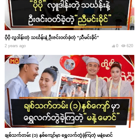
ပိုပို လှူဒါန်းတဲ့ သင်္ဃန်းနဲ့ ဦးဇင်းဝတ်ခဲ့တဲ့ “ညီမင်းခိုင်”
2 years ago
0
620
ချစ်သက်တမ်း (၁) နှစ်ကျော်မှာ ရွှေလက်တွဲခဲ့ကြတဲ့ မနဲ့မောင်