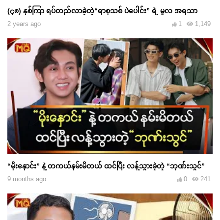
(၄၈) နှစ်ကြာ ရပ်တည်လာခဲ့တဲ့“ရာစုသစ် ပဲပေါင်း” ရဲ့ မူလ အရသာ
2 years ago
1
1,149
“မိုးနှောင်း” နဲ့ တကယ်နမ်းမိတယ် ထင်ပြီး လန့်သွားခဲ့တဲ့ “ဘုဏ်းသွင်”
9 months ago
0
241