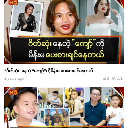
“ဂိတ်ဆုံး”နေတဲ့ “ကျော့်”ကိုမိန်းမ ပေးစားချင်နေတယ်
2 years ago
0
381