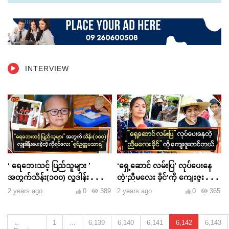
INTERVIEW
‘ ရေဘေးသင့် ပြည်သူများ ’
‘ရှေ့ဆောင် လမ်းပြ’ လုပ်ပေးနေ
အတွက်သိန်း(၁၀၀) လှူဒါန်းပေးခဲ့
တဲ့‘ညီမလေး ခိုင်’ကို ကျေးဇူးတင်
တဲ့ကိုရင်လေး ‘ ရှင်ဥတ္တမသာရ ’
တယ်
2 years ago
0
389
2 years ago
0
365
←
1
…
6,139
6,140
6,141
6,142
6,143