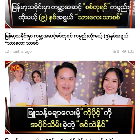
မြန်မာ့သမိုင်းမှာ ကမ္ဘာ့အဆင့်စစ်တုရင် ကမ္ပည်းထိုးမယ့် (၉)နှစ်အရွယ်
“သားလေး သာစစ်”
12 months ago
0
101