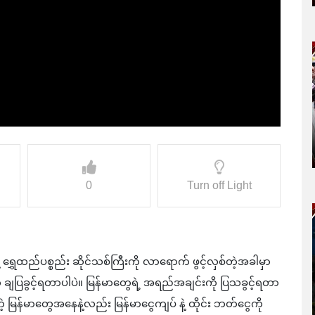
0
Turn off Light
 နဲ့ ရွှေထည်ပစ္စည်း ဆိုင်သစ်ကြီးကို လာရောက် ဖွင့်လှစ်တဲ့အခါမှာ
 ချပြခွင့်ရတာ‌ပါပဲ။ မြန်မာတွေရဲ့ အရည်အချင်းကို ပြသခွင့်ရတာ
မြန်မာတွေအနေနဲ့လည်း မြန်မာငွေကျပ် နဲ့ ထိုင်း ဘတ်ငွေကို