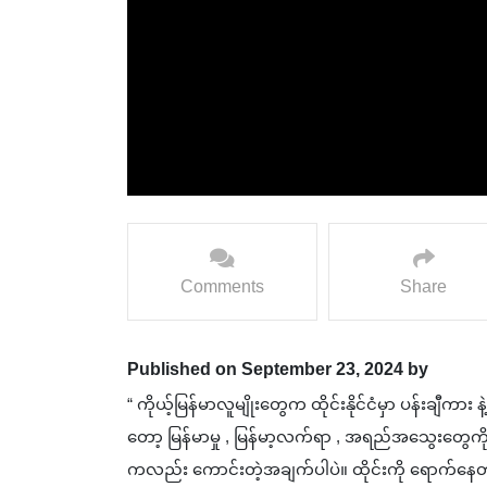
Comments
Share
Published on September 23, 2024 by
“ ကိုယ့်မြန်မာလူမျိုးတွေက ထိုင်းနိုင်ငံမှာ ပန်းချီကား
တော့ မြန်မာမှု , မြန်မာ့လက်ရာ , အရည်အသွေးတွေကို
ကလည်း ကောင်းတဲ့အချက်ပါပဲ။ ထိုင်းကို ရောက်နေတဲ့ 