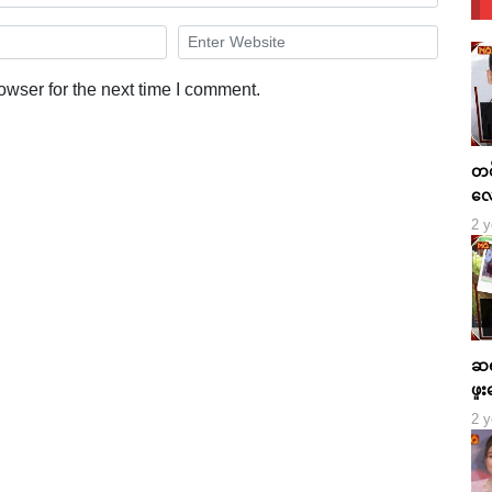
owser for the next time I comment.
တစ်
လေ
2 y
ဆရ
2 y