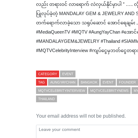
လည်း တရားဝင် လာရောက် လဲလှယ်နိုင်မှာပါ ” ….. လို့ပြေ
ပြုလုပ်ခဲ့တဲ့ MANDALAY GEM & JEWELRY AND SIA
တက်ရောက်လာခဲ့သော သရုပ်ဆောင် အောင်ရေချမ်း , ကိုငြိမ
#MediaQueenTV #MQTV #AungYayChan #အောင်ရေချမ
#MANDALAYGEM&JEWELRY #Thailand #SIAMM
#MQTVCelebrityInterview #ကျပ်ငွေမှဘတ်ငွေတရ
CATEGORY
EVENT
TAG
AUNGYAYCHAN
BANGKOK
EVENT
FOUNDER
MQTVCELEBRITYINTERVIEW
MQTVCELEBRITYNEWS
M
THAILAND
Your email address will not be published.