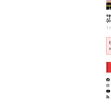
နေ
ပိုင
ကြိ
2 y
E
n