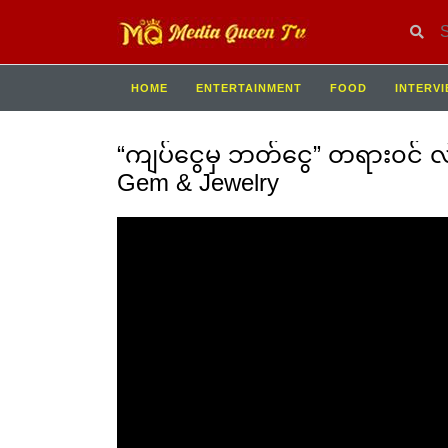
HOME
ENTERTAINMENT
FOOD
INTERV
“ကျပ်ငွေမှ ဘတ်ငွေ” တရား၀င် လ
Gem & Jewelry