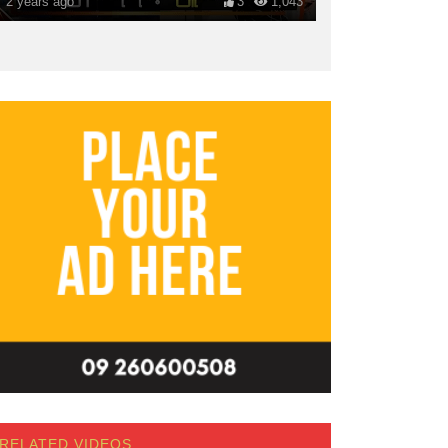
2 years ago
3
1,043
RELATED VIDEOS