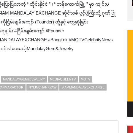
ာပြလာတဲ့ “ ထိုင်းနိုင်ငံ ” ၊ “ ဘန်ကောက်မြို့ ” မှာ ကျင်းပ
M MANDALAY EXCHANGE ဆိုင်သစ် ဖွင့်ပွဲကြီးသို့ ဂုဏ်ပြု
်းချမ်းကျော် (Founder) တို့နှင့် တွေ့ဆုံခြင်း
်း #ငြိမ်းချမ်းကျော် #Founder
ANDALAYEXCHANGE #Bangkok #MQTVCelebrityNews
ားဝင်လဲပေးမယ့်MandalayGem&Jewelry
MANDALAYGEM&JEWELRY
MEDIAQUEENTV
MQTV
YANMARACTOR
NYEINCHANKYAW
SIAMMANDALAYEXCHANGE