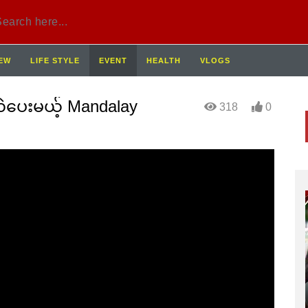
IEW
LIFE STYLE
EVENT
HEALTH
VLOGS
ဲပေးမယ့် Mandalay
318
0