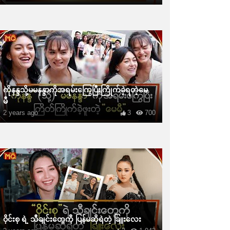
ကိုနန္ဒသို့မမနန္ဒာကိုအရမ်းကြွေပြီးကြိုက်ခဲ့ရတဲ့မေ
မီ
2 years ago
3
700
ဝိုင်းစု ရဲ့ သီချင်းတွေကို ပြန်မဆိုရဲတဲ့ ခြူးလေး