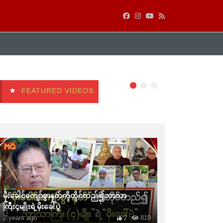
FEATURED VIDEOS
မိုးခေါင်ကျော်စွာနတ်ကိုတိုင်တည်၍ဘာသာ
ကြီး၄မျိုးရဲ့မိုးခေါ်ပွဲ
2 years ago
2
819