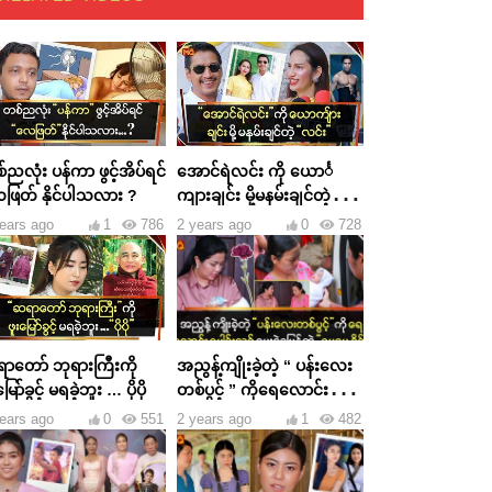
ညလုံး ပန်ကာ ဖွင့်အိပ်ရင်
အောင်ရဲလင်း ကို ယောင်္
ဖြတ် နိုင်ပါသလား ?
ကျားချင်း မို့မနမ်းချင်တဲ့
လင်း
ears ago
1
786
2 years ago
0
728
ာတော် ဘုရားကြီးကို
အညွန့်ကျိုးခဲ့တဲ့ “ ပန်းလေး
ဖူးမြော်ခွင့် မရခဲ့ဘူး … ပိုပို
တစ်ပွင့် ” ကိုရေလောင်း
ပေါင်းသင်ပေးခဲ့ပြန်တဲ့ “
ears ago
0
551
2 years ago
1
482
မေမေခိုင် ”