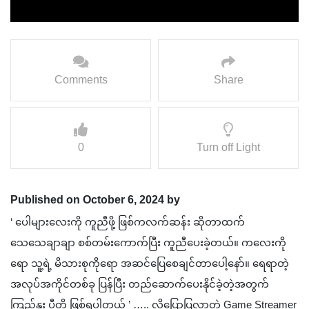
Comments
Share
0
Turn off Light
Published on October 6, 2024 by
‘ ပေါများလေးကို ကူညီဖို့ ဖြစ်ကလက်ဆန်း ဆိုတာထက်
သေသေချာချာ စစ်တမ်းကောက်ပြီး ကူညီပေးခဲ့တယ်။ ကလေးကို
ရော သူ့ရဲ့ မိသားစုကိုရော အဆင်ပြေစေချင်တာပေါ့နော်။ ရေရာတဲ့
အလုပ်အကိုင်တစ်ခု ပြန်ပြီး တည်ဆောက်ပေးနိုင်ခဲ့တဲ့အတွက်
ကြည်နူး ပီတိ ဖြစ်ရပါတယ် ’ ….. လို့ပြောပြလာတဲ့ Game Streamer