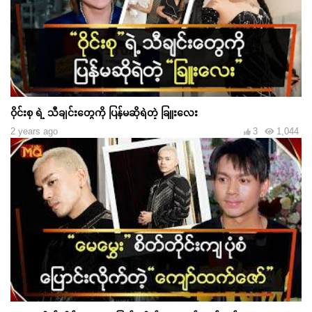
ဝိုင်းစု ရဲ့ သီချင်းတွေကို ပြန်မဆိုရဲတဲ့ ခြူးလေး
2 years ago
3
1,044