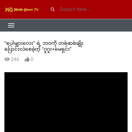
“ပေါများလေး” ရဲ့ ဘဝကို တစ်ဆစ်ချိုး
ပြောင်းလဲစေခဲ့တဲ့ “ဂူဂူး+မေရှင်း”
244
0