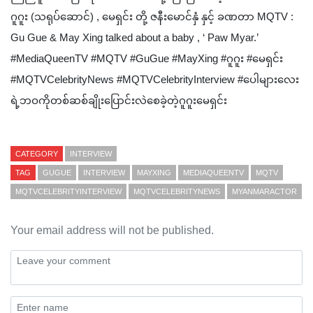
ဂူဂူး (သရုပ်ဆောင်) , မေရှင်း တို့ ဇနီးမောင်နှံ နှင့် ခဏတာ MQTV :
Gu Gue & May Xing talked about a baby , ‘ Paw Myar.’
#MediaQueenTV #MQTV #GuGue #MayXing #ဂူဂူး #မေရှင်း
#MQTVCelebrityNews #MQTVCelebrityInterview #ပေါများလေး
ရဲ့ဘဝကိုတစ်ဆစ်ချိုးပြောင်းလဲစေခဲ့တဲ့ဂူဂူးမေရှင်း
CATEGORY
INTERVIEW
TAG
GUGUE
INTERVIEW
MAYXING
MEDIAQUEENTV
MQTV
MQTVCELEBRITYINTERVIEW
MQTVCELEBRITYNEWS
MYANMARACTOR
Your email address will not be published.