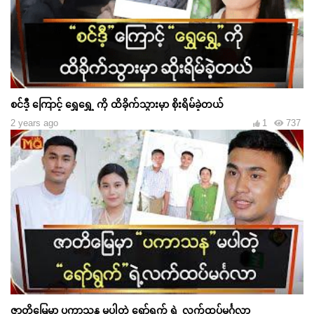
စင်ဒီ့ ကြောင့် ရွှေရွှေ့ ကို ထိခိုက်သွားမှာ စိုးရိမ်ခဲ့တယ်
2 years ago
1
737
ဇာတိမြေမှာ ပကာသန မပါတဲ့ ရော်ရွက် ရဲ့ လက်ထပ်မင်္ဂလာ