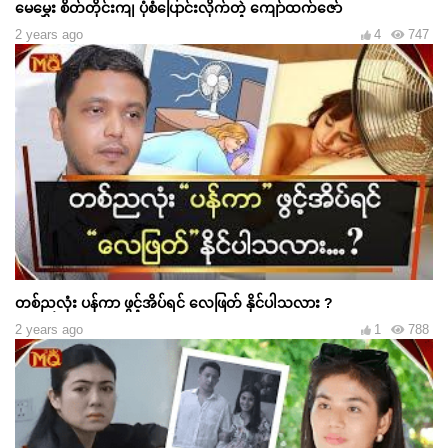
မေမွှေး စိတ်တိုင်းကျ ပုံစံပြောင်းလိုက်တဲ့ ကျော်ထက်ဇော်
2 years ago
4
747
တစ်ညလုံး ပန်ကာ ဖွင့်အိပ်ရင် လေဖြတ် နိုင်ပါသလား ?
2 years ago
1
788