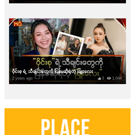
ဝိုင်းစု ရဲ့ သီချင်းတွေကို ပြန်မဆိုရဲတဲ့ ခြူးလေး
2 years ago
3
1,044