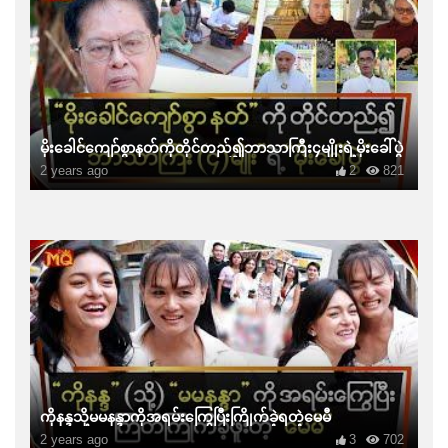
မိုးခေါင်ကျော်စွာနတ်ကိုတိုင်တည်၍ဘာသာကြီး၄မျိုးရဲ့မိုးခေါ်ပွဲ
2 years ago
2
821
ကိုနန္ဒသို့မမနန္ဒာကိုအရမ်းကြွေပြီးကြိုက်ခဲ့ရတဲ့မေမီ
2 years ago
3
702