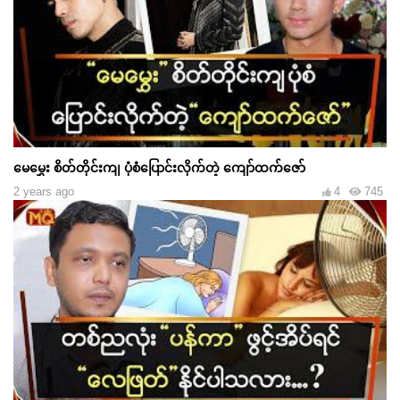
မေမွှေး စိတ်တိုင်းကျ ပုံစံပြောင်းလိုက်တဲ့ ကျော်ထက်ဇော်
2 years ago
4
745