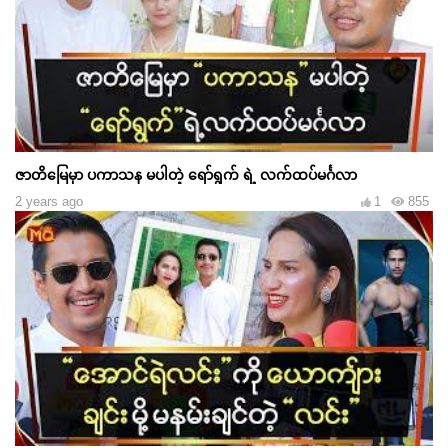
ဇာတိမြေမှာ ပကာသန မပါတဲ့ ရော်ရွက် ရဲ့ လက်ထပ်မင်္ဂလာ
2 years ago
1
855