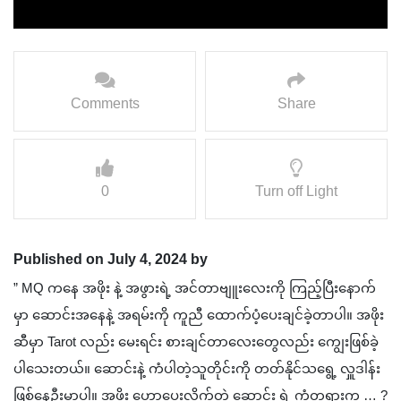
Comments
Share
0
Turn off Light
Published on July 4, 2024 by
” ‌MQ ကနေ အဖိုး နဲ့ အဖွားရဲ့ အင်တာဗျူးလေးကို ကြည့်ပြီးနောက်
မှာ ဆောင်းအနေနဲ့ အရမ်းကို ကူညီ ထောက်ပံ့ပေးချင်ခဲ့တာပါ။ အဖိုး
ဆီမှာ Tarot လည်း မေးရင်း စားချင်တာလေးတွေလည်း ကျွေးဖြစ်ခဲ့
ပါသေးတယ်။ ဆောင်းနဲ့ ကံပါတဲ့သူတိုင်းကို တတ်နိုင်သရွေ့ လှူဒါန်း
ဖြစ်နေဦးမှာပါ။ အဖိုး ဟောပေးလိုက်တဲ့ ဆောင်း ရဲ့ ကံတရားက … ?