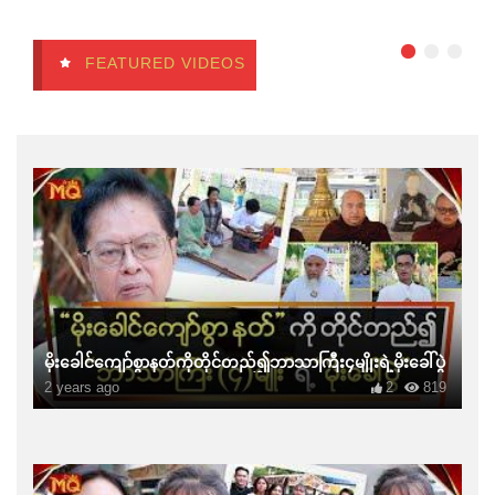
FEATURED VIDEOS
မိုးခေါင်ကျော်စွာနတ်ကိုတိုင်တည်၍ဘာသာကြီး၄မျိုးရဲ့မိုးခေါ်ပွဲ
2 years ago
2
819