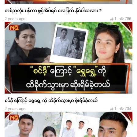
တစ်ညလုံး ပန်ကာ ဖွင့်အိပ်ရင် လေဖြတ် နိုင်ပါသလား ?
2 years ago
1
786
စင်ဒီ့ ကြောင့် ရွှေရွှေ့ ကို ထိခိုက်သွားမှာ စိုးရိမ်ခဲ့တယ်
2 years ago
1
734