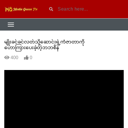
မျိုးခင်ခင်လတ်သို့ဆောင်းရဲ့ကံဇာတာကို
ဟောကြားပေးခဲ့တဲ့ဘဘစိန်
400
0