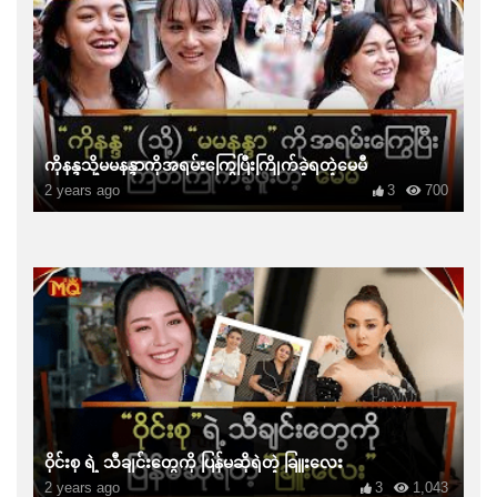
ကိုနန္ဒသို့မမနန္ဒာကိုအရမ်းကြွေပြီးကြိုက်ခဲ့ရတဲ့မေမီ
2 years ago
3
700
ဝိုင်းစု ရဲ့ သီချင်းတွေကို ပြန်မဆိုရဲတဲ့ ခြူးလေး
2 years ago
3
1,043