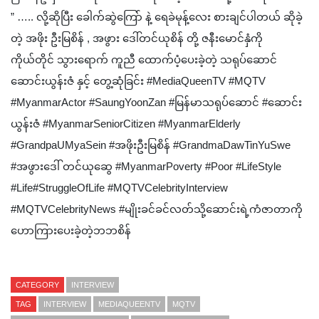
” ….. လို့ဆိုပြီး ခေါက်ဆွဲကြော် နဲ့ ရေခဲမုန့်လေး စားချင်ပါတယ် ဆိုခဲ့
တဲ့ အဖိုး ဦးမြစိန် , အဖွား ဒေါ်တင်ယုစိန် တို့ ဇနီးမောင်နှံကို
ကိုယ်တိုင် သွားရောက် ကူညီ ထောက်ပံ့ပေးခဲ့တဲ့ သရုပ်ဆောင်
ဆောင်းယွန်းဇံ နှင့် တွေ့ဆုံခြင်း #MediaQueenTV #MQTV
#MyanmarActor #SaungYoonZan #မြန်မာသရုပ်ဆောင် #ဆောင်း
ယွန်းဇံ #MyanmarSeniorCitizen #MyanmarElderly
#GrandpaUMyaSein #အဖိုးဦးမြစိန် #GrandmaDawTinYuSwe
#အဖွားဒေါ် တင်ယုဆွေ #MyanmarPoverty #Poor #LifeStyle
#Life#StruggleOfLife #MQTVCelebrityInterview
#MQTVCelebrityNews #မျိုးခင်ခင်လတ်သို့ဆောင်းရဲ့ကံဇာတာကို
ဟောကြားပေးခဲ့တဲ့ဘဘစိန်
CATEGORY
INTERVIEW
TAG
INTERVIEW
MEDIAQUEENTV
MQTV