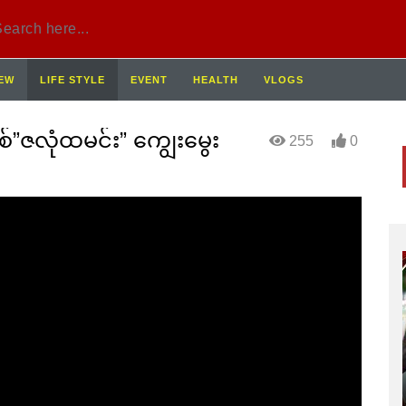
IEW
LIFE STYLE
EVENT
HEALTH
VLOGS
စ်”ဇလုံထမင်း” ကျွေးမွေး
255
0