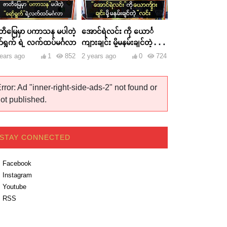
တိမြေမှာ ပကာသန မပါတဲ့
အောင်ရဲလင်း ကို ယောင်္
ာ်ရွက် ရဲ့ လက်ထပ်မင်္ဂလာ
ကျားချင်း မို့မနမ်းချင်တဲ့
လင်း
ears ago
1
852
2 years ago
0
724
rror: Ad "inner-right-side-ads-2" not found or
ot published.
STAY CONNECTED
Facebook
Instagram
Youtube
RSS