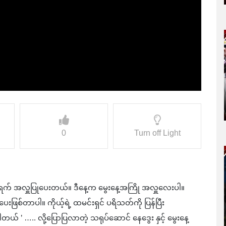
0
Turn off Light
 ရက် အလှူပြုပေးတယ်။ ဒီနေ့က မွေးနေ့အကြို‌ အလှူလေးပါ။
ပေးဖြစ်တာပါ။ ကိုယ့်ရဲ့ ထမင်းရှင် ပရိသတ်ကို ပြန်ပြီး
် ’ ….. လို့ပြောပြလာတဲ့ သရုပ်ဆောင် နေဒွေး နှင့် မွေးနေ့