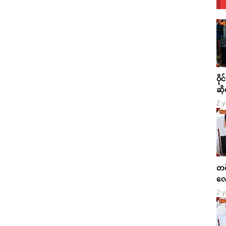
ဝို
ဆို
2 y
တစ်
လေ
2 y