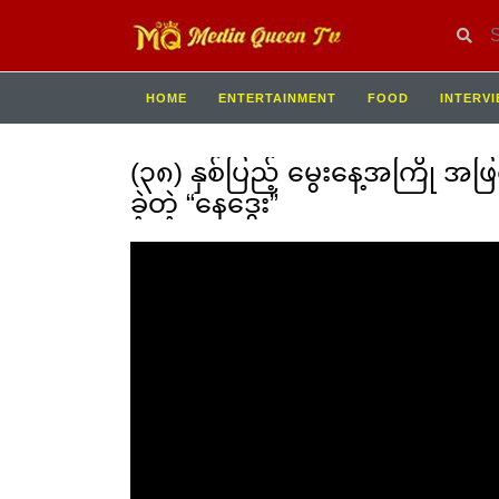
HOME
ENTERTAINMENT
FOOD
INTERV
(၃၈) နှစ်ပြည့် မွေးနေ့အကြို အဖြ
ခဲ့တဲ့ “နေဒွေး”