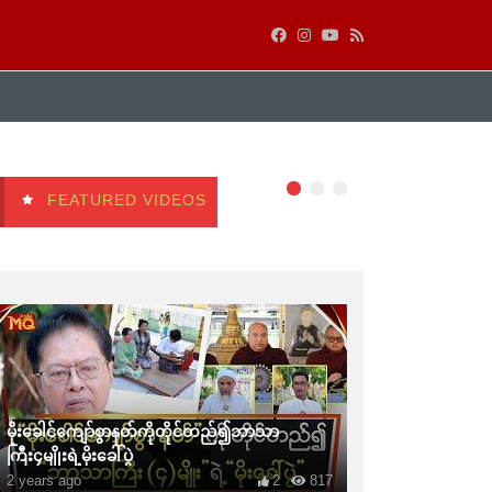
FEATURED VIDEOS
မိုးခေါင်ကျော်စွာနတ်ကိုတိုင်တည်၍ဘာသာ
ကြီး၄မျိုးရဲ့မိုးခေါ်ပွဲ
2 years ago
2
817