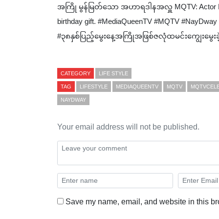
အကြို မွန်မြတ်သော အဟာရဒါနအလှူ MQTV: Actor Nay 
birthday gift. #MediaQueenTV #MQTV #NayDway 
#၃၈နှစ်ပြည့်မွေးနေ့အကြိုအဖြစ်ဇလုံထမင်းကျွေးမွေးခဲ
CATEGORY
LIFE STYLE
TAG
LIFESTYLE
MEDIAQUEENTV
MQTV
MQTVCELE
NAYDWAY
Your email address will not be published.
Save my name, email, and website in this br