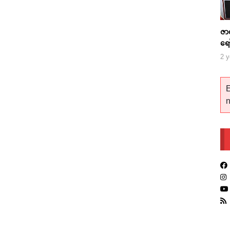
ဇာ
ရေ
2 y
E
n