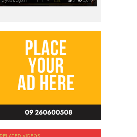
2 years ago
3
1,040
RELATED VIDEOS