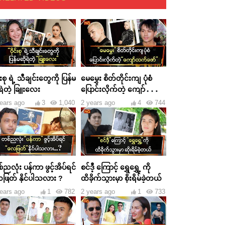
င်းစု ရဲ့ သီချင်းတွေကို ပြန်မ
မေမွှေး စိတ်တိုင်းကျ ပုံစံ
ရဲတဲ့ ခြူးလေး
ပြောင်းလိုက်တဲ့ ကျော်ထက်
ဇော်
ears ago
3
1,040
2 years ago
4
744
ညလုံး ပန်ကာ ဖွင့်အိပ်ရင်
စင်ဒီ့ ကြောင့် ရွှေရွှေ့ ကို
ဖြတ် နိုင်ပါသလား ?
ထိခိုက်သွားမှာ စိုးရိမ်ခဲ့တယ်
ears ago
1
782
2 years ago
1
733