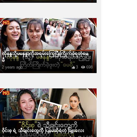
ကိုနန္ဒသို့မမနန္ဒာကိုအရမ်းကြွေပြီးကြိုက်ခဲ့ရတဲ့မေ
မီ
2 years ago
3
698
ဝိုင်းစု ရဲ့ သီချင်းတွေကို ပြန်မဆိုရဲတဲ့ ခြူးလေး