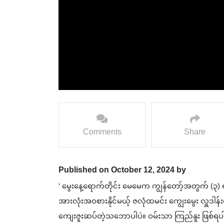
Comments
Share
Published on October 12, 2024 by
‘ မွေးနေ့ရောက်တိုင်း မေမေက ကျွန်တော့်အတွက် (၃)
အားလုံးအဝစားနိုင်မယ့် ဇလုံထမင်း ကျွေးမွေး လှူဒါန်း
ကျေးဇူးဆပ်တဲ့သဘောပါပဲ။ ဝမ်းသာ ကြည်နူး ဖြစ်ရပါတယ