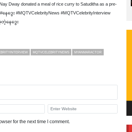
Dway donated a meal of rice curry to Satuditha as a pre-
#နေဒွေး #MQTVCelebrityNews #MQTVCelebrityInterview
့တဲ့နေဒွေး
BRITYINTERVIEW
MQTVCELEBRITYNEWS
MYANMARACTOR
owser for the next time I comment.