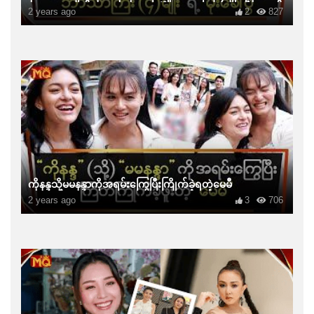
2 years ago
2
827
ကိုနန္ဒသို့မမနန္ဒာကိုအရမ်းကြွေပြီးကြိုက်ခဲ့ရတဲ့မေမီ
2 years ago
3
706