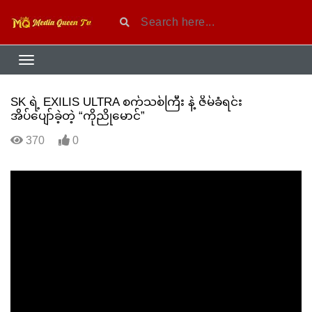
SK ရဲ့ EXILIS ULTRA စက်သစ်ကြီး နဲ့ ဇိမ်ခံရင်း
အိပ်ပျော်ခဲ့တဲ့ “ကိုညိုမောင်”
370
0