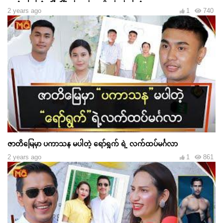
2 years ago
1
740
ဇာတိမြေမှာ ပကာသန မပါတဲ့ ရော်ရွက် ရဲ့ လက်ထပ်မင်္ဂလာ
2 years ago
1
861