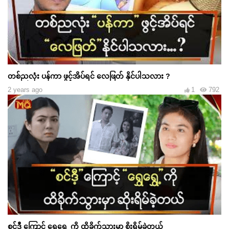
တစ်ညလုံး ပန်ကာ ဖွင့်အိပ်ရင် လေဖြတ် နိုင်ပါသလား ?
2 years ago
1
792
စင်ဒီ့ ကြောင့် ရွှေရွှေ့ ကို ထိခိုက်သွားမှာ စိုးရိမ်ခဲ့တယ်