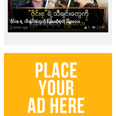
ဝိုင်းစု ရဲ့ သီချင်းတွေကို ပြန်မဆိုရဲတဲ့ ခြူးလေး
2 years ago
3
1,048