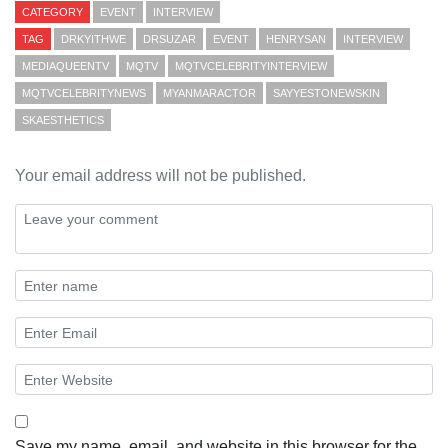
CATEGORY
EVENT
INTERVIEW
TAG
DRKYITHWE
DRSUZAR
EVENT
HENRYSAN
INTERVIEW
MEDIAQUEENTV
MQTV
MQTVCELEBRITYINTERVIEW
MQTVCELEBRITYNEWS
MYANMARACTOR
SAYYESTONEWSKIN
SKAESTHETICS
Your email address will not be published.
Save my name, email, and website in this browser for the