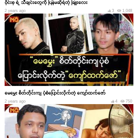
ဝိုင်းစု ရဲ့ သီချင်းတွေကို ပြန်မဆိုရဲတဲ့ ခြူးလေး
2 years ago
3
1,048
မေမွှေး စိတ်တိုင်းကျ ပုံစံပြောင်းလိုက်တဲ့ ကျော်ထက်ဇော်
2 years ago
4
750