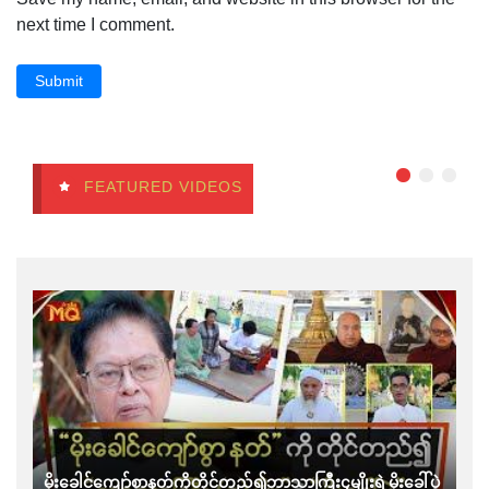
next time I comment.
Submit
FEATURED VIDEOS
မိုးခေါင်ကျော်စွာနတ်ကိုတိုင်တည်၍ဘာသာကြီး၄မျိုးရဲ့မိုးခေါ်ပွဲ