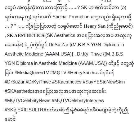
တွေပဲ အကုန်သုံးထားတာကြောင့် ….. ? SK မှာ စက်တင်ဘာ (၁)
ရက်ကနေ (၅) ရက်အထိ Special Promotion တွေလည်း ရှိနေတာမို့
… ? ” ….. လို့ပြောပြလာတဲ့ သရုပ်ဆောင် 𝐇𝐞𝐧𝐫𝐲 𝐒𝐚𝐧 (ကိုညိုမောင်)
, 𝐒𝐊 𝐀𝐄𝐒𝐓𝐇𝐄𝐓𝐈𝐂𝐒 (SK Aesthetics အရေပြားအလှအပ အထူးကု
ဆေးခန်း) ရဲ့ ပဲ့ကိုင်ရှင် Dr.Su Zar {(M.B.B.S YGN Diploma in
Aesthetic Medicine (AAAM,USA)} , Dr.Kyi Thwe {(M.B.B.S
YGN Diploma in Aesthetic Medicine (AAAM,USA)} တို့နှင့် တွေ့ဆုံ
ခြင်း #MediaQueenTV #MQTV #HenrySan #ဟင်နရီစန်
#DrSuZar #DrKyiThwe #SKaesthetics #SayYEStoNewSkin
#SKAestheticsအရေပြားအလှအပအထူးကုဆေးခန်း
#MQTVCelebrityNews #MQTVCelebrityInterview
#SKရဲ့EXILISULTRAစက်သစ်ကြီးနဲ့ဇိမ်ခံရင်းအိပ်ပျော်ခဲ့တဲ့ကိုညို
မောင်