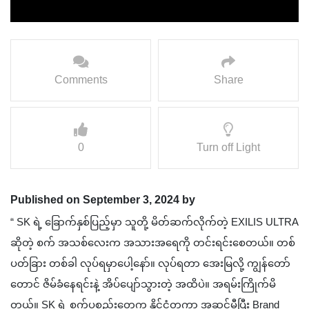
Comments
Share
0
Turn off Light
Published on September 3, 2024 by
“ SK ရဲ့ ခြောက်နှစ်ပြည့်မှာ သူတို့ မိတ်ဆက်လိုက်တဲ့ EXILIS ULTRA
ဆိုတဲ့ စက် အသစ်လေးက အသားအရေကို တင်းရင်းစေတယ်။ တစ်
ပတ်ခြား တစ်ခါ လုပ်ရမှာပေါ့နော်။ လုပ်ရတာ အေးမြလို့ ကျွန်တော်
တောင် ဇိမ်ခံနေရင်းနဲ့ အိပ်ပျော်သွားတဲ့ အထိပဲ။ အရမ်းကြိုက်မိ
တယ်။ SK ရဲ့ စက်ပစ္စည်းတွေက နိုင်ငံတကာ အဆင့်မှီပြီး Brand