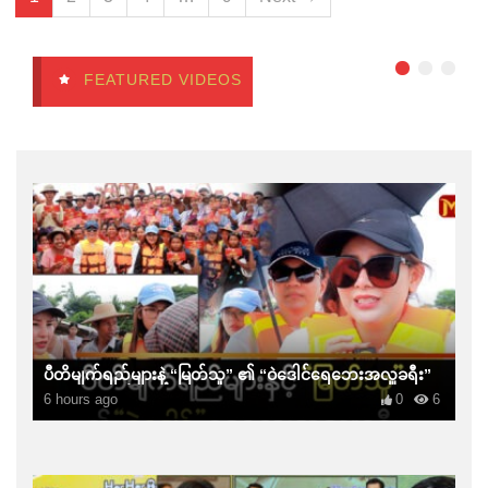
FEATURED VIDEOS
ပီတိမျက်ရည်များနဲ့ “မြတ်သူ” ၏ “ဝဲဒေါင်ရေဘေးအလှူခရီး”
6 hours ago
0
6