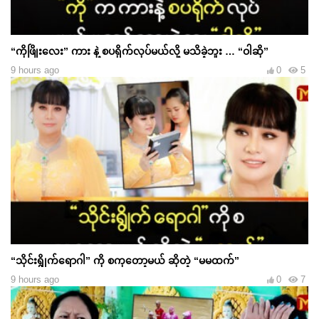
“ကိုဖြိုးလေး” ကား နဲ့ စပရိုက်လုပ်မယ်လို့ မသိခဲ့ဘူး … “ဝါဆို”
9 hours ago
0
5
“သိုင်းရွိုက်ရောဂါ” ကို စကုတော့မယ် ဆိုတဲ့ “မမထက်”
9 hours ago
0
7