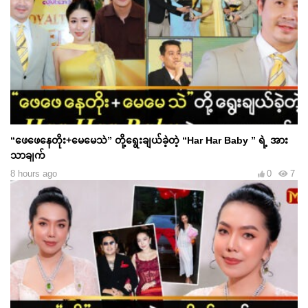
“ဖေဖေနေတိုး+မေမေသဲ” တို့ရွေးချယ်ခဲ့တဲ့ “Har Har Baby ” ရဲ့ အား
သာချက်
8 hours ago
0
7