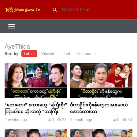
AyeThida
Sort by:
Latest
Viewed
Liked
Comments
“တေးတေး” စကားတွေ “မကြီးစိုး”
ဗီတာရှိုင်းကိုဖန်တွေကအားမငယ်
ကြားပါစေ ဆိုလာတဲ့ “တာကြီး”
အောင်ထားတာ
2 weeks ago
0
22
1 month ago
0
30