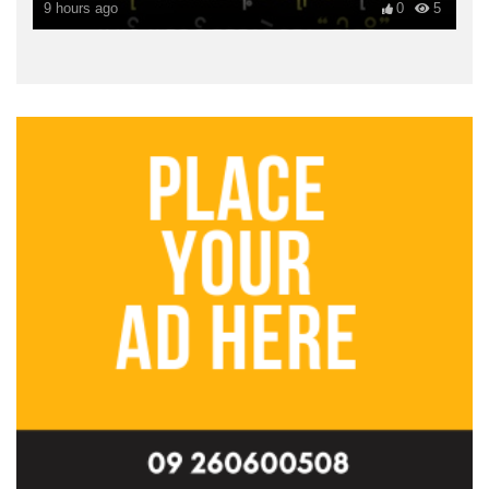
9 hours ago
0
5