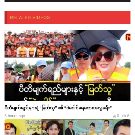
RELATED VIDEOS
ပီတိမျက်ရည်များနဲ့ “မြတ်သူ” ၏ “ဝဲဒေါင်ရေဘေးအလှူခရီး”
6 hours ago
0
6