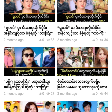
“ရှုတင်” မှာ မိသားစုလိုက်ဝိုင်း
“ရှုတင်” မှာ မိသားစုလိုက်ဝိုင်း
အနိုင်ကျင့်တာ ခံခဲ့ရတဲ့ “တာကြီး”
အနိုင်ကျင့်တာ ခံခဲ့ရတဲ့ “တာကြီး”
2 months ago
0
35
2 months ago
0
34
“ပရိုဂျူဆာမကြီး” မဟုတ်ပါဘူး
မိခင်လောင်းတွေအတွက်မရှိမ
ခေါ်ရိုက်ကြပါ ဆိုတဲ့ “တာကြီး”
ဖြစ်MonMonဟူသောသုခဘုံလေး
2 months ago
0
27
3 months ago
0
44