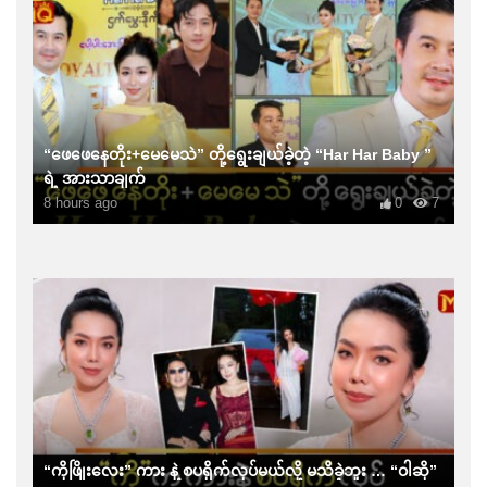
“ဖေဖေနေတိုး+မေမေသဲ” တို့ရွေးချယ်ခဲ့တဲ့ “Har Har Baby ”
ရဲ့ အားသာချက်
8 hours ago
0
7
“ကိုဖြိုးလေး” ကား နဲ့ စပရိုက်လုပ်မယ်လို့ မသိခဲ့ဘူး … “ဝါဆို”