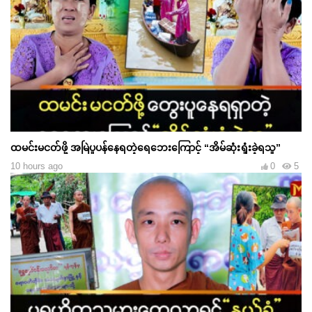
ထမင်းမငတ်ဖို့ အမြဲပူပန်နေရတဲ့ရေဘေးကြောင့် “အိမ်ဆုံးရှုံးခဲ့ရသူ”
10 hours ago
0
5