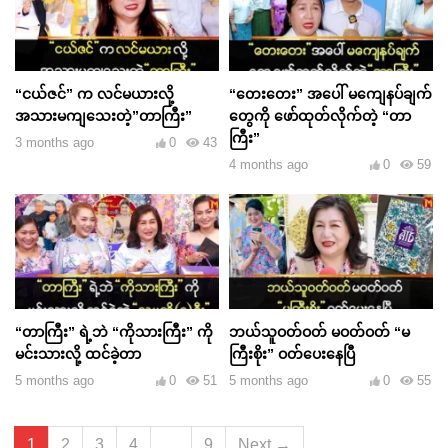
“ငယ်ဇင်” က လင်မယားလို့
“တေးတေး” အပေါ် မကျေနပ်ချက်
အသားမကျသေးတဲ့”တာကြီး”
တွေကို ဖော်ထုတ်လိုက်တဲ့ “တာ
ကြီး”
3 months ago
0
43
4 months ago
0
59
“တာကြီး” ရဲ့ဘဲ “ကိုသားကြီး” ကို
ဘယ်သူဝတ်ဝတ် မဝတ်ဝတ် “မ
မင်းသားလို့ ထင်ခဲ့တာ
ကြီးစိုး” ဝတ်ပေးနေပြီ
5 months ago
0
51
5 months ago
0
55
1
2
3
4
…
9
Next →