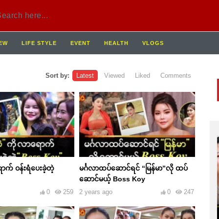
IEW
LIFE STYLE
EVENT
HEALTH
VLOGS
Sort by:
Latest
Viewed
Liked
Comments
က် ဝန်းရံပေးခဲ့တဲ့
မင်္ဂလာထပ်ဆောင်ရင် “မြန်မာ”လို ထပ်
ဆောင်မယ့် Boss Koy
0
259
2 years ago
0
247