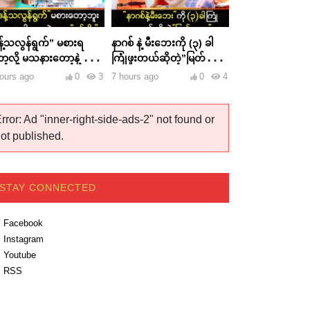
န့်သလွန်ရွက်” မစားရ
နာဂစ် နဲ့ မီးဘေးကို (၃) ခါ
့လို့ မသနားတော့နဲ့ ဆိုတဲ့
ကြုံဖူးတယ်ဆိုတဲ့”မြတ်သူ
မ်းစတား”
သူ”
ours ago
0
3
7 hours ago
0
4
rror: Ad "inner-right-side-ads-2" not found or
ot published.
STAY CONNECTED
Facebook
Instagram
Youtube
RSS