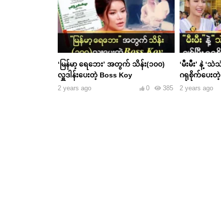
‘မြန်မာ့ ရေဘေး’ အတွက် သိန်း(၁၀၀)
‘မီးမီး’ နဲ့ ‘သ
လှူဒါန်းပေးတဲ့ Boss Koy
ဂရုစိုက်ပေးတ
2 years ago
0
385
2 years ago