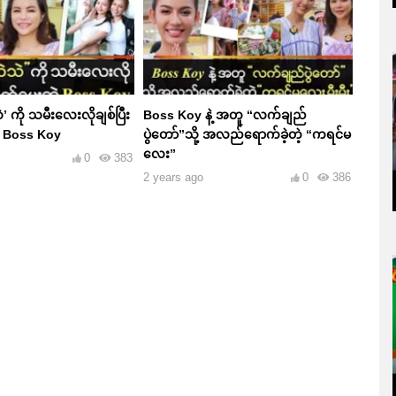
ဲသဲ’ ကို သမီးလေးလိုချစ်ပြီး
Boss Koy နဲ့ အတူ “လက်ချည်
ဲ့ Boss Koy
ပွဲတော်”သို့ အလည်ရောက်ခဲ့တဲ့ “ကရင်မ
လေး”
0
383
2 years ago
0
386