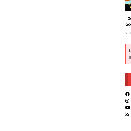
“ဒ
တော
“ဝ
6 h
E
n