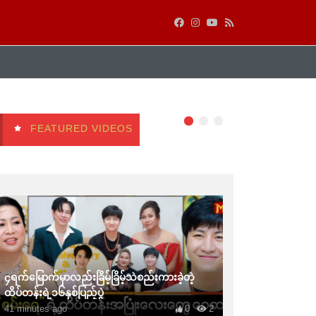
FEATURED VIDEOS
၄ရက်မြောက်မှာလည်းခြိမ့်ခြိမ့်သဲစည်းကားခဲ့တဲ့
ထိပ်တန်းရဲ့၁၆နှစ်ပြည့်ပွဲ
41 minutes ago
0
2