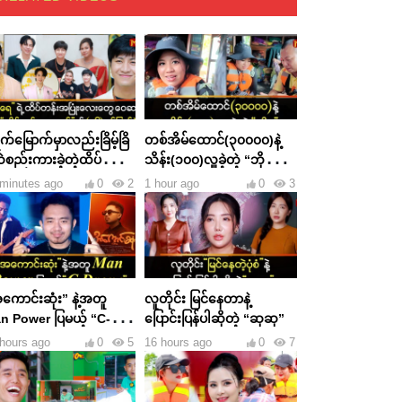
်မြောက်မှာလည်းခြိမ့်ခြိ
တစ်အိမ်ထောင်(၃၀၀၀၀)နဲ့
သဲစည်းကားခဲ့တဲ့ထိပ်တန်း
သိန်း(၁၀၀)လှူခဲ့တဲ့ “ဘိုမ” ရဲ့
၁၆နှစ်ပြည့်ပွဲ
ရေဘေးအလှူ
 minutes ago
0
2
1 hour ago
0
3
ကောင်းဆုံး” နဲ့အတူ
လူတိုင်း မြင်နေတာနဲ့
n Power ပြမယ့် “C-
ပြောင်းပြန်ပါဆိုတဲ့ “ဆုဆု”
one”
hours ago
0
5
16 hours ago
0
7