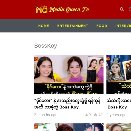
HOME
ENTERTAINMENT
FOOD
INTERV
BossKoy
“မိုင်လေး” နဲ့ အသည်းတွေကွဲဖို့ ရန်ကုန်
သဲသဲကိုလာရော
အထိ လာခဲ့တဲ့ Boss Koy
.Boss Koy
2 months ago
0
42
2 years ago