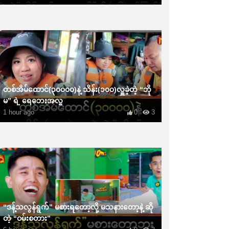
တစ်အိမ်ထောင်(၃၀၀၀၀)နဲ့ သိန်း(၁၀၀)လှူခဲ့တဲ့ “ဘို
မ” ရဲ့ ရေဘေးအလှူ
1 hour ago
0
3
“ဒန့်သလွန်ရွက်” မစားရတော့လို့ မသနားတော့နဲ့ ဆို
တဲ့ “ဝမ်းစတား”