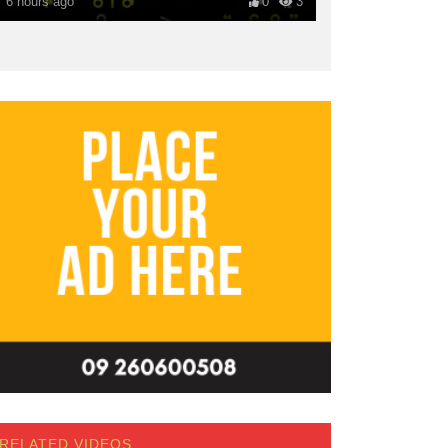
6 hours ago
0
3
RELATED VIDEOS