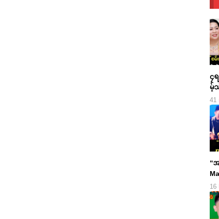
၄ရက
မ့်
ရဲ့
41
“အ
Ma
Dr
16 