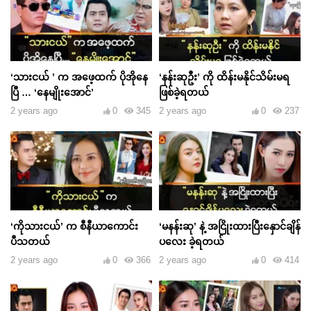
‘သားငယ် ’ က အဖေ့ထက် ပိုအိုနေ
‘နန်းဆုဦး’ ကို ထိန်းမနိုင်သိမ်းမရ
ပြီ … ‘နေမျိုးအောင်’
ဖြစ်ခဲ့ရတယ်
2 years ago
0
345
2 years ago
0
237
‘ကိုသားငယ်’ က စီနီယာကောင်း
‘မနန်းဆု’ နဲ့ အငြိုးထားပြီးနှောင်ချိန်
ပီသတယ်
ပလေး ခဲ့ရတယ်
2 years ago
0
366
2 years ago
0
414