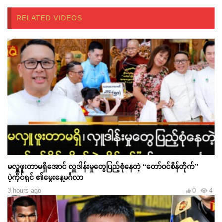
RELATED VIDEOS
မလှူဖူးတာမရှိအောင် လှူဒါန်းမှုတွေပြည့်စုံနေတဲ့ “တော်ဝင်စိန်တိုက်”
ပဲ့ကိုင်ရှင် ၏မွေးနေ့မင်္ဂလာ
3 hours ago
0
4