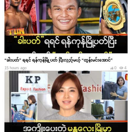
“ခါးပတ်” ရရင် ရန်ကုန်မြို့ပတ် ပြီးလှည့်မယ့် “ထွန်းမင်းအောင်”
15 hours ago
0
4