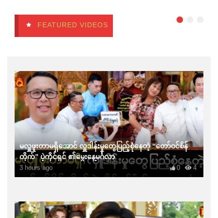
FEATURED VIDEOS
မလှူဖူးတာမရှိအောင် လှူဒါန်းမှုတွေပြည့်စုံနေတဲ့ “တော်ဝင်စိန်
တိုက်” ပဲ့ကိုင်ရှင် ၏မွေးနေ့မင်္ဂလာ
3 hours ago
0
4