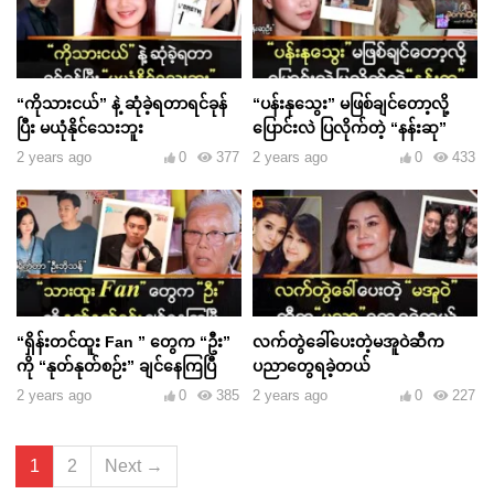
“ကိုသားငယ်” နဲ့ ဆုံခဲ့ရတာရင်ခုန်
“ပန်းနုသွေး” မဖြစ်ချင်တော့လို့
ပြီး မယုံနိုင်သေးဘူး
ပြောင်းလဲ ပြလိုက်တဲ့ “နန်းဆု”
2 years ago
0
377
2 years ago
0
433
“ရှိန်းတင်ထူး Fan ” တွေက “ဦး”
လက်တွဲခေါ်ပေးတဲ့မအူဝဲဆီက
ကို “နုတ်နုတ်စဉ်း” ချင်နေကြပြီ
ပညာတွေရခဲ့တယ်
2 years ago
0
385
2 years ago
0
227
1
2
Next →