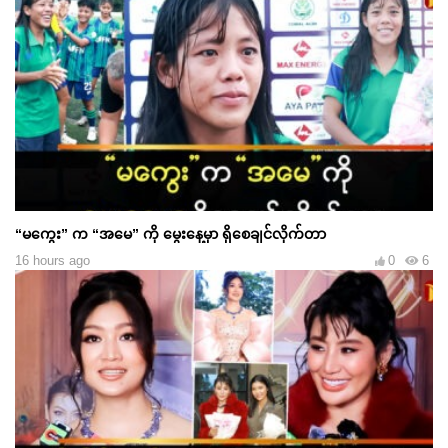
“မကွေး” က “အမေ” ကို မွေးနေ့မှာ ရှိစေချင်လိုက်တာ
16 hours ago
0
6