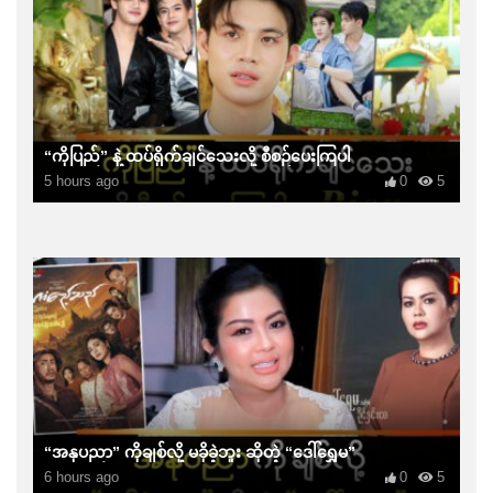
“ကိုပြည်” နဲ့ ထပ်ရိုက်ချင်သေးလို့ စီစဉ်ပေးကြပါ
5 hours ago
0
5
“အနုပညာ” ကိုချစ်လို့ မခိုခဲ့ဘူး ဆိုတဲ့ “ဒေါ်ရွှေမ”
6 hours ago
0
5