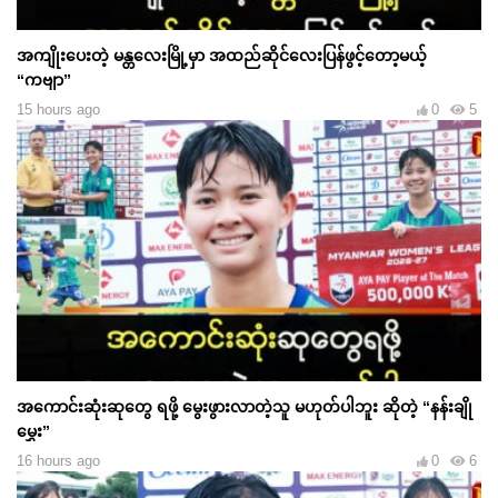
အကျိုးပေးတဲ့ မန္တလေးမြို့မှာ အထည်ဆိုင်လေးပြန်ဖွင့်တော့မယ့်
“ကဗျာ”
15 hours ago
0
5
အကောင်းဆုံးဆုတွေ ရဖို့ မွေးဖွားလာတဲ့သူ မဟုတ်ပါဘူး ဆိုတဲ့ “နန်းချို
မွှေး”
16 hours ago
0
6