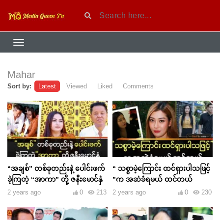
Mahar
Sort by:
Latest
Viewed
Liked
Comments
“အချစ်” တစ်ခုတည်းနဲ့ ပေါင်းဖက်
“ သစ္စာမဲ့ကြောင်း ထင်ရှားပါသဖြင့်
ခဲ့ကြတဲ့ “အာကာ” တို့ ဇနီးမောင်နှံ
”က အဆဲခံရမယ် ထင်တယ်
2 years ago
0
213
2 years ago
0
230