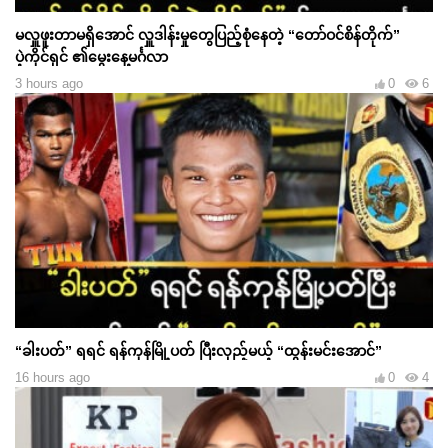
မလှူဖူးတာမရှိအောင် လှူဒါန်းမှုတွေပြည့်စုံနေတဲ့ “တော်ဝင်စိန်တိုက်”
ပဲ့ကိုင်ရှင် ၏မွေးနေ့မင်္ဂလာ
3 hours ago
0
6
“ခါးပတ်” ရရင် ရန်ကုန်မြို့ပတ် ပြီးလှည့်မယ့် “ထွန်းမင်းအောင်”
16 hours ago
0
4