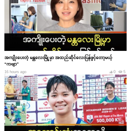
အကျိုးပေးတဲ့ မန္တလေးမြို့မှာ အထည်ဆိုင်လေးပြန်ဖွင့်တော့မယ့်
“ကဗျာ”
16 hours ago
0
5