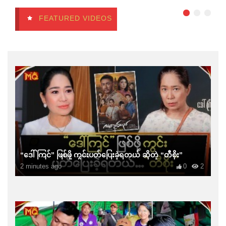
FEATURED VIDEOS
“ဒေါ်ကြင်” ဖြစ်ဖို့ ကွင်းပတ်ပြေးခဲ့ရတယ် ဆိုတဲ့ “တီစိုး”
2 minutes ago
0
2