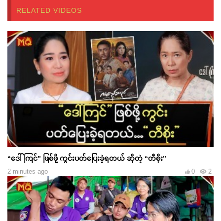
RELATED VIDEOS
“ဒေါ်ကြင်” ဖြစ်ဖို့ ကွင်းပတ်ပြေးခဲ့ရတယ် ဆိုတဲ့ “တီစိုး”
2 minutes ago
0
2