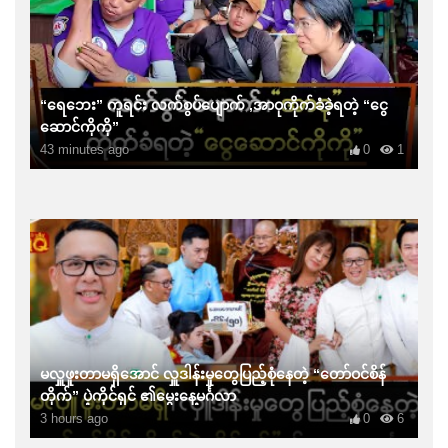
“ရေဘေး” ကူရင်း လက်စွပ်ပျောက် ,အာဝုကိုက်ခံခဲ့ရတဲ့ “ငွေ
ဆောင်ကိုကို”
43 minutes ago
0
1
မလှူဖူးတာမရှိအောင် လှူဒါန်းမှုတွေပြည့်စုံနေတဲ့ “တော်ဝင်စိန်
တိုက်” ပဲ့ကိုင်ရှင် ၏မွေးနေ့မင်္ဂလာ
3 hours ago
0
6