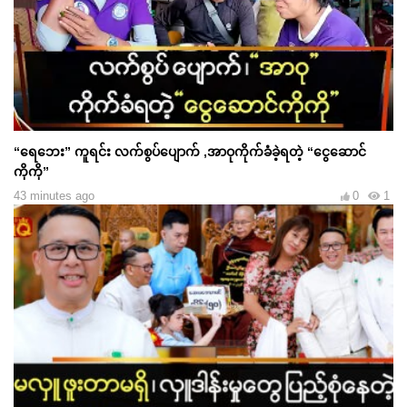
“ရေဘေး” ကူရင်း လက်စွပ်ပျောက် ,အာဝုကိုက်ခံခဲ့ရတဲ့ “ငွေဆောင်
ကိုကို”
43 minutes ago
0
1