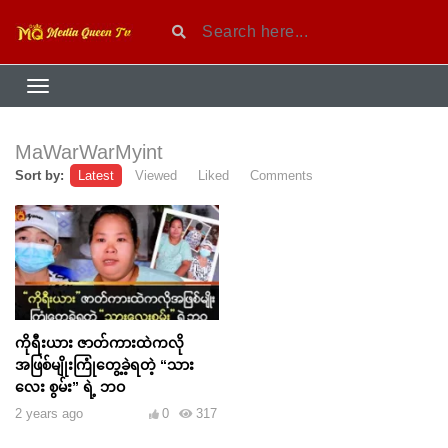
MaWarWarMyint
Sort by:
Latest
Viewed
Liked
Comments
ကိုရီးယား ဇာတ်ကားထဲကလို
အဖြစ်မျိုးကြုံတွေ့ခဲ့ရတဲ့ “သား
လေး စွမ်း” ရဲ့ ဘဝ
2 years ago
0
317