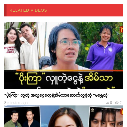
RELATED VIDEOS
“ပိုးကြာ” လှူတဲ့ အလှူငွေတွေနဲ့အိမ်သာဆောက်လှူခဲ့တဲ့ “မရွှေလဲ့”
8 minutes ago
0
2