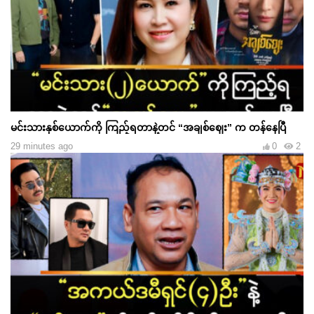
မင်းသားနှစ်ယောက်ကို ကြည့်ရတာနဲ့တင် “အချစ်ဈေး” က တန်နေပြီ
29 minutes ago
0
2