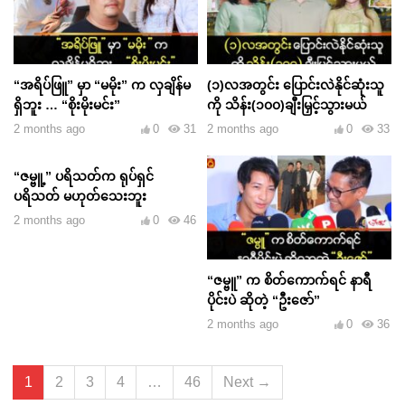
“အရိပ်ဖြူ” မှာ “မမိုး” က လှချိန်မ
(၁)လအတွင်း ပြောင်းလဲနိုင်ဆုံးသူ
ရှိဘူး … “စိုးမိုးမင်း”
ကို သိန်း(၁၀၀)ချီးမြှင့်သွားမယ်
2 months ago
0
31
2 months ago
0
33
“ဇမ္ဗူ့” ပရိသတ်က ရုပ်ရှင်
ပရိသတ် မဟုတ်သေးဘူး
2 months ago
0
46
“ဇမ္ဗူ” က စိတ်ကောက်ရင် နာရီ
ပိုင်းပဲ ဆိုတဲ့ “ဦးဇော်”
2 months ago
0
36
1
2
3
4
…
46
Next →