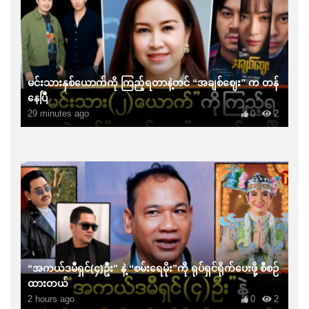
မင်းသားနှစ်ယောက်ကို ကြည့်ရတာနဲ့တင် “အချစ်ဈေး” က တန်
နေပြီ
29 minutes ago
0
2
“အကယ်ဒမီရှင်(၄)ဦး” နဲ့ “စမ်းရေမိုး”ကို ရုပ်ရှင်ရိုက်ပေးဖို့ စီစဉ်
ထားတယ်
2 hours ago
0
2