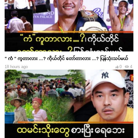
” ကံ ” ကူတာလား …? ကိုယ်တိုင် တော်တာလား …? ပြန်သုံးသပ်မယ်
18 hours ago
0
4