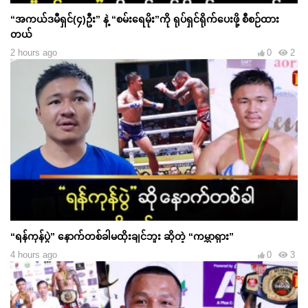
“အကယ်ဒမီရှင်(၄)ဦး” နဲ့ “စမ်းရေမိုး”ကို ရုပ်ရှင်ရိုက်ပေးဖို့ စီစဉ်ထား
တယ်
2 hours ago
0
2
“ရန်ကုန်ပွဲ” နောက်တစ်ခါမထိုးချင်ဘူး ဆိုတဲ့ “ကမ္ဘာရှား”
4 hours ago
0
3