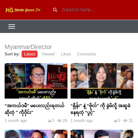
MyanmarDirector
Sort by:
Latest
Viewed
Liked
Comments
“အကယ်ဒမီ” မပေးလည်းရတယ်
“ရှိန်း” နဲ့ “ဗိုလ်” ကို ခွဲမိလို့ အဆူခံ
ဆိုတဲ့ ” ကိုဝိုင်း”
နေရတဲ့ “ပွင့်”
1 month ago
0
29
1 month ago
0
31