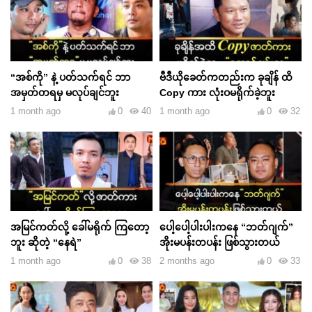
“အစ်ကို” နဲ့ ပတ်သက်ရင် ဘာ
ဗီဒီယိုခေတ်ကတည်းက ခုချိန် ထိ
အမှတ်တရမှ မလုပ်ချင်ဘူး
Copy ကား လုံးဝမရိုက်ခဲ့ဘူး
1 month ago
0
40
1 month ago
0
32
အမြင်ကတ်လို့ ခေါ်မရိုက် ကြတော့
ပေါ့ပေါ့ပါးပါးကနေ “ဘတ်ဂျက်”
ဘူး ဆိုတဲ့ “နေရဲ”
အိုးမပန်းတပန်း ဖြစ်သွားတယ်
1 month ago
0
38
2 months ago
0
33