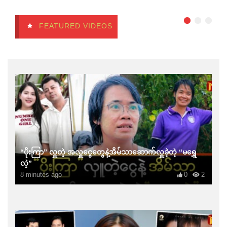
FEATURED VIDEOS
“ပိုးကြာ” လှူတဲ့ အလှူငွေတွေနဲ့အိမ်သာဆောက်လှူခဲ့တဲ့ “မရွှေ
လဲ့”
8 minutes ago
0
2