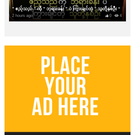
” ဧည့်သည် ” ကို ” ဘုရားခန်း ” ပဲ ကြွားချင်တဲ့ ” သူတို့နှစ်ဦး “
2 hours ago
0
4