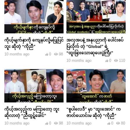
ကိုယ့်မျက်နှာကို ကျေနပ်လို့မပြုပြင်
အလှအပနဲ့ အနုပညာကို ပေါင်းစပ်
ဘူး ဆိုတဲ့ “ကိုညီ”
ပြလိုက် တဲ့ “Global” ရဲ့
“ထူးခြားသော‌ဆုပေးပွဲကြီး”
10 months ago
0
98
10 months ago
0
110
ကိုယ့်အလှည့်က မကြာတော့ ဘူး
“‎စူပါလေဒီ” မှာ “ထူးအောင်” ‎က
ဆိုလာတဲ့ “ညီထွဋ်ခေါင်”
ဇာတ်ယောင်းမ ဆိုတဲ့ “ကိုညီ”
10 months ago
0
98
10 months ago
0
80