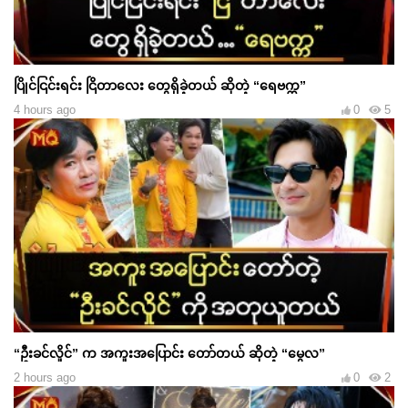
ပြိုင်ငြင်းရင်း ငြိတာလေး တွေရှိခဲ့တယ် ဆိုတဲ့ “ရေဗက္က”
4 hours ago
0
5
“ဦးခင်လှိုင်” က အကူးအပြောင်း တော်တယ် ဆိုတဲ့ “မွေလ”
2 hours ago
0
2