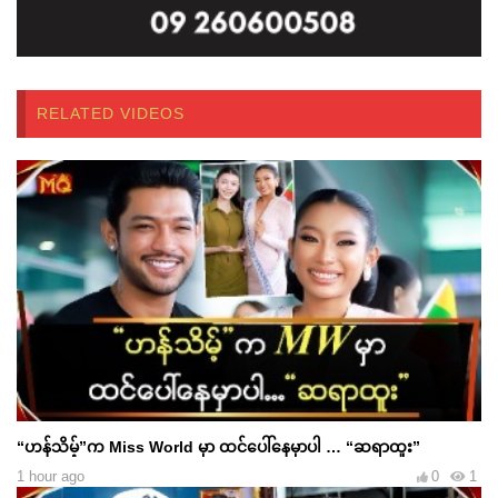
RELATED VIDEOS
“ဟန်သိမ့်”က Miss World မှာ ထင်ပေါ်နေမှာပါ … “ဆရာထူး”
1 hour ago
0
1