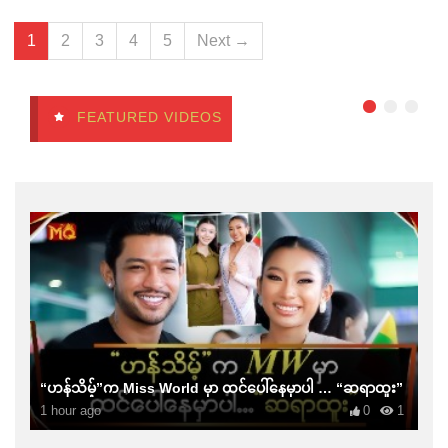
1
2
3
4
5
Next →
FEATURED VIDEOS
“ဟန်သိမ့်”က Miss World မှာ ထင်ပေါ်နေမှာပါ … “ဆရာထူး”
1 hour ago
0
1