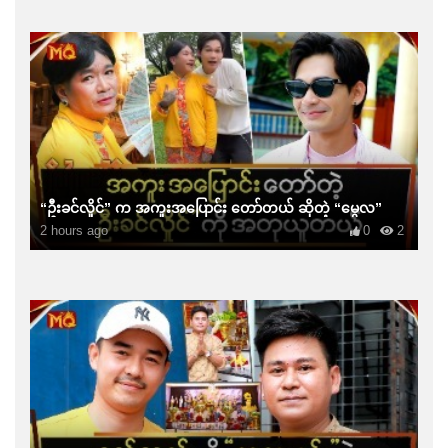
“ဦးခင်လှိုင်” က အကူးအပြောင်း တော်တယ် ဆိုတဲ့ “မွေလ”
2 hours ago
0
2