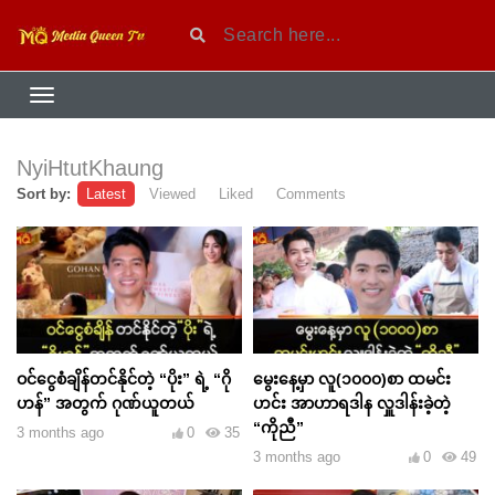
NyiHtutKhaung
Sort by:
Latest
Viewed
Liked
Comments
ဝင်ငွေစံချိန်တင်နိုင်တဲ့ “ပိုး” ရဲ့ “ဂို
မွေးနေ့မှာ လူ(၁၀၀၀)စာ ထမင်း
ဟန်” အတွက် ဂုဏ်ယူတယ်
ဟင်း အာဟာရဒါန လှူဒါန်းခဲ့တဲ့
“ကိုညီ”
3 months ago
0
35
3 months ago
0
49