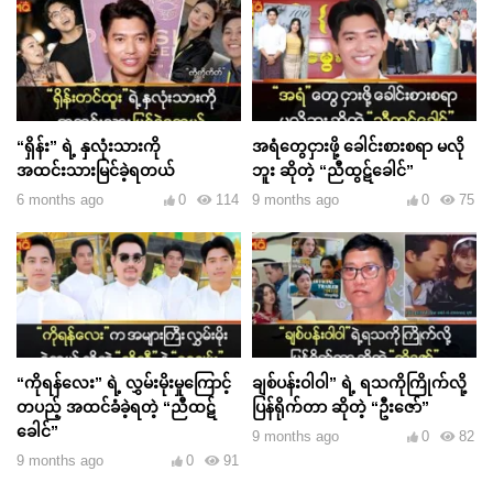
“ရှိန်း” ရဲ့ နှလုံးသားကို
အရံတွေငှားဖို့ ခေါင်းစားစရာ မလို
အထင်းသားမြင်ခဲ့ရတယ်
ဘူး ဆိုတဲ့ “ညီထွဋ်ခေါင်”
6 months ago
0
114
9 months ago
0
75
“ကိုရန်လေး” ရဲ့ လွှမ်းမိုးမှုကြောင့်
ချစ်ပန်းဝါဝါ” ရဲ့ ရသကိုကြိုက်လို့
တပည့် အထင်ခံခဲ့ရတဲ့ “ညီထဋ်
ပြန်ရိုက်တာ ဆိုတဲ့ “ဦးဇော်”
ခေါင်”
9 months ago
0
82
9 months ago
0
91