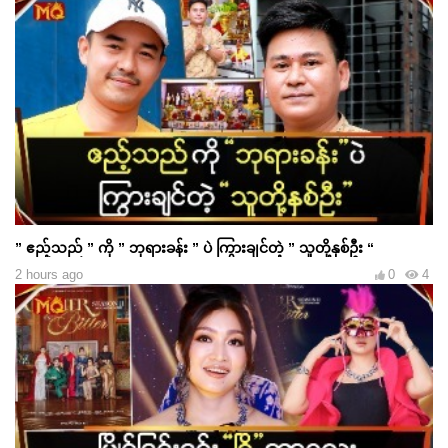
” ဧည့်သည် ” ကို ” ဘုရားခန်း ” ပဲ ကြွားချင်တဲ့ ” သူတို့နှစ်ဦး “
2 hours ago
0
4