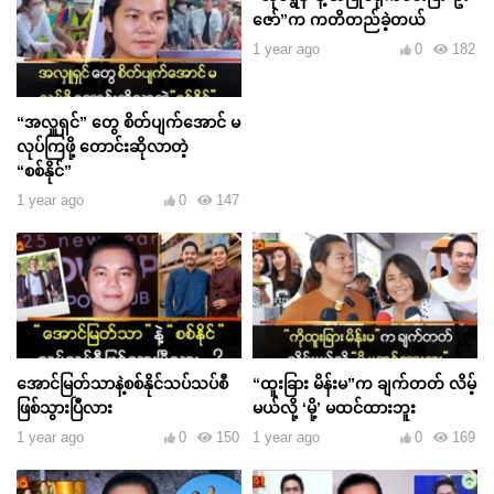
ဇော်”က ကတိတည်ခဲ့တယ်
1 year ago
0
182
“အလှူရှင်” တွေ စိတ်ပျက်အောင် မ
လုပ်ကြဖို့ တောင်းဆိုလာတဲ့
“စစ်နိုင်”
1 year ago
0
147
အောင်မြတ်သာနဲ့စစ်နိုင်သပ်သပ်စီ
“ထူးခြား မိန်းမ”က ချက်တတ် လိမ့်
ဖြစ်သွားပြီလား
မယ်လို့ ‘မို့’ မထင်ထားဘူး
1 year ago
0
150
1 year ago
0
169