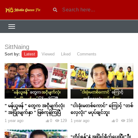
SittNaing
Sort by:
Latest
Viewed
Liked
Comments
” မန်ယူဖန် ” တွေက အငိုမျက်လုံး
“ငါးခုံးမတစ်ကောင်” ကြောင့် “တစ်
” အပြုံးမျက်နှာ ” ဖြစ်ကုန်ကြပြီ
လှေလုံး” မပုပ်ချင်ဘူး
1 year ago
0
129
1 year ago
0
158
“တိုင်ရွန်”နဲ့ အပြိုင်ရိုက်ပေးပြီး”ဦး