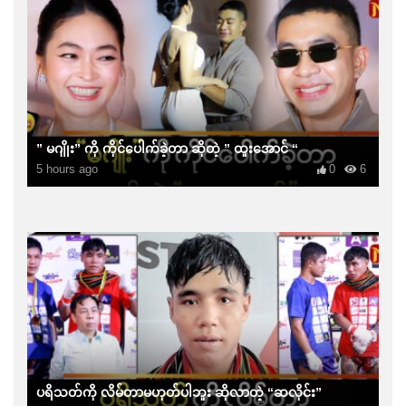
” မဂျိုး” ကို ကိုင်ပေါက်ခဲ့တာ ဆိုတဲ့ ” ထူးအောင် “
5 hours ago
0
6
ပရိသတ်ကို လိမ်တာမဟုတ်ပါဘူး ဆိုလာတဲ့ “ဆလိုင်း”