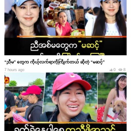
“ညီမ” တွေက ကိုယ့်လက်ရာကိုကြိုက်တယ် ဆိုတဲ့ “မဆင့်”
7 hours ago
0
8