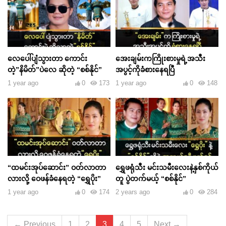
လေပေါ်ပျံသွားတာ ကောင်း
အေးချမ်းကကြိုးစားမှုရဲ့အသီး
တဲ့”နိမိတ်”ပဲလေ ဆိုတဲ့ “စစ်နိုင်”
အပွင့်ကိုခံစားနေရပြီ
1 year ago
0
173
1 year ago
0
148
“ထမင်းအုပ်ဆောင်း” ဝတ်လာတာ
ရွှေဖရုံသီး မင်းသမီးလေးနဲ့နှစ်ကိုယ်
လားလို့ ဝေဖန်ခံနေရတဲ့ “ရွှေပိုး”
တူ ပွဲတက်မယ့် “စစ်နိုင်”
1 year ago
0
174
2 years ago
0
284
← Previous
1
2
3
4
5
Next →