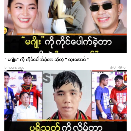
” မဂျိုး” ကို ကိုင်ပေါက်ခဲ့တာ ဆိုတဲ့ ” ထူးအောင် “
5 hours ago
0
6