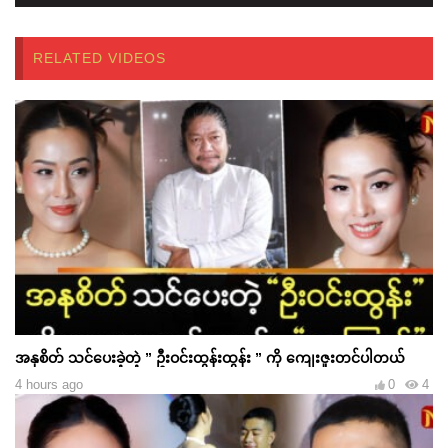
RELATED VIDEOS
အနုစိတ် သင်ပေးခဲ့တဲ့ ” ဦးဝင်းထွန်းထွန်း ” ကို ကျေးဇူးတင်ပါတယ်
4 hours ago
0
4