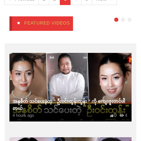
FEATURED VIDEOS
အနုစိတ် သင်ပေးခဲ့တဲ့ ” ဦးဝင်းထွန်းထွန်း ” ကို ကျေးဇူးတင်ပါ
တယ်
4 hours ago
0
4