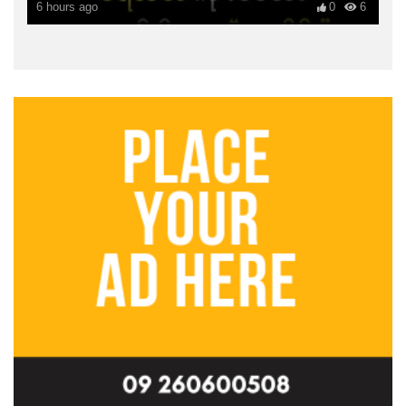
6 hours ago
0
6