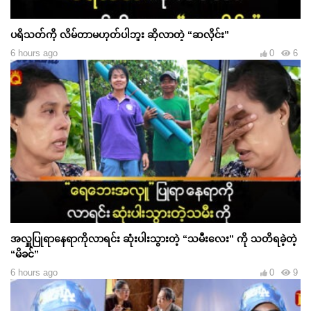
ပရိသတ်ကို လိမ်တာမဟုတ်ပါဘူး ဆိုလာတဲ့ “ဆလိုင်း”
6 hours ago
0
6
အလှူပြုရာနေရာကိုလာရင်း ဆုံးပါးသွားတဲ့ “သမီးလေး” ကို သတိရ‌‌ခဲ့တဲ့
“မိခင်”
6 hours ago
0
9