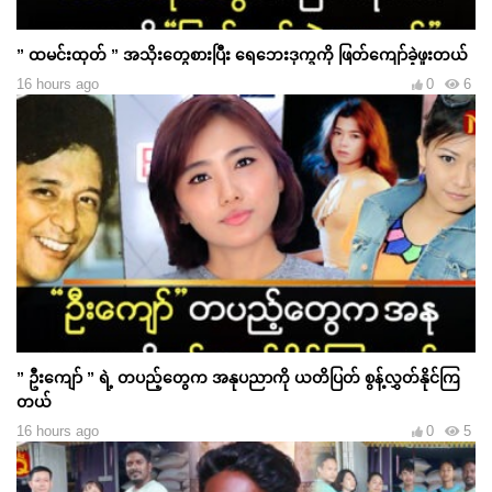
” ထမင်းထုတ် ” အသိုးတွေစားပြီး ရေဘေးဒုက္ခကို ဖြတ်ကျော်ခဲ့ဖူးတယ်
16 hours ago
0
6
” ဦးကျော် ” ရဲ့ တပည့်တွေက အနုပညာကို ယတိပြတ် စွန့်လွှတ်နိုင်ကြ
တယ်
16 hours ago
0
5