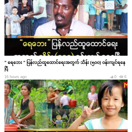
” ရေဘေး ” ပြန်လည်ထူထောင်ရေးအတွက် သိန်း (၅၀၀) ဝန်းကျင်ရနေ
ပြီ
16 hours ago
0
6