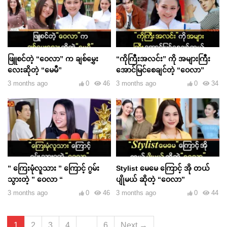
ဖြူစင်တဲ့ “ဝေလာ” က ချစ်မွှေး
“ကိုကြီးအလင်း” ကို အများကြီး
လေးဆိုတဲ့ “မေမီ”
အောင်မြင်စေချင်တဲ့ “ဝေလာ”
3 months ago
0
46
3 months ago
0
34
” ကြေးမုံလူသား ” ကြောင့် ဂွမ်း
Stylist မေမေ ကြောင့် အို တယ်
သွားတဲ့ ” ဝေလာ “
ပျိုမယ် ဆိုတဲ့ “ဝေလာ”
3 months ago
0
46
3 months ago
0
44
1
2
3
4
…
6
Next →