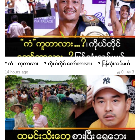
” ကံ ” ကူတာလား …? ကိုယ်တိုင် တော်တာလား …? ပြန်သုံးသပ်မယ်
14 hours ago
0
3