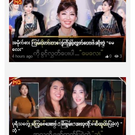
အမိုက်စား ကြမ်းထားတာတွေကိုခွင့်လွှတ်ပေးပါ ဆိုတဲ့ “မေ
လေး”
4 hours ago
0
3
ပုရိသတွေ ကြွေစေအောင် ” မိချမ်း “အလှကို ဖော်ထုတ်ပြခဲ့တဲ့ ”
ဘုံ “