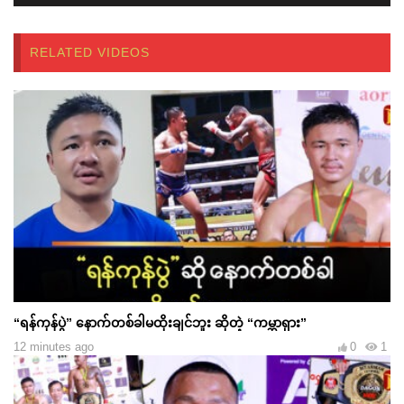
RELATED VIDEOS
“ရန်ကုန်ပွဲ” နောက်တစ်ခါမထိုးချင်ဘူး ဆိုတဲ့ “ကမ္ဘာရှား”
12 minutes ago
0
1