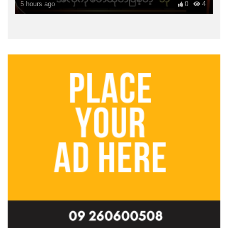
5 hours ago
0
4