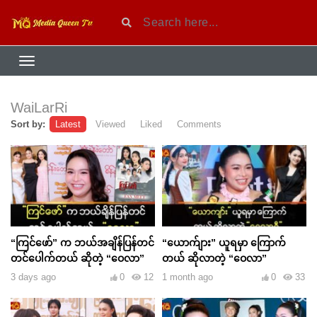
WaiLarRi
Sort by:
Latest
Viewed
Liked
Comments
“ကြင်ဖော်” က ဘယ်အချိန်ပြန်တင်
“ယောက်ျား” ယူရမှာ ကြောက်
တင်ပေါက်တယ် ဆိုတဲ့ “ဝေလာ”
တယ် ဆိုလာတဲ့ “ဝေလာ”
3 days ago
0
12
1 month ago
0
33