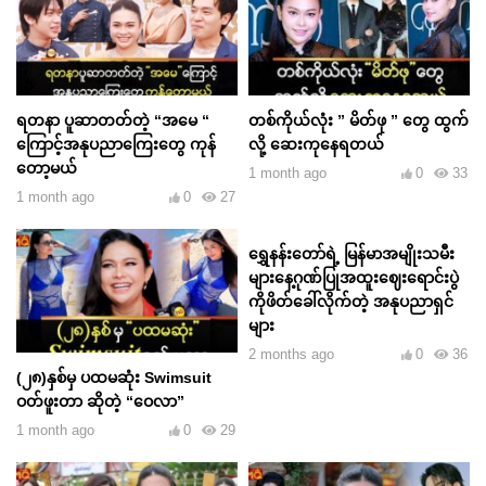
ရတနာ ပူဆာတတ်တဲ့ “အမေ “
တစ်ကိုယ်လုံး ” မိတ်ဖု ” တွေ ထွက်
ကြောင့်အနုပညာကြေးတွေ ကုန်
လို့ ဆေးကုနေရတယ်
တော့မယ်
1 month ago
0
33
1 month ago
0
27
ရွှေနန်းတော်ရဲ့ မြန်မာအမျိုးသမီး
များနေ့ဂုဏ်ပြုအထူးဈေးရောင်းပွဲ
ကိုဖိတ်ခေါ်လိုက်တဲ့ အနုပညာရှင်
များ
2 months ago
0
36
(၂၈)နှစ်မှ ပထမဆုံး Swimsuit
ဝတ်ဖူးတာ ဆိုတဲ့ “ဝေလာ”
1 month ago
0
29