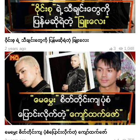
ဝိုင်းစု ရဲ့ သီချင်းတွေကို ပြန်မဆိုရဲတဲ့ ခြူးလေး
2 years ago
3
1,048
မေမွှေး စိတ်တိုင်းကျ ပုံစံပြောင်းလိုက်တဲ့ ကျော်ထက်ဇော်