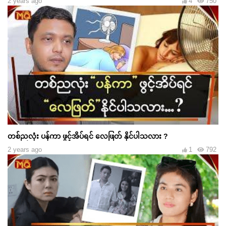
2 years ago
4
750
တစ်ညလုံး ပန်ကာ ဖွင့်အိပ်ရင် လေဖြတ် နိုင်ပါသလား ?
2 years ago
1
792