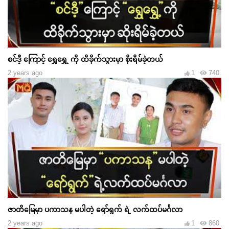
စင်ဒီ့ ကြောင့် ရွှေရွှေ့ ကို ထိခိုက်သွားမှာ စိုးရိမ်ခဲ့တယ်
2 years ago
1
740
ဇာတိမြေမှာ ပကာသန မပါတဲ့ ရော်ရွက် ရဲ့ လက်ထပ်မင်္ဂလာ
2 years ago
1
860