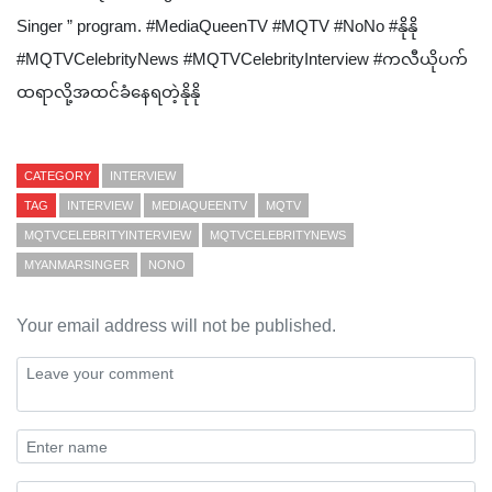
Singer ” program. #MediaQueenTV #MQTV #NoNo #နိုနို
#MQTVCelebrityNews #MQTVCelebrityInterview #ကလီယိုပက်
ထရာလို့အထင်ခံနေရတဲ့နိုနို
CATEGORY
INTERVIEW
TAG
INTERVIEW
MEDIAQUEENTV
MQTV
MQTVCELEBRITYINTERVIEW
MQTVCELEBRITYNEWS
MYANMARSINGER
NONO
Your email address will not be published.