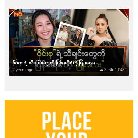
ဝိုင်းစု ရဲ့ သီချင်းတွေကို ပြန်မဆိုရဲတဲ့ ခြူးလေး
2 years ago
3
1,048