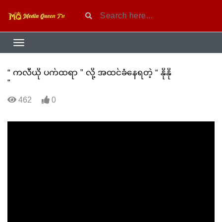
“ ကလီယို ပက်ထရာ ” လို့ အထင်ခံနေရတဲ့ “ နိုနို
“
462
0