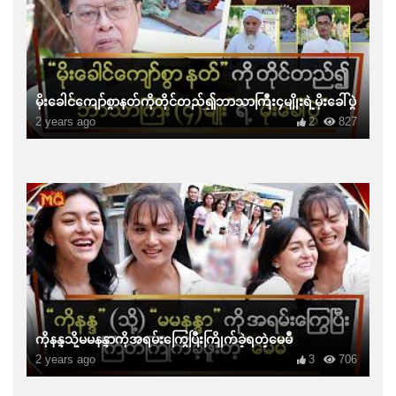
မိုးခေါင်ကျော်စွာနတ်ကိုတိုင်တည်၍ဘာသာကြီး၄မျိုးရဲ့မိုးခေါ်ပွဲ
2 years ago
2
827
ကိုနန္ဒသို့မမနန္ဒာကိုအရမ်းကြွေပြီးကြိုက်ခဲ့ရတဲ့မေမီ
2 years ago
3
706