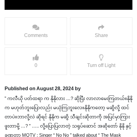
Comments
Share
0
Turn off Light
Published on August 28, 2024 by
” ကလီယို ပတ်ထရာ က နိုနိုလား …? ဆိုပြီး လာလာမေးကြတယ်။နိုနို
က မဟုတ်ဘူးပြောလည်း မယုံကြဘူးလေ။နိုနိုကတော့ မဆွိလို့ ထင်
တာပဲ။ဘာလို့လဲ ဆိုရင် နိုနိုက မဆွိ သီချင်းဆိုတာကို အပြင်မှာကြား
ဖူးတာမို့ …? ” ….. လို့ပြောပြလာတဲ့ သရုပ်ဆောင် အဆို‌တော် နိုနို နှင့်
ခဏတာ MQTV : Singer “ No No ” talked about “ The Mask