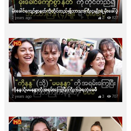
မိုးခေါင်ကျော်စွာနတ်ကိုတိုင်တည်၍ဘာသာကြီး၄မျိုးရဲ့မိုးခေါ်ပွဲ
2 years ago
2
827
ကိုနန္ဒသို့မမနန္ဒာကိုအရမ်းကြွေပြီးကြိုက်ခဲ့ရတဲ့မေမီ
2 years ago
3
707