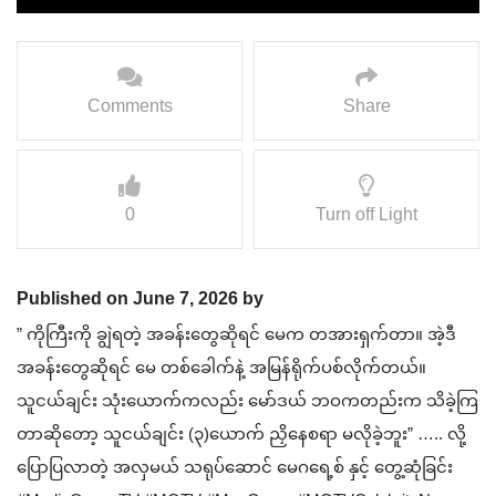
Comments
Share
0
Turn off Light
Published on June 7, 2026 by
” ကိုကြီးကို ချွဲရတဲ့ အခန်းတွေဆိုရင် မေက တအားရှက်တာ။ အဲ့ဒီ
အခန်းတွေဆိုရင် မေ တစ်ခေါက်နဲ့ အမြန်ရိုက်ပစ်လိုက်တယ်။
သူငယ်ချင်း သုံးယောက်ကလည်း မော်ဒယ် ဘဝကတည်းက သိခဲ့ကြ
တာဆိုတော့ သူငယ်ချင်း (၃)ယောက် ညှိနေစရာ မလိုခဲ့ဘူး” ….. လို့
ပြောပြလာတဲ့ အလှမယ် သရုပ်ဆောင် မေဂရေ့စ် နှင့် တွေ့ဆုံခြင်း