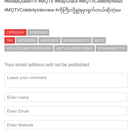
#MediaQueenTV #MQTV #MayGrace #MQTVCelebrityNews
#MQTVCelebrityInterview #ကိုကြီးလို့ချွဲရမှာရှက်တယ်ဆိုတဲ့မေ
CATEGORY
INTERVIEW
TAG
INTERVIEW
MAYGRACE
MEDIAQUEENTV
MQTV
MQTVCELEBRITYINTERVIEW
MQTVCELEBRITYNEWS
MYANMARACTOR
Your email address will not be published.