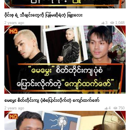
ဝိုင်းစု ရဲ့ သီချင်းတွေကို ပြန်မဆိုရဲတဲ့ ခြူးလေး
2 years ago
3
1,048
မေမွှေး စိတ်တိုင်းကျ ပုံစံပြောင်းလိုက်တဲ့ ကျော်ထက်ဇော်
2 years ago
4
750