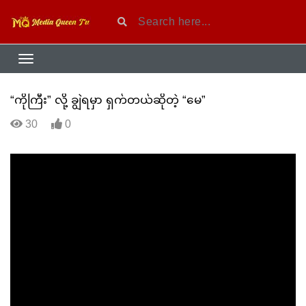
“ကိုကြီး” လို့ ချွဲရမှာ ရှက်တယ်ဆိုတဲ့ “မေ”
30
0