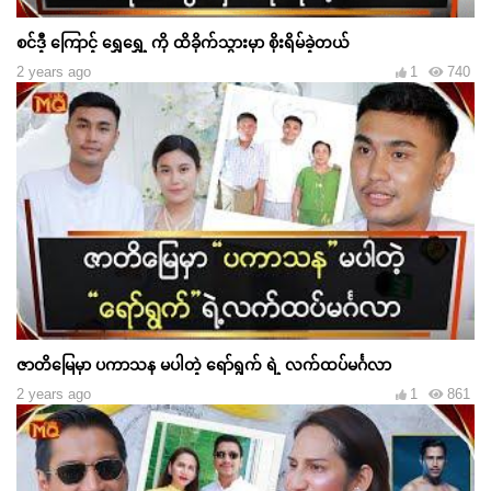
စင်ဒီ့ ကြောင့် ရွှေရွှေ့ ကို ထိခိုက်သွားမှာ စိုးရိမ်ခဲ့တယ်
2 years ago
1
740
ဇာတိမြေမှာ ပကာသန မပါတဲ့ ရော်ရွက် ရဲ့ လက်ထပ်မင်္ဂလာ
2 years ago
1
861