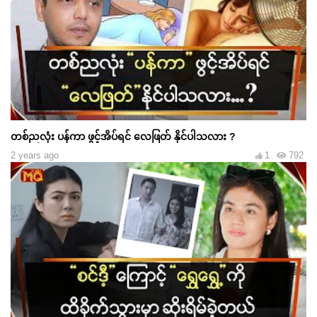
တစ်ညလုံး ပန်ကာ ဖွင့်အိပ်ရင် လေဖြတ် နိုင်ပါသလား ?
2 years ago
1
792