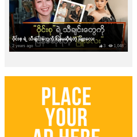
ဝိုင်းစု ရဲ့ သီချင်းတွေကို ပြန်မဆိုရဲတဲ့ ခြူးလေး
2 years ago
3
1,048