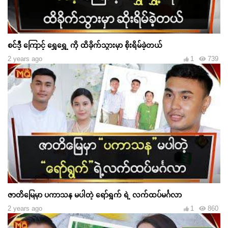
စင်ဒီ့ ကြောင့် ရွှေရွှေ့ ကို ထိခိုက်သွားမှာ စိုးရိမ်ခဲ့တယ်
2 years ago
1
739
ဇာတိမြေမှာ ပကာသန မပါတဲ့ ရော်ရွက် ရဲ့ လက်ထပ်မင်္ဂလာ
2 years ago
1
860