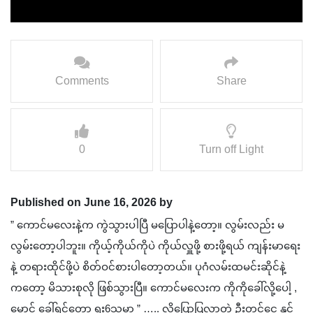
Comments
Share
0
Turn off Light
Published on June 16, 2026 by
” ကောင်မလေးနဲ့က ကွဲသွားပါပြီ မပြောပါနဲ့တော့။ လွမ်းလည်း မ
လွမ်းတော့ပါဘူး။ ကိုယ့်ကိုယ်ကိုပဲ ကိုယ်လှူဖို့ စားဖို့ရယ် ကျန်းမာရေး
နဲ့ တရားထိုင်ဖို့ပဲ စိတ်ဝင်စားပါတော့တယ်။ ပုဂံလမ်းထမင်းဆိုင်နဲ့
ကတော့ မိသားစုလို ဖြစ်သွားပြီ။ ကောင်မလေးက ကိုကိုခေါ်လို့ပေါ့ ,
မောင် ခေါ်ရင်တော့ ရူး6သမှာ ” ….. လို့ပြောပြလာတဲ့ ဦးတင်ငွေ နှင့်