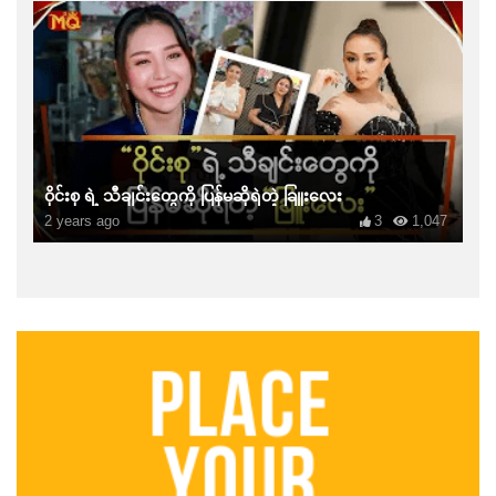
ဝိုင်းစု ရဲ့ သီချင်းတွေကို ပြန်မဆိုရဲတဲ့ ခြူးလေး
2 years ago
3
1,047