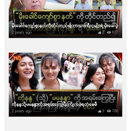
မိုးခေါင်ကျော်စွာနတ်ကိုတိုင်တည်၍ဘာသာကြီး၄မျိုးရဲ့မိုးခေါ်ပွဲ
2 years ago
2
827
ကိုနန္ဒသို့မမနန္ဒာကိုအရမ်းကြွေပြီးကြိုက်ခဲ့ရတဲ့မေမီ
2 years ago
3
706