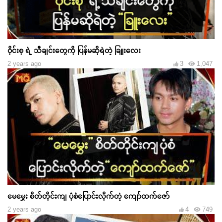
ဝိုင်းစု ရဲ့ သီချင်းတွေကို ပြန်မဆိုရဲတဲ့ ခြူးလေး
2 years ago
3
1,047
မေမွှေး စိတ်တိုင်းကျ ပုံစံပြောင်းလိုက်တဲ့ ကျော်ထက်ဇော်
2 years ago
4
749