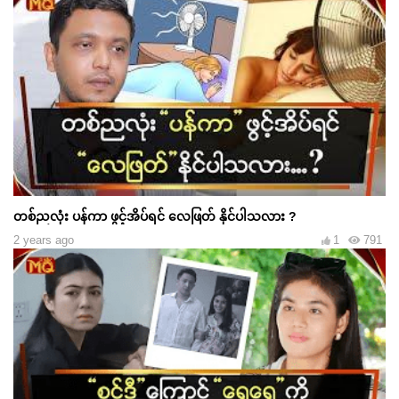
တစ်ညလုံး ပန်ကာ ဖွင့်အိပ်ရင် လေဖြတ် နိုင်ပါသလား ?
2 years ago
1
791