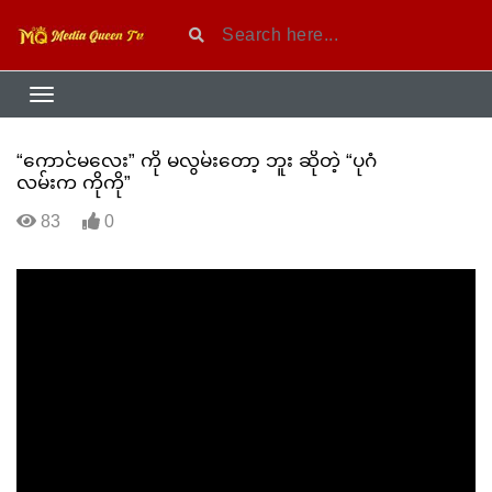
“ကောင်မလေး” ကို မလွမ်းတော့ ဘူး ဆိုတဲ့ “ပုဂံ
လမ်းက ကိုကို”
83
0