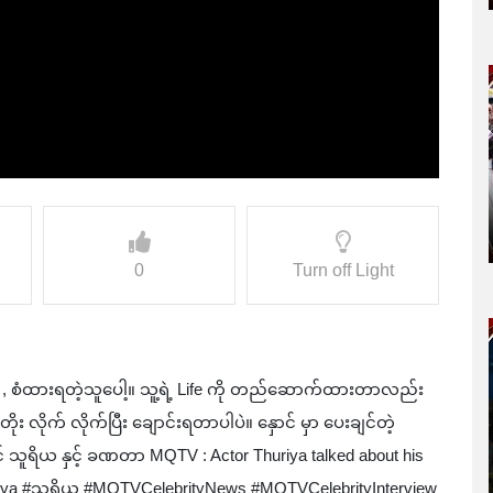
0
Turn off Light
ူ , စံထားရတဲ့သူပေါ့။ သူ့ရဲ့ Life ကို တည်ဆောက်ထားတာလည်း
ုက် လိုက်ပြီး ချောင်းရတာပါပဲ။ နှောင် မှာ ပေးချင်တဲ့
 သူရိယ နှင့် ခဏတာ MQTV : Actor Thuriya talked about his
huriya #သူရိယ #MQTVCelebrityNews #MQTVCelebrityInterview