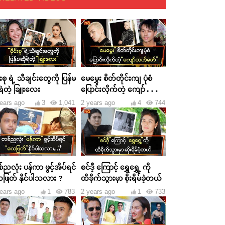
င်းစု ရဲ့ သီချင်းတွေကို ပြန်မ
မေမွှေး စိတ်တိုင်းကျ ပုံစံ
ရဲတဲ့ ခြူးလေး
ပြောင်းလိုက်တဲ့ ကျော်ထက်
ဇော်
ears ago
3
1,041
2 years ago
4
744
ညလုံး ပန်ကာ ဖွင့်အိပ်ရင်
စင်ဒီ့ ကြောင့် ရွှေရွှေ့ ကို
ဖြတ် နိုင်ပါသလား ?
ထိခိုက်သွားမှာ စိုးရိမ်ခဲ့တယ်
ears ago
1
783
2 years ago
1
733