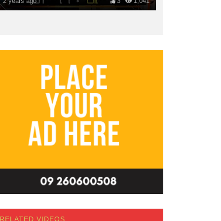
2 years ago
3
1,041
RELATED VIDEOS