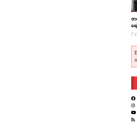
ဇာ
ရေ
2 y
E
n