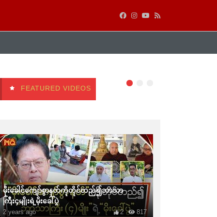
FEATURED VIDEOS
မိုးခေါင်ကျော်စွာနတ်ကိုတိုင်တည်၍ဘာသာ
ကြီး၄မျိုးရဲ့မိုးခေါ်ပွဲ
2 years ago
2
817