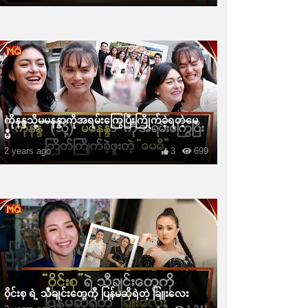
ကိုနန္ဒသို့မမနန္ဒာကိုအရမ်းကြွေပြီးကြိုက်ခဲ့ရတဲ့မေ
မီ
2 years ago
3
699
ဝိုင်းစု ရဲ့ သီချင်းတွေကို ပြန်မဆိုရဲတဲ့ ခြူးလေး