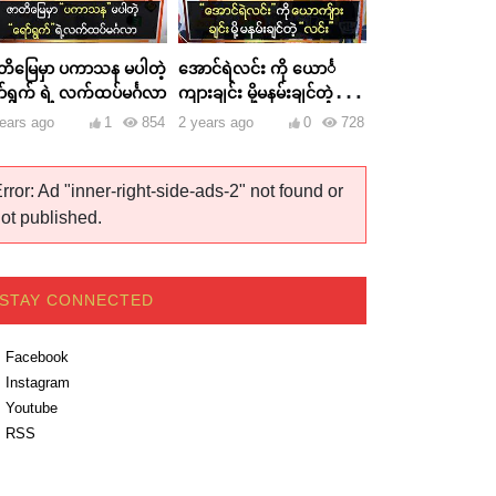
တိမြေမှာ ပကာသန မပါတဲ့
အောင်ရဲလင်း ကို ယောင်္
ာ်ရွက် ရဲ့ လက်ထပ်မင်္ဂလာ
ကျားချင်း မို့မနမ်းချင်တဲ့
လင်း
ears ago
1
854
2 years ago
0
728
rror: Ad "inner-right-side-ads-2" not found or
ot published.
STAY CONNECTED
Facebook
Instagram
Youtube
RSS