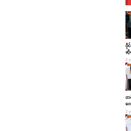
ဝို
ဆို
2 y
တစ်
လေ
2 y