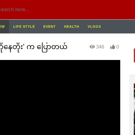
IEW
LIFE STYLE
EVENT
HEALTH
VLOGS
‘ကိုနေတိုး’ က ပြောတယ်
346
0