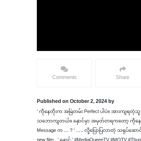
Comments
Share
Published on October 2, 2024 by
‘ ကိုနေတိုးက အမြဲတမ်း Perfect ပါပဲ။ အားကျရတဲ့သ
သဘောကျတယ်။ နှောင်မှာ အမှတ်တရကတော့ ကိုနေတိုး လိ
Message က … ? ’ ….. လို့ပြောပြလာတဲ့ သရုပ်ဆောင်
new film , ‘‌ နှောင်.’ #MediaQueenTV #MQTV #T