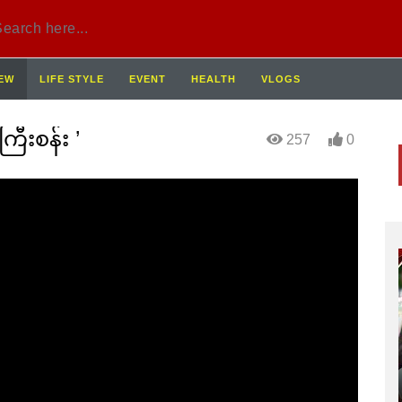
IEW
LIFE STYLE
EVENT
HEALTH
VLOGS
ြီးစန်း ’
257
0