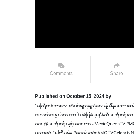
Comments
Share
Published on October 15, 2024 by
‘ မကြီးစန်းကလေ ဆံပင်ရှည်ရှည်လေးနဲ့ မိန်းမသား
အသက်အရွယ်က ဘာပဲဖြစ်ဖြစ် ခုချိန်ထိ မကြီးစန်းက အပျ
ဝင်း @ မကြီးစန်း နှင့် ခဏတာ #MediaQueenTV #
ပညာရှင် #မကြီးစန်း #ခင်စန်းဝင်း #MQTVCelebrit