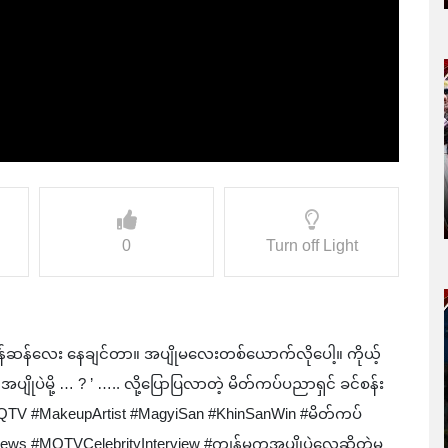
0
Turn off Light
ဆန်ဆန်လေး နေချင်တာ။ အပျိုမလေးတစ်ယောက်လိုပေါ့။ ကိုယ့်
ိုပဲမို့ … ? ’ ….. လို့ပြောပြလာတဲ့ မိတ်ကပ်ပညာရှင် ခင်စန်း
MQTV #MakeupArtist #MagyiSan #KhinSanWin #မိတ်ကပ်
yNews #MQTVCelebrityInterview #ကျွန်မကအပျိုပဲလေဆိုတဲ့မ