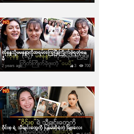
ကိုနန္ဒသို့မမနန္ဒာကိုအရမ်းကြွေပြီးကြိုက်ခဲ့ရတဲ့မေ
မီ
2 years ago
3
700
ဝိုင်းစု ရဲ့ သီချင်းတွေကို ပြန်မဆိုရဲတဲ့ ခြူးလေး