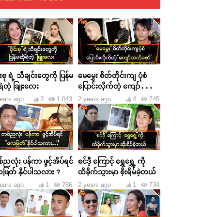
င်းစု ရဲ့ သီချင်းတွေကို ပြန်မ
မေမွှေး စိတ်တိုင်းကျ ပုံစံ
ရဲတဲ့ ခြူးလေး
ပြောင်းလိုက်တဲ့ ကျော်ထက်
ဇော်
ears ago
3
1,043
2 years ago
4
745
ညလုံး ပန်ကာ ဖွင့်အိပ်ရင်
စင်ဒီ့ ကြောင့် ရွှေရွှေ့ ကို
ဖြတ် နိုင်ပါသလား ?
ထိခိုက်သွားမှာ စိုးရိမ်ခဲ့တယ်
ears ago
1
786
2 years ago
1
734