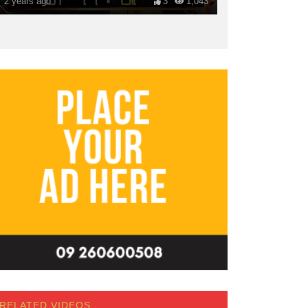
2 years ago
3
1,043
RELATED VIDEOS