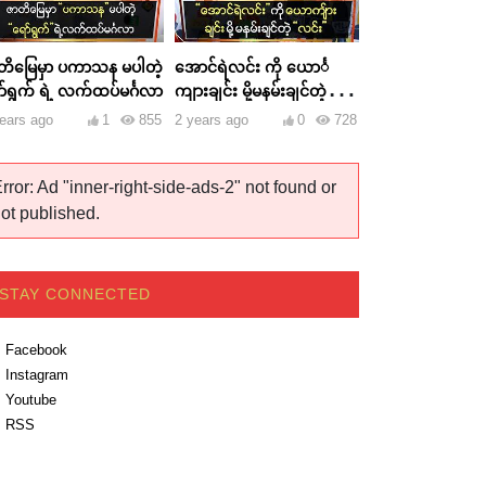
တိမြေမှာ ပကာသန မပါတဲ့
အောင်ရဲလင်း ကို ယောင်္
ာ်ရွက် ရဲ့ လက်ထပ်မင်္ဂလာ
ကျားချင်း မို့မနမ်းချင်တဲ့
လင်း
ears ago
1
855
2 years ago
0
728
rror: Ad "inner-right-side-ads-2" not found or
ot published.
STAY CONNECTED
Facebook
Instagram
Youtube
RSS