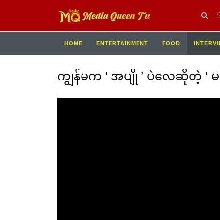
HOME
ENTERTAINMENT
FOOD
INTERV
ကျွန်မက ‘ အပျို ’ ပဲလေဆိုတဲ့ ‘ မက