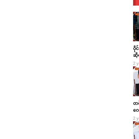
ဝို
ဆို
2 y
တစ်
လေ
2 y