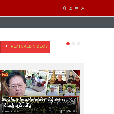
FEATURED VIDEOS
မိုးခေါင်ကျော်စွာနတ်ကိုတိုင်တည်၍ဘာသာ
ကြီး၄မျိုးရဲ့မိုးခေါ်ပွဲ
2 years ago
2
819