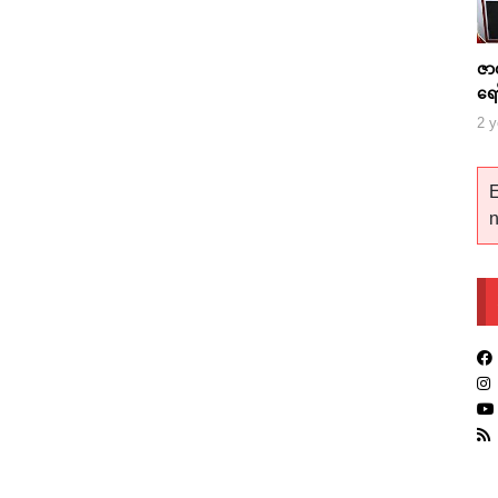
ဇာ
ရေ
2 y
E
n