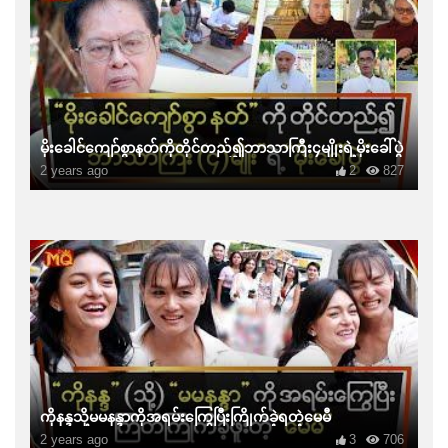
မိုးခေါင်ကျော်စွာနတ်ကိုတိုင်တည်၍ဘာသာကြီး၄မျိုးရဲ့မိုးခေါ်ပွဲ
2 years ago
2
827
ကိုနန္ဒသို့မမနန္ဒာကိုအရမ်းကြွေပြီးကြိုက်ခဲ့ရတဲ့မေမီ
2 years ago
3
706