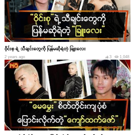
ဝိုင်းစု ရဲ့ သီချင်းတွေကို ပြန်မဆိုရဲတဲ့ ခြူးလေး
2 years ago
3
1,048