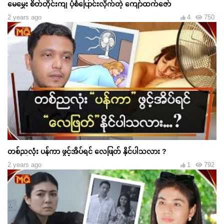
မေမွှေး စိတ်တိုင်းကျ ပုံစံပြောင်းလိုက်တဲ့ ကျော်ထက်ဇော်
2 years ago
4
750
တစ်ညလုံး ပန်ကာ ဖွင့်အိပ်ရင် လေဖြတ် နိုင်ပါသလား ?
2 years ago
1
792