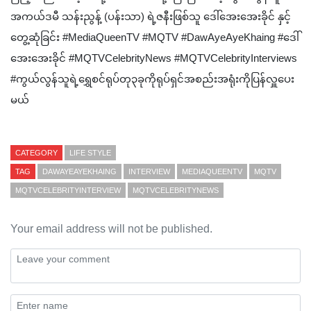
အကယ်ဒမီ သန်းညွန့် (ပန်းသာ) ရဲ့ဇနီးဖြစ်သူ ဒေါ်အေးအေးခိုင် နှင့်
တွေ့ဆုံခြင်း #MediaQueenTV #MQTV #DawAyeAyeKhaing #ဒေါ်
အေးအေးခိုင် #MQTVCelebrityNews ‎#MQTVCelebrityInterviews
#‌ကွယ်လွန်သူရဲ့ရွှေစင်ရုပ်တု၃ခုကိုရုပ်ရှင်အစည်းအရုံးကိုပြန်လှူပေး
မယ်
CATEGORY
LIFE STYLE
TAG
DAWAYEAYEKHAING
INTERVIEW
MEDIAQUEENTV
MQTV
MQTVCELEBRITYINTERVIEW
MQTVCELEBRITYNEWS
Your email address will not be published.