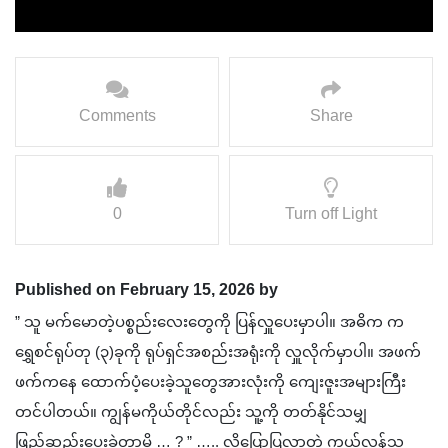
Comments
Share
0
Turn off Light
Published on February 15, 2026 by
” သူ မက်မောတဲ့ပစ္စည်းလေးတွေကို ပြန်လှူပေးမှာပါ။ အဓိက က
ရွှေစင်ရုပ်တု (၃)ခုကို ရုပ်ရှင်အစည်းအရုံးကို လှူလိုက်မှာပါ။ အဖက်
ဖက်ကနေ ထောက်ပံ့ပေးခဲ့သူတွေအားလုံးကို ကျေးဇူးအများကြီး
တင်ပါတယ်။ ကျွန်မကိုယ်တိုင်လည်း သူ့ကို တတ်နိုင်သမျှ
ဖြည့်ဆည်းပေးခဲ့တာမို့ … ? ” ….. လို့ပြောပြလာတဲ့ ကွယ်လွန်သူ