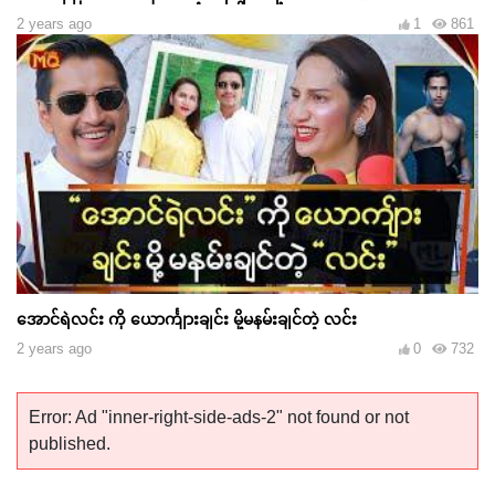
2 years ago
1
861
အောင်ရဲလင်း ကို ယောင်္ကျားချင်း မို့မနမ်းချင်တဲ့ လင်း
2 years ago
0
732
Error: Ad "inner-right-side-ads-2" not found or not
published.