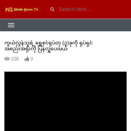
ကွယ်လွန်သူရဲ့ ရွှေစင်ရုပ်တု (၃)ခုကို ရုပ်ရှင်
အစည်းအရုံးကို ပြန်လှူပေးမယ်
108
0