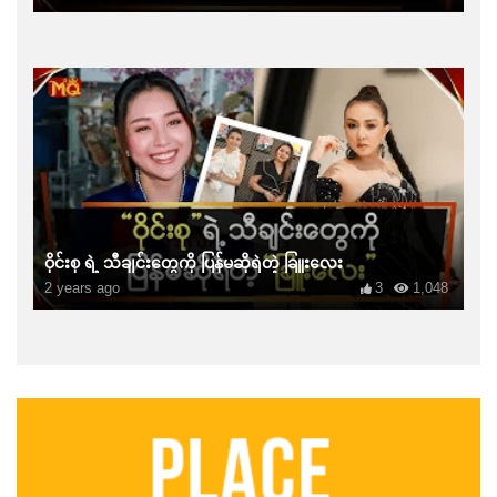
ဝိုင်းစု ရဲ့ သီချင်းတွေကို ပြန်မဆိုရဲတဲ့ ခြူးလေး
2 years ago
3
1,048