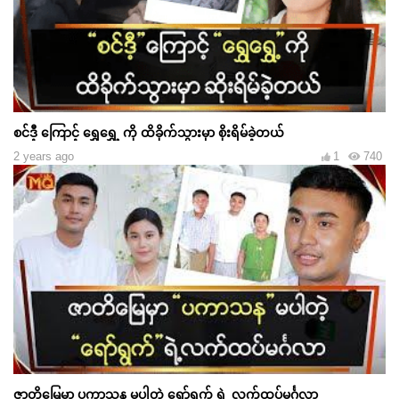
စင်ဒီ့ ကြောင့် ရွှေရွှေ့ ကို ထိခိုက်သွားမှာ စိုးရိမ်ခဲ့တယ်
2 years ago
1
740
ဇာတိမြေမှာ ပကာသန မပါတဲ့ ရော်ရွက် ရဲ့ လက်ထပ်မင်္ဂလာ