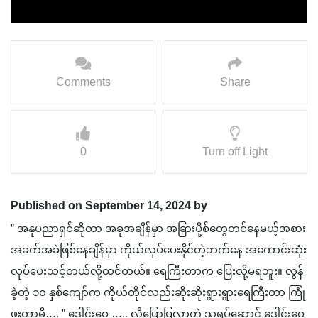
Comments
Share
0
Turn off Light
Published on September 14, 2024 by
” အနုပညာရှင်ဆိုတာ အခုအချိန်မှာ အခြားပို့စ်တွေတင်နေမယ့်အစား
အခက်အခဲဖြစ်နေချိန်မှာ ကိုယ်လုပ်ပေးနိုင်တဲ့ဘက်နေ အကောင်းဆုံး
လုပ်ပေးသင့်တယ်လို့ထင်တယ်။ ရေကြီးတာက ပြေးလို့မရဘူး။ လွန်
ခဲ့တဲ့ ၁၀ နှစ်ကျော်က ကိုယ်တိုင်လည်းဆိုးဆိုးရွားရွားရေကြီးတာ ကြုံ
ဖူးတာမို့…. ” ဒေါင်းဝေ ….. လို့ပြောပြလာတဲ့ သရုပ်ဆောင် ဒေါင်းဝေ