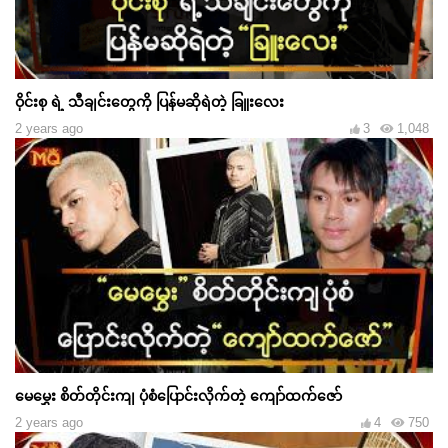
ဝိုင်းစု ရဲ့ သီချင်းတွေကို ပြန်မဆိုရဲတဲ့ ခြူးလေး
2 years ago
3
1,048
မေမွှေး စိတ်တိုင်းကျ ပုံစံပြောင်းလိုက်တဲ့ ကျော်ထက်ဇော်
2 years ago
4
750