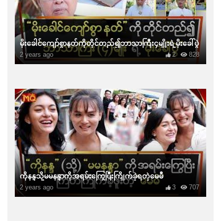
မိုးခေါင်ကျော်စွာနတ်ကိုတိုင်တည်၍ဘာသာကြီး၄မျိုးရဲ့မိုးခေါ်ပွဲ
2 years ago
2
828
ကိုနန္ဒသို့မမနန္ဒာကိုအရမ်းကြွေပြီးကြိုက်ခဲ့ရတဲ့မေမီ
2 years ago
3
707