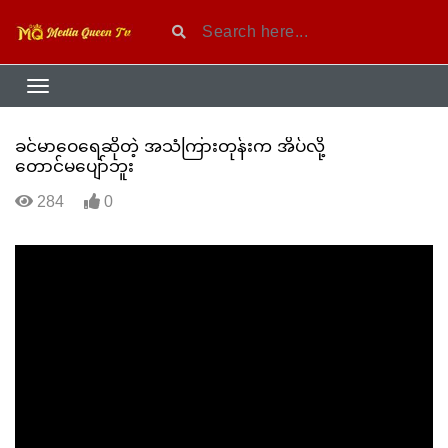
ခင်မာဝေရေဆိုတဲ့ အသံကြားတုန်းက အိပ်လို့
တောင်မပျော်ဘူး
284
0