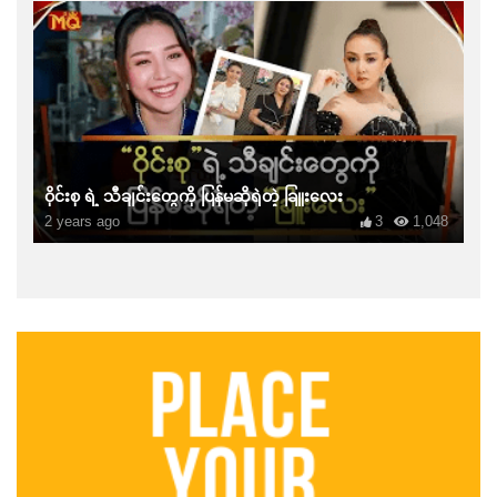
ဝိုင်းစု ရဲ့ သီချင်းတွေကို ပြန်မဆိုရဲတဲ့ ခြူးလေး
2 years ago
3
1,048