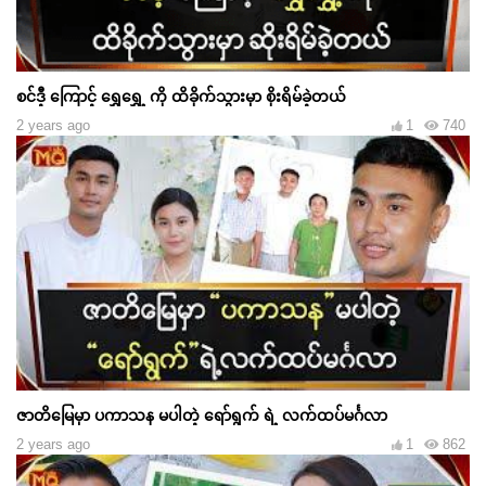
စင်ဒီ့ ကြောင့် ရွှေရွှေ့ ကို ထိခိုက်သွားမှာ စိုးရိမ်ခဲ့တယ်
2 years ago
1
740
ဇာတိမြေမှာ ပကာသန မပါတဲ့ ရော်ရွက် ရဲ့ လက်ထပ်မင်္ဂလာ
2 years ago
1
862