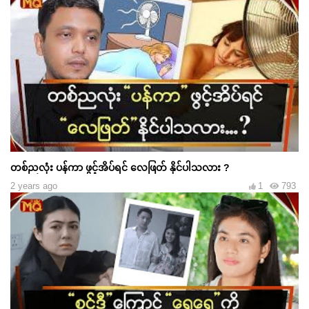
တစ်ညလုံး ပန်ကာ ဖွင့်အိပ်ရင် လေဖြတ် နိုင်ပါသလား ?
2 years ago
1
793