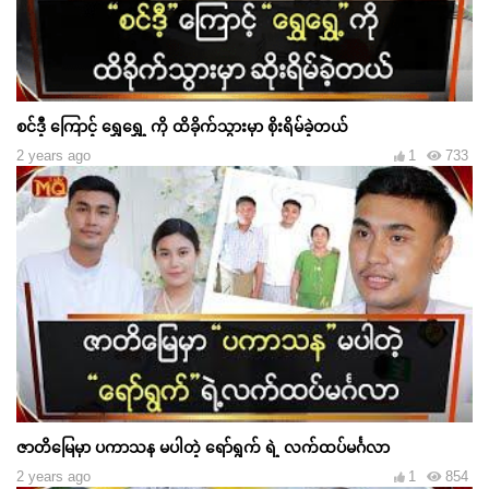
စင်ဒီ့ ကြောင့် ရွှေရွှေ့ ကို ထိခိုက်သွားမှာ စိုးရိမ်ခဲ့တယ်
2 years ago
1
733
ဇာတိမြေမှာ ပကာသန မပါတဲ့ ရော်ရွက် ရဲ့ လက်ထပ်မင်္ဂလာ
2 years ago
1
854