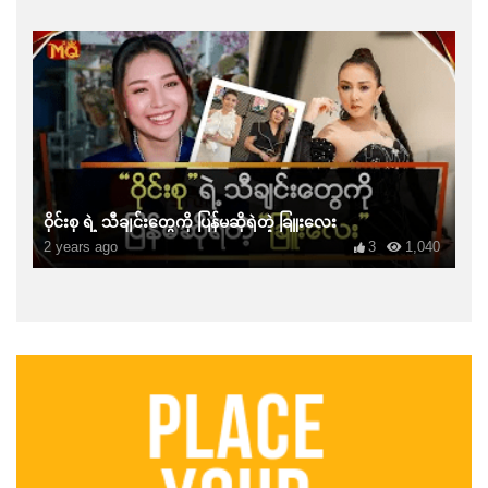
ဝိုင်းစု ရဲ့ သီချင်းတွေကို ပြန်မဆိုရဲတဲ့ ခြူးလေး
2 years ago
3
1,040