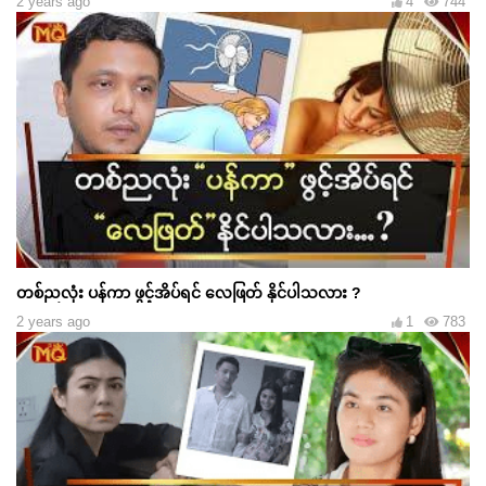
2 years ago
4
744
တစ်ညလုံး ပန်ကာ ဖွင့်အိပ်ရင် လေဖြတ် နိုင်ပါသလား ?
2 years ago
1
783