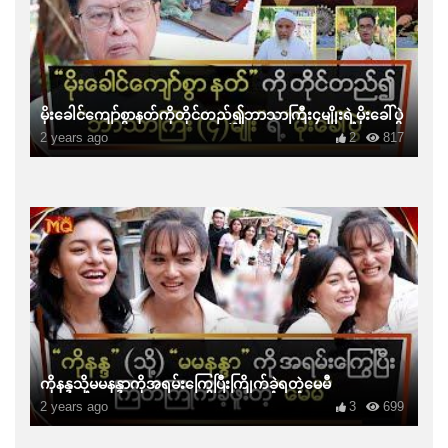
မိုးခေါင်ကျော်စွာနတ်ကိုတိုင်တည်၍ဘာသာကြီး၄မျိုးရဲ့မိုးခေါ်ပွဲ
2 years ago
2
817
ကိုနန္ဒသို့မမနန္ဒာကိုအရမ်းကြွေပြီးကြိုက်ခဲ့ရတဲ့မေမီ
2 years ago
3
699