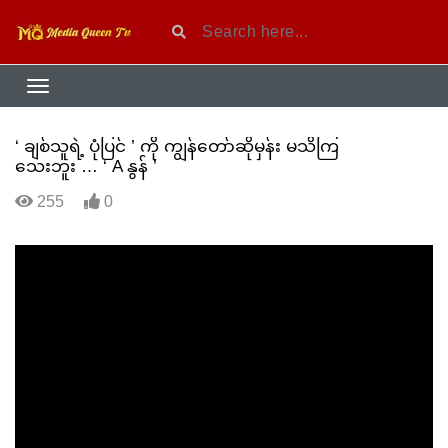
‘ ချစ်သူရဲ့ ပုံပြင် ’ ကို ကျွန်တော်ဆိုမှန်း မသိကြ
သေးဘူး … ‘ A နွန် ’
255
0