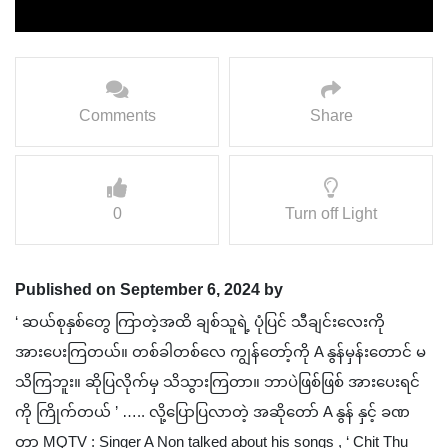
Comments
Share
0
Turn off Light
Published on September 6, 2024 by
‘ ဆယ်စုနှစ်တွေ ကြာတဲ့အထိ ချစ်သူရဲ့ ပုံပြင် သီချင်းလေးကို
အားပေးကြတယ်။ တစ်ခါတစ်လေ ကျွန်တော့်ကို A နွန်မှန်းတောင် မ
သိကြဘူး။ ဆိုပြလိုက်မှ သိသွားကြတာ။ ဘာပဲဖြစ်ဖြစ် အားပေးရင်
ကို ကြိုက်တယ် ’ ….. လို့ပြောပြလာတဲ့ အဆိုတော် A နွန် နှင့် ခဏ
တာ MQTV : Singer A Non talked about his songs , ‘ Chit Thu