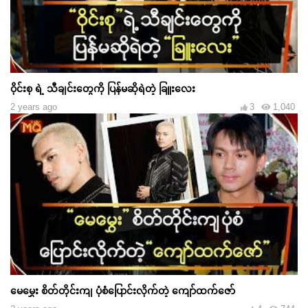
ဝိုင်းစု ရဲ့ သီချင်းတွေကို ပြန်မဆိုရဲတဲ့ ခြူးလေး
2 years ago
3
1,040
မေမွှေး စိတ်တိုင်းကျ ပုံစံပြောင်းလိုက်တဲ့ ကျော်ထက်ဇော်