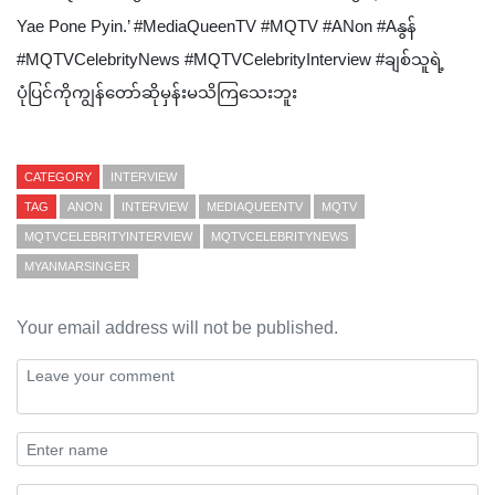
Yae Pone Pyin.’ #MediaQueenTV #MQTV #ANon #Aနွန်
#MQTVCelebrityNews #MQTVCelebrityInterview #ချစ်သူရဲ့
ပုံပြင်ကိုကျွန်တော်ဆိုမှန်းမသိကြသေးဘူး
CATEGORY
INTERVIEW
TAG
ANON
INTERVIEW
MEDIAQUEENTV
MQTV
MQTVCELEBRITYINTERVIEW
MQTVCELEBRITYNEWS
MYANMARSINGER
Your email address will not be published.