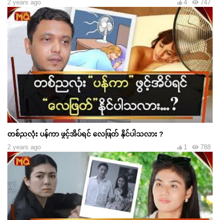
2 years ago
4
747
တစ်ညလုံး ပန်ကာ ဖွင့်အိပ်ရင် လေဖြတ် နိုင်ပါသလား ?
2 years ago
1
788