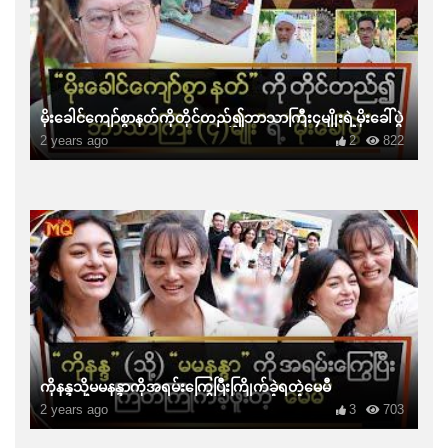
မိုးခေါင်ကျော်စွာနတ်ကိုတိုင်တည်၍ဘာသာကြီး၄မျိုးရဲ့မိုးခေါ်ပွဲ
2 years ago
2
822
ကိုနန္ဒသို့မမနန္ဒာကိုအရမ်းကြွေပြီးကြိုက်ခဲ့ရတဲ့မေမီ
2 years ago
3
703