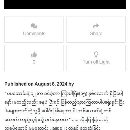
Comments
Share
0
Turn off Light
Published on August 8, 2024 by
” မမဆောင်းနဲ့ ချူးက ခင်ခဲ့တာ ကြာပါပြီ။(၁၅) နှစ်လောက် ရှိပြီပေါ့
နော်။မတည့်လည်း ခနပဲ ပြီးရင် ပြန်တည့်သွားကြတာပါပဲ။ရိုးရှင်းပြီး
ပဲမများတတ်တဲ့သူမို့ ပေါင်းဖြစ်နေတာပါ။တစ်ယောက်နဲ့ တစ်
ယောက် တည့်လွန်းလို့ ခက်နေတယ် ” ….. လို့ပြောပြလာတဲ့
သရုပ်ဆောင် မမဆောင်း , ချူးချူး တို့နှင့် တွေ့ဆုံခြင်း