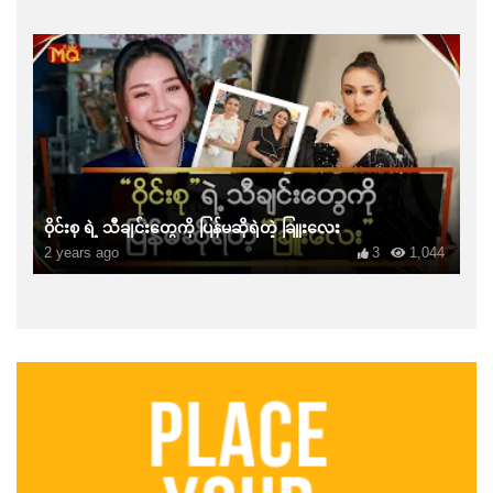
ဝိုင်းစု ရဲ့ သီချင်းတွေကို ပြန်မဆိုရဲတဲ့ ခြူးလေး
2 years ago
3
1,044