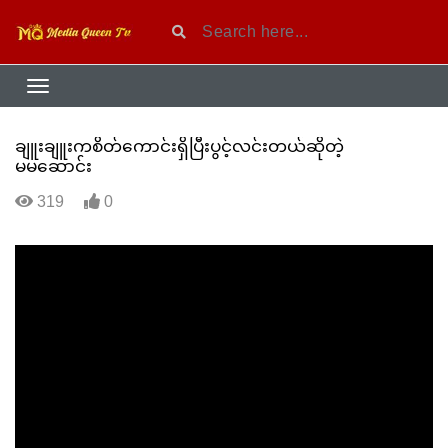
ချူးချူးကစိတ်ကောင်းရှိပြီးပွင့်လင်းတယ်ဆိုတဲ့
မမဆောင်း
319
0