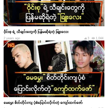
ဝိုင်းစု ရဲ့ သီချင်းတွေကို ပြန်မဆိုရဲတဲ့ ခြူးလေး
2 years ago
3
1,044
မေမွှေး စိတ်တိုင်းကျ ပုံစံပြောင်းလိုက်တဲ့ ကျော်ထက်ဇော်