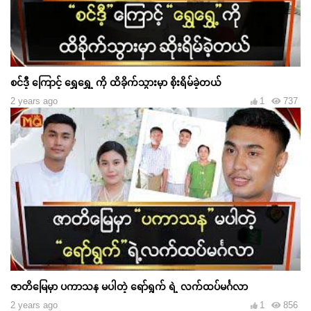
စင်ဒီ့ ကြောင့် ရွှေရွှေ့ ကို ထိခိုက်သွားမှာ စိုးရိမ်ခဲ့တယ်
2 years ago
1
737
ဇာတိမြေမှာ ပကာသန မပါတဲ့ ရော်ရွက် ရဲ့ လက်ထပ်မင်္ဂလာ
2 years ago
1
856