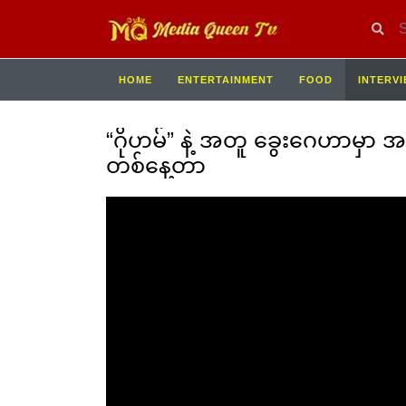
HOME
ENTERTAINMENT
FOOD
INTERV
“ဂိုဟမ်” နဲ့ အတူ ခွေးဂေဟာမှာ အလှူ
တစ်နေ့တာ