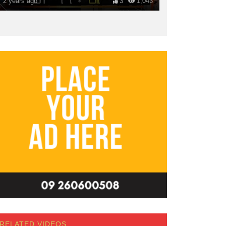
2 years ago
3
1,043
RELATED VIDEOS