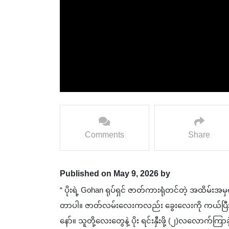
Comments
Share
Published on May 9, 2026 by
“ ပိုးရဲ့ Gohan ရုပ်ရှင် ဇာတ်ကားရုံတင်တဲ့ အထိမ်း
တာပါ။ ဇာတ်လမ်းလေးကလည်း ခွေးလေးကို ကယ်ပြီး 
နော်။ သူတို့လေးတွေနဲ့ ပိုး ရင်းနှီးဖို့ (၂)လလောက်က