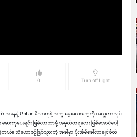
0
Turn off Light
အမှတ် အနေနဲ့ Gohan မိသားစုနဲ့ အတူ ခွေးလေးတွေကို အလှူလာလုပ်
ဆေးကုပေးရင်း ဖြစ်လာတာမို့ အမှတ်တရလေး ဖြစ်အောင်ပေါ့
ြာခဲ့တယ်။ သံယောဇဉ်ဖြစ်သွားတဲ့ အခါမှာ ပိုးအိမ်ခေါ်လာချင်စိတ်