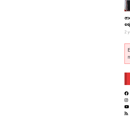
ဇာ
ရေ
2 y
E
n