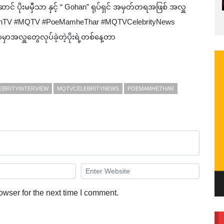
င် ပိုးမမှီသာ နှင့် “ Gohan” ရုပ်ရှင် အမှတ်တရအဖြစ် အလှူ
ueenTV #MQTV #PoeMamheThar #MQTVCelebrityNews
ှာအလှူတွေလုပ်ခဲ့တဲ့ပိုးရဲ့တစ်နေ့တာ
EBRITYINTERVIEW
MQTVCELEBRITYNEWS
POEMAMHETHAR
owser for the next time I comment.