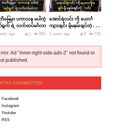
တိမြေမှာ ပကာသန မပါတဲ့
အောင်ရဲလင်း ကို ယောင်္
ာ်ရွက် ရဲ့ လက်ထပ်မင်္ဂလာ
ကျားချင်း မို့မနမ်းချင်တဲ့
လင်း
ears ago
1
855
2 years ago
0
728
rror: Ad "inner-right-side-ads-2" not found or
ot published.
STAY CONNECTED
Facebook
Instagram
Youtube
RSS