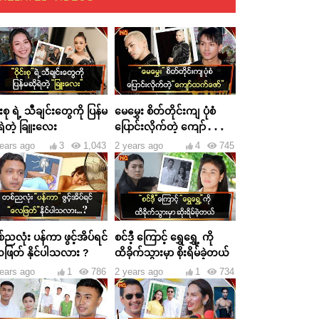
င်းစု ရဲ့ သီချင်းတွေကို ပြန်မ
မေမွှေး စိတ်တိုင်းကျ ပုံစံ
ရဲတဲ့ ခြူးလေး
ပြောင်းလိုက်တဲ့ ကျော်ထက်
ဇော်
ears ago
3
1,043
2 years ago
4
745
ညလုံး ပန်ကာ ဖွင့်အိပ်ရင်
စင်ဒီ့ ကြောင့် ရွှေရွှေ့ ကို
ဖြတ် နိုင်ပါသလား ?
ထိခိုက်သွားမှာ စိုးရိမ်ခဲ့တယ်
ears ago
1
786
2 years ago
1
734