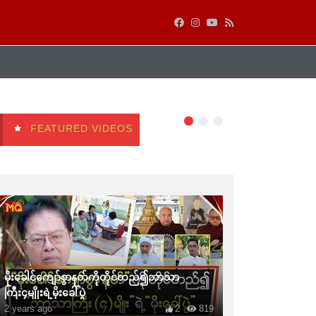
FEATURED VIDEOS
မိုးခေါင်ကျော်စွာနတ်ကိုတိုင်တည်၍ဘာသာ
ကြီး၄မျိုးရဲ့မိုးခေါ်ပွဲ
2 years ago
2
819