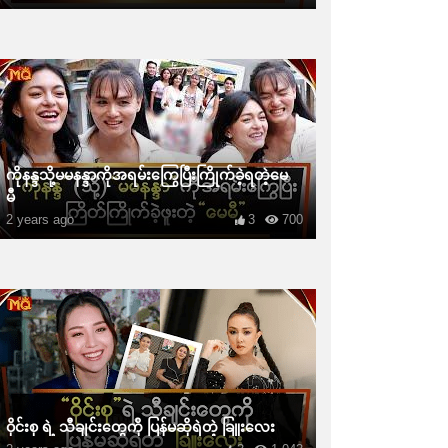
ကိုနန္ဒသို့မမနန္ဒာကိုအရမ်းကြွေပြီးကြိုက်ခဲ့ရတဲ့မေ
မီ
2 years ago
3
700
ဝိုင်းစု ရဲ့ သီချင်းတွေကို ပြန်မဆိုရဲတဲ့ ခြူးလေး