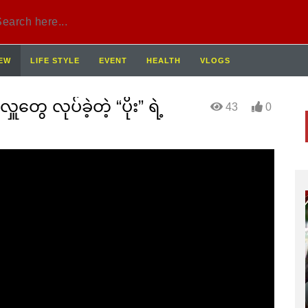
IEW
LIFE STYLE
EVENT
HEALTH
VLOGS
တွေ လုပ်ခဲ့တဲ့ “ပိုး” ရဲ့
43
0