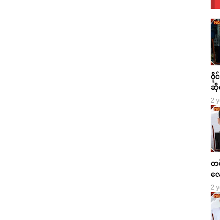
ဝို
ဆို
2 y
တစ်
လေ
2 y