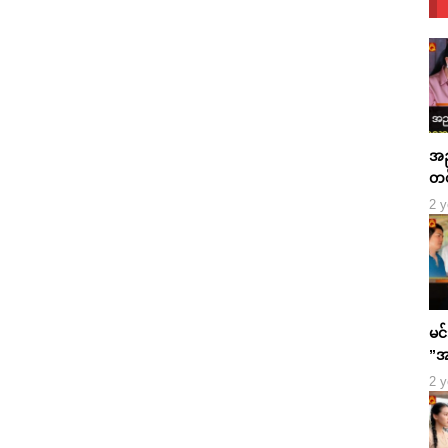
အညွ
တစ်
ပေါ
2 y
မေမ
မင်
”အမ
2 y