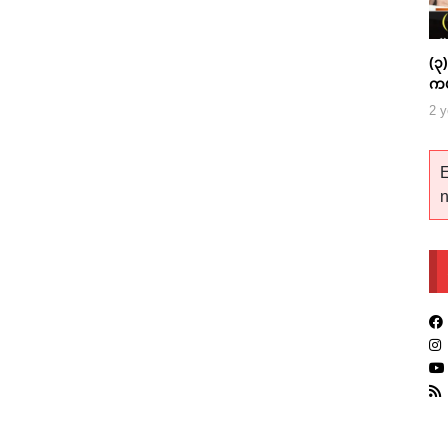
(၃)
ကပ
တ
2 y
E
n