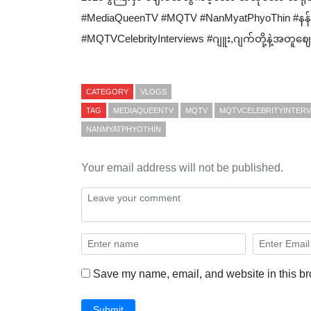
#MediaQueenTV #MQTV #NanMyatPhyoThin #နန်းမ
#MQTVCelebrityInterviews #ဂျူး,ဂျက်တို့နဲ့အတူဈေ
CATEGORY
VLOGS
TAG
MEDIAQUEENTV
MQTV
MQTVCELEBRITYINTERV
NANMYATPHYOTHIN
Your email address will not be published.
Save my name, email, and website in this br
Submit