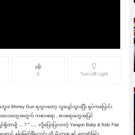
0
Turn off Light
့် ပဲတော့အလျော့မခံဘူး။ Money Gun ရ‌‌သွားတော့ သူပျော်သွားပြီး ရုပ်ကပြောင်း
ာ်။ ကလေးတွေအတွက် ကစားစရာ , စားစရာတွေအပြင်
်ရှိတာမို့ … ? ” ….. လို့ပြောပြလာတဲ့ Yangon Baby & Kids Fair
် နန်းမြတ်ဖြိုးသင်း တို့ မိသားစု နှင့် တွေ့ဆုံခြင်း