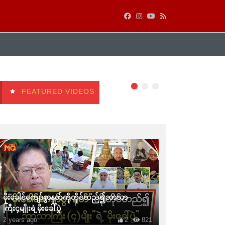
FEATURED VIDEOS
မိုးခေါင်ကျော်စွာနတ်ကိုတိုင်တည်၍ဘာသာ
ကြီး၄မျိုးရဲ့မိုးခေါ်ပွဲ
2 years ago
2
821