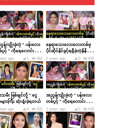
န့်ကျိုးခဲ့တဲ့ “ ပန်းလေး
နေရာသေးလေးလေးတစ်ခု
ပွင့် ” ကိုရေလောင်း
ပိုင်ဆိုင်နိုင်ခွင့်ရရှိခဲ့တဲ့နိုနိုရဲ့
င်းသင်ပေးခဲ့ပြန်တဲ့ “
ကြိုးစားမှု
ears ago
1
482
2 years ago
0
430
ေခိုင် ”
းသမီး ဖြစ်ချင်လို့ “ ငွေ
အညွန့်ကျိုးခဲ့တဲ့ “ ပန်းလေး
ျားကြီး ဆုံးရှုံးခဲ့ရတယ်
တစ်ပွင့် ” ကိုရေလောင်း
ပေါင်းသင်ပေးခဲ့ပြန်တဲ့ “
ears ago
0
432
2 years ago
0
418
မေမေခိုင် ”