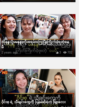
ကိုနန္ဒသို့မမနန္ဒာကိုအရမ်းကြွေပြီးကြိုက်ခဲ့ရတဲ့မေ
မီ
2 years ago
3
702
ဝိုင်းစု ရဲ့ သီချင်းတွေကို ပြန်မဆိုရဲတဲ့ ခြူးလေး