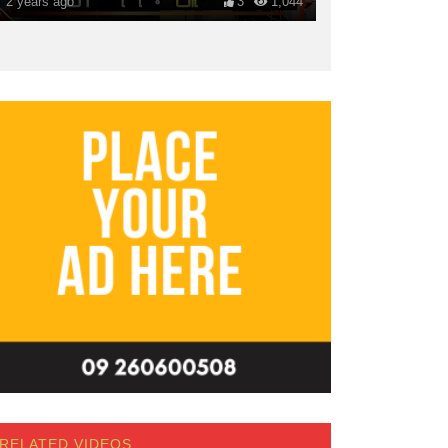
2 years ago
3
1,044
RELATED VIDEOS