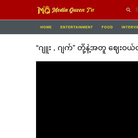
HOME
ENTERTAINMENT
FOOD
INTERV
“ဂျူး , ဂျက်” တို့နဲ့အတူ ဈေးဝယ်ထ