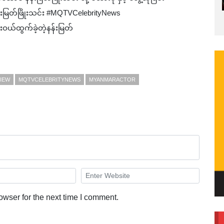
ြတ်ဖြိုးသင်း ‎#MQTVCelebrityNews
းဝယ်ထွက်ခဲ့တဲ့နန်းမြတ်
IEW
MQTVCELEBRITYNEWS
MYANMARACTOR
owser for the next time I comment.