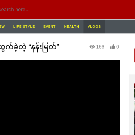
IEW
LIFE STYLE
EVENT
HEALTH
VLOGS
ွက်ခဲ့တဲ့ “နန်းမြတ်”
166
0