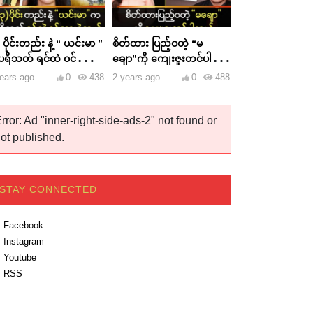
 ပိုင်းတည်း နဲ့ “ ယင်းမာ ”
စိတ်ထား ပြည့်ဝတဲ့ “မ
ရိသတ် ရင်ထဲ ဝင်သွားခဲ့
ချော”ကို ကျေးဇူးတင်ပါ
ယ်
တယ်
ears ago
0
438
2 years ago
0
488
rror: Ad "inner-right-side-ads-2" not found or
ot published.
STAY CONNECTED
Facebook
Instagram
Youtube
RSS