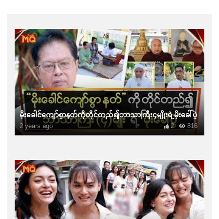
မိုးခေါင်ကျော်စွာနတ်ကိုတိုင်တည်၍ဘာသာကြီး၄မျိုးရဲ့မိုးခေါ်ပွဲ
2 years ago
2
816