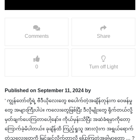
Comments
Share
0
Turn off Light
Published on September 11, 2024 by
‘ ကျွန်တော်တို့ရဲ့ ဗီဒီယိုလေးတွေ စပေါက်တဲ့အချိန်တုန်းက ဝေဖန်မှု
တွေ အများကြီးပါပဲ။ ကလေးတွေဖြစ်ပြီး ဒီလိုမျိုးတွေ ရိုက်တယ်လို့
မှတ်ချက်ပေးကြတာပေါ့နော်။ ကိုယ်မှန်းသိပြီး အဆဲခံရမှာကိုတော့
ကြောက်ခဲ့မိပါတယ်။ ခုချိန်ထိ ကြည့်ရှုသူ အားလုံးက အရွယ်ရောက်
တဲ့သူလေးတွေကို မြင်ချင်လိုက်တာလို့ ပြောကြတဲ့အခါမှာတော့ … ?