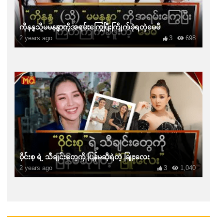
ကိုနန္ဒသို့မမနန္ဒာကိုအရမ်းကြွေပြီးကြိုက်ခဲ့ရတဲ့မေမီ
2 years ago
3
698
ဝိုင်းစု ရဲ့ သီချင်းတွေကို ပြန်မဆိုရဲတဲ့ ခြူးလေး
2 years ago
3
1,040