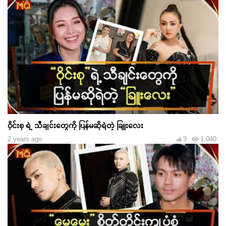
ဝိုင်းစု ရဲ့ သီချင်းတွေကို ပြန်မဆိုရဲတဲ့ ခြူးလေး
2 years ago
3
1,040