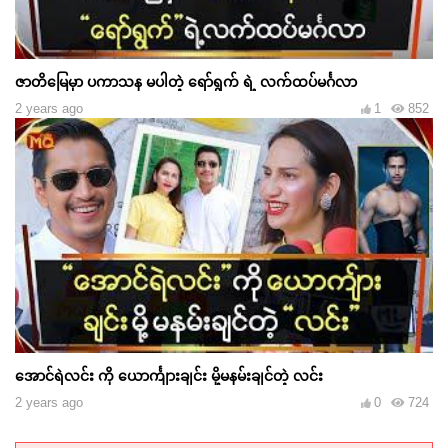
ဇာတိမြေမှာ ပကာသန မပါတဲ့ ရော်ရွက် ရဲ့ လက်ထပ်မင်္ဂလာ
2 years ago
1
852
အောင်ရဲလင်း ကို ယောင်္ကျားချင်း မို့မနမ်းချင်တဲ့ လင်း
2 years ago
0
724