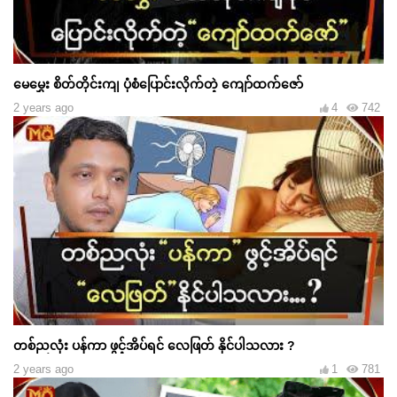
မေမွှေး စိတ်တိုင်းကျ ပုံစံပြောင်းလိုက်တဲ့ ကျော်ထက်ဇော်
2 years ago
4
742
တစ်ညလုံး ပန်ကာ ဖွင့်အိပ်ရင် လေဖြတ် နိုင်ပါသလား ?
2 years ago
1
781