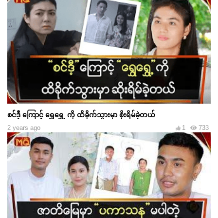
စင်ဒီ့ ကြောင့် ရွှေရွှေ့ ကို ထိခိုက်သွားမှာ စိုးရိမ်ခဲ့တယ်
2 years ago
1
733