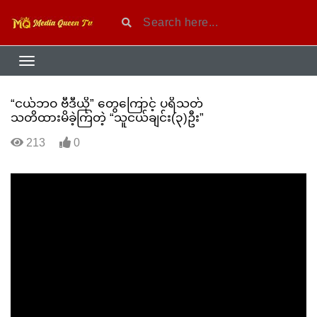
“ငယ်ဘဝ ဗီဒီယို” တွေကြောင့် ပရိသတ်
သတိထားမိခဲ့ကြတဲ့ “သူငယ်ချင်း(၃)ဦး”
213
0