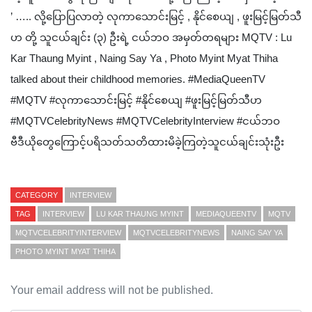
’ ….. လို့ပြောပြလာတဲ့ လုကာသောင်းမြင့် , နိုင်စေယျ , ဖူးမြင့်မြတ်သီ
ဟ တို့ သူငယ်ချင်း (၃) ဦးရဲ့ ငယ်ဘဝ အမှတ်တရများ MQTV : Lu
Kar Thaung Myint , Naing Say Ya , Photo Myint Myat Thiha
talked about their childhood memories. #MediaQueenTV
#MQTV #လုကာသောင်းမြင့် #နိုင်စေယျ #ဖူးမြင့်မြတ်သီဟ
#MQTVCelebrityNews #MQTVCelebrityInterview #ငယ်ဘဝ
ဗီဒီယိုတွေကြောင့်ပရိသတ်သတိထားမိခဲ့ကြတဲ့သူငယ်ချင်းသုံးဦး
CATEGORY
INTERVIEW
TAG
INTERVIEW
LU KAR THAUNG MYINT
MEDIAQUEENTV
MQTV
MQTVCELEBRITYINTERVIEW
MQTVCELEBRITYNEWS
NAING SAY YA
PHOTO MYINT MYAT THIHA
Your email address will not be published.