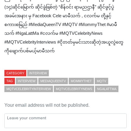
(၁၄)ဆိုင်မြောက် ဆိုင်ခွဲဖြစ်တဲ့ “စိန်ဝင်း ရာမညဌာနီ” ဆိုင်ဖွင့်ပွဲ
အခမ်းအနား မှ Facebook Cele မာမီသက် , ငလက်မ တို့နှင့်
စကားစမြည် #MediaQueenTV #MQTV #MommyThet #မာမီ
သက် #NgaLattMa #ငလက်မ ‎#MQTVCelebrityNews
‎#MQTVCelebrityInterviews #ငိုတတ်မှမင်းသားဆိုတဲ့အယူလွဲတွေ
ကိုဖျောက်ပစ်မယ့်မာမီသက်
CATEGORY
INTERVIEW
TAG
INTERVIEW
MEDIAQUEENTV
MOMMYTHET
MQTV
MQTVCELEBRITYINTERVIEW
MQTVCELEBRITYNEWS
NGALATTMA
Your email address will not be published.