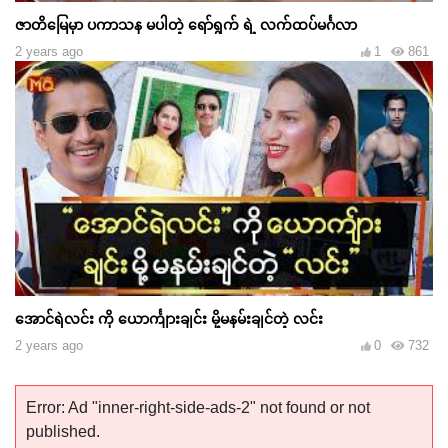
ဇာတိမြေမှာ ပကာသန မပါတဲ့ ရော်ရွက် ရဲ့ လက်ထပ်မင်္ဂလာ
2 years ago
1
861
အောင်ရဲလင်း ကို ယောင်္ကျားချင်း မို့မနမ်းချင်တဲ့ လင်း
2 years ago
0
732
Error: Ad "inner-right-side-ads-2" not found or not
published.