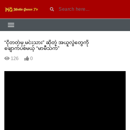
“ငိုတတ်မှ မင်းသား” ဆိုတဲ့ အယူလွဲတွေကို
ဖျောက်ပစ်မယ့် “မာမီသက်”
126
0