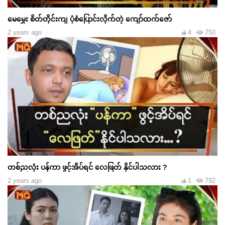
မေမွှေး စိတ်တိုင်းကျ ပုံစံပြောင်းလိုက်တဲ့ ကျော်ထက်ဇော်
2 years ago
4
750
တစ်ညလုံး ပန်ကာ ဖွင့်အိပ်ရင် လေဖြတ် နိုင်ပါသလား ?
2 years ago
1
792