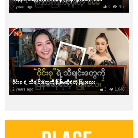
2 years ago
3
707
ဝိုင်းစု ရဲ့ သီချင်းတွေကို ပြန်မဆိုရဲတဲ့ ခြူးလေး
2 years ago
3
1,048