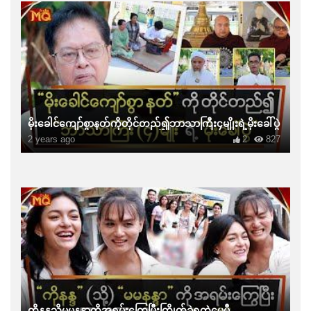
မိုးခေါင်ကျော်စွာနတ်ကိုတိုင်တည်၍ဘာသာကြီး၄မျိုးရဲ့မိုးခေါ်ပွဲ
2 years ago
2
827
ကိုနန္ဒသို့မမနန္ဒာကိုအရမ်းကြွေပြီးကြိုက်ခဲ့ရတဲ့မေမီ