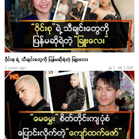
ဝိုင်းစု ရဲ့ သီချင်းတွေကို ပြန်မဆိုရဲတဲ့ ခြူးလေး
2 years ago
3
1,048