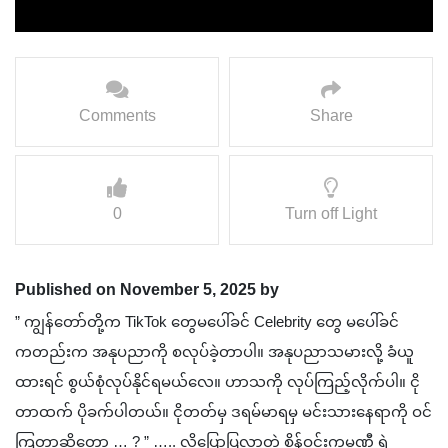
Comments
Share
0
Turn off Light
Published on November 5, 2025 by
” ကျွန်တော်တို့က TikTok တွေမပေါ်ခင် Celebrity တွေ မပေါ်ခင်
ကတည်းက အနုပညာကို စလုပ်ခဲ့တာပါ။ အနုပညာသမားလို့ ခံယူ
ထားရင် စွယ်စုံလုပ်နိုင်ရမယ်လေ။ ဟာသကို လုပ်ကြည့်လိုက်ပါ။ ငို
တာထက် ပိုခက်ပါတယ်။ ငိုတတ်မှ ဒရမ်မာရမှ မင်းသားနေရာကို ဝင်
ကြတာဆိုတော့ … ? ” ….. လို့ပြောပြလာတဲ့ စိန်ဝင်းကုမ္ပဏီ ရဲ့