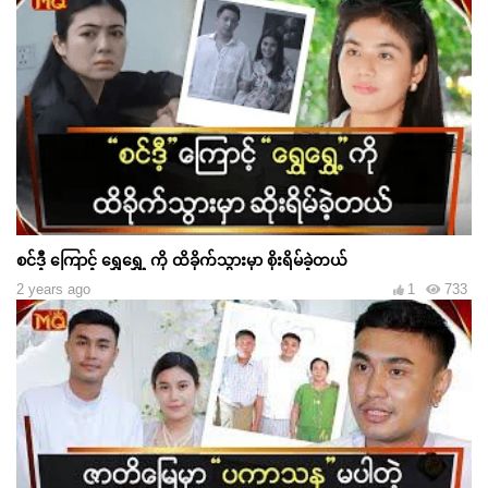
စင်ဒီ့ ကြောင့် ရွှေရွှေ့ ကို ထိခိုက်သွားမှာ စိုးရိမ်ခဲ့တယ်
2 years ago
1
733