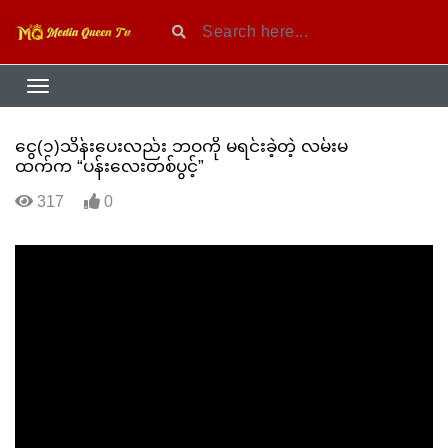
ငွေ(၁)သိန်းပေးလည်း ဘဝကို မရင်းခဲ့တဲ့ လမ်းမ
ထက်က “ပန်းလေးတစ်ပွင့်”
317
0