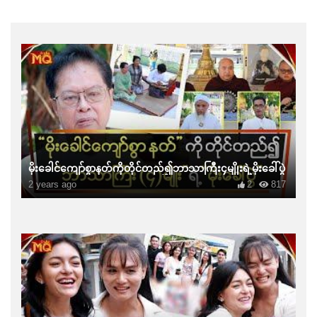
မိုးခေါင်ကျော်စွာနတ်ကိုတိုင်တည်၍ဘာသာကြီး၄မျိုးရဲ့မိုးခေါ်ပွဲ
2 years ago
2
817