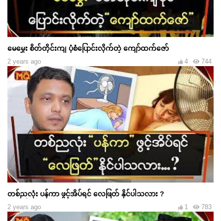
မေမွှေး စိတ်တိုင်းကျ ပုံစံပြောင်းလိုက်တဲ့ ကျော်ထက်ဇော်
2 years ago
4
744
တစ်ညလုံး ပန်ကာ ဖွင့်အိပ်ရင် လေဖြတ် နိုင်ပါသလား ?
2 years ago
1
783