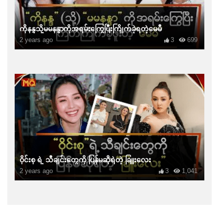
ကိုနန္ဒသို့မမနန္ဒာကိုအရမ်းကြွေပြီးကြိုက်ခဲ့ရတဲ့မေမီ
2 years ago
3
699
ဝိုင်းစု ရဲ့ သီချင်းတွေကို ပြန်မဆိုရဲတဲ့ ခြူးလေး
2 years ago
3
1,041