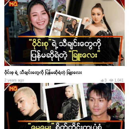
ဝိုင်းစု ရဲ့ သီချင်းတွေကို ပြန်မဆိုရဲတဲ့ ခြူးလေး
2 years ago
3
1,041