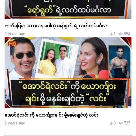
ဇာတိမြေမှာ ပကာသန မပါတဲ့ ရော်ရွက် ရဲ့ လက်ထပ်မင်္ဂလာ
2 years ago
1
854
အောင်ရဲလင်း ကို ယောင်္ကျားချင်း မို့မနမ်းချင်တဲ့ လင်း
2 years ago
0
727