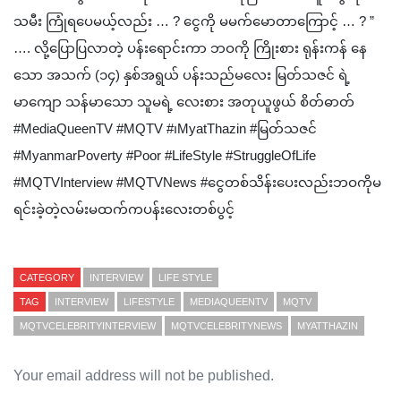
သမီး ကြုံရပေမယ့်လည်း … ? ငွေကို မမက်မောတာကြောင့် … ? ”
…. လို့ပြောပြလာတဲ့ ပန်းရောင်းကာ ဘဝကို ကြိုးစား ရုန်းကန် နေ
သော အသက် (၁၄) နှစ်အရွယ် ပန်းသည်မလေး မြတ်သဇင် ရဲ့
မာကျော သန်မာသော သူမရဲ့ လေးစား အတုယူဖွယ် စိတ်ဓာတ်
#MediaQueenTV #MQTV #၊MyatThazin #မြတ်သဇင်
#MyanmarPoverty #Poor #LifeStyle #StruggleOfLife
#MQTVInterview #MQTVNews #ငွေတစ်သိန်းပေးလည်းဘဝကိုမ
ရင်းခဲ့တဲ့လမ်းမထက်ကပန်းလေးတစ်ပွင့်
CATEGORY
INTERVIEW
LIFE STYLE
TAG
INTERVIEW
LIFESTYLE
MEDIAQUEENTV
MQTV
MQTVCELEBRITYINTERVIEW
MQTVCELEBRITYNEWS
MYATTHAZIN
Your email address will not be published.