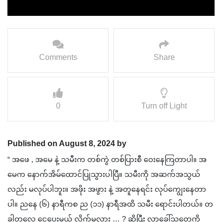
Comments
Share
0
Turn off Light
Published on August 8, 2024 by
“ အဖေ , အမေ နဲ့ သမီးက တစ်ကွဲ တစ်ပြားစီ ဝေးနေကြတာပါ။ အ
မေက နောက်အိမ်ထောင်ပြုသွားပါပြီ။ သမီးကို အဆက်အသွယ်
လည်း မလုပ်ပါဘူး။ အဖိုး အဖွား နဲ့ အတူနေရင်း လုပ်ကျွေးနေတာ
ပါ။ ညနေ (၆) နာရီကစ ည (၁၁) နာရီအထိ သမီး ရောင်းပါတယ်။ တ
ခါတလေ ငွေပေးမယ် လိုက်မလား … ? ဆိုပြီး လာခေါ်သူတွေကို