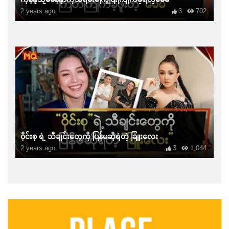
2 years ago
3
702
ဝိုင်းစု ရဲ့ သီချင်းတွေကို ပြန်မဆိုရဲတဲ့ ခြူးလေး
2 years ago
3
1,044