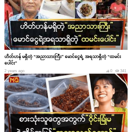
ဟိတ်ဟန် မရှိတဲ့ “အညာသားကြီး” မောင်ငွေရဲ့ အရသာရှိတဲ့ “ထမင်း
ပေါင်း”
2 years ago
0
341