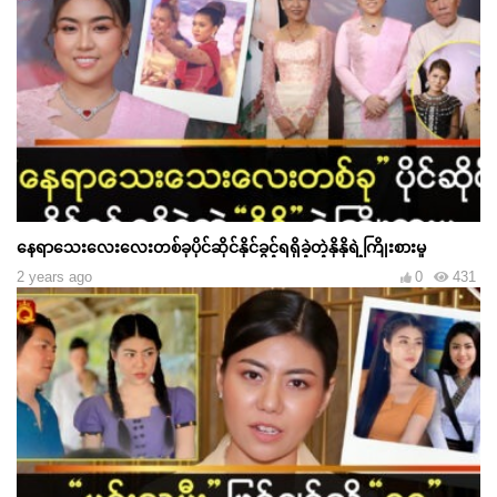
နေရာသေးလေးလေးတစ်ခုပိုင်ဆိုင်နိုင်ခွင့်ရရှိခဲ့တဲ့နိုနိုရဲ့ကြိုးစားမှု
2 years ago
0
431