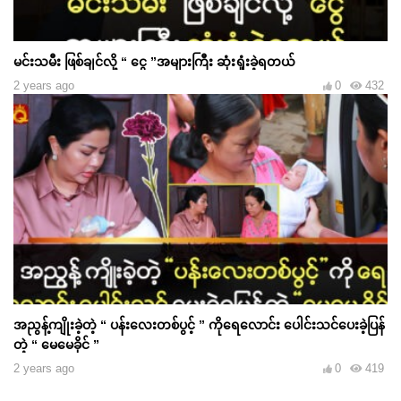
မင်းသမီး ဖြစ်ချင်လို့ “ ငွေ ”အများကြီး ဆုံးရှုံးခဲ့ရတယ်
2 years ago
0
432
အညွန့်ကျိုးခဲ့တဲ့ “ ပန်းလေးတစ်ပွင့် ” ကိုရေလောင်း ပေါင်းသင်ပေးခဲ့ပြန်
တဲ့ “ မေမေခိုင် ”
2 years ago
0
419