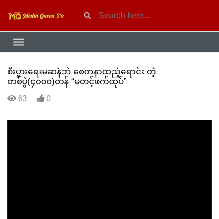
စီးပွားရေးမဆန်ဘဲ စေတနာထည့်ရောင်း တဲ့
တစ်ပွဲ(၄၀၀၀)တန် “မတင့်ဖက်ထုပ်”
63
0