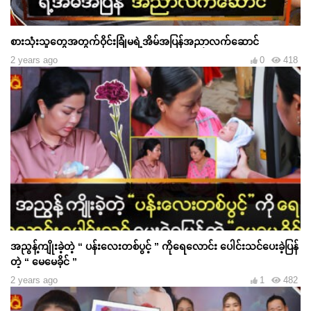
စားသုံးသူတွေအတွက်ဝိုင်းခြုံမရဲ့အိမ်အပြန်အညာလက်ဆောင်
2 years ago
0
418
အညွန့်ကျိုးခဲ့တဲ့ “ ပန်းလေးတစ်ပွင့် ” ကိုရေလောင်း ပေါင်းသင်ပေးခဲ့ပြန်
တဲ့ “ မေမေခိုင် ”
2 years ago
1
482