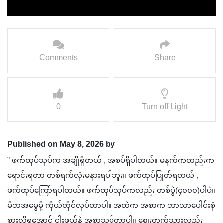
Comments
Share
0
Turn off Light
Published on May 8, 2026 by
” ဖက်ထုပ်သုပ်က အချိုရှိတယ် , အစပ်ရှိပါတယ်။ မနက်ကတည်းက
ရောင်းရတာ တစ်ရက်လုံးမနားရပါဘူး။ ဖက်ထုပ်ပြုတ်ရတယ် ,
ဖက်ထုပ်ကြော်ရပါတယ်။ ဖက်ထုပ်သုပ်ကလည်း တစ်ပွဲ(၄၀၀၀)ပါပဲ။
မိဘအမွေမို့ ကိုယ်တိုင်လုပ်တာပါ။ အထဲက အစာက ဘာသာပေါင်းစုံ
စားလို့ရအောင် ငါးဖယ်နဲ့ အစာသွပ်တာပါ။ ဈေးတက်သွားလည်း