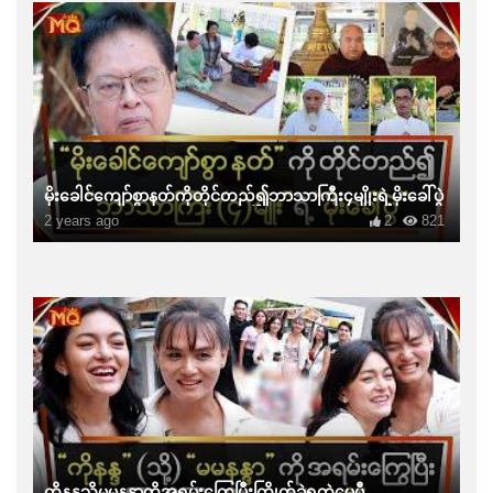
မိုးခေါင်ကျော်စွာနတ်ကိုတိုင်တည်၍ဘာသာကြီး၄မျိုးရဲ့မိုးခေါ်ပွဲ
2 years ago
2
821
ကိုနန္ဒသို့မမနန္ဒာကိုအရမ်းကြွေပြီးကြိုက်ခဲ့ရတဲ့မေမီ