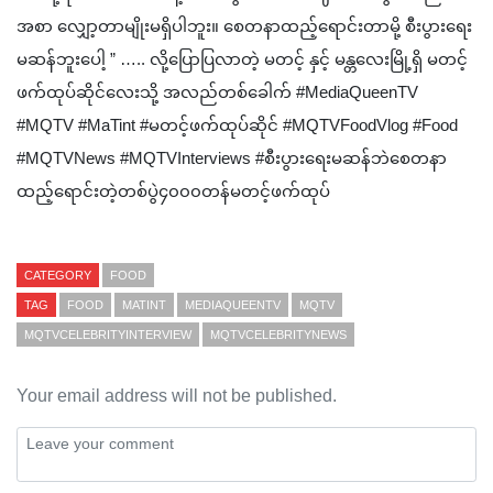
အစာ လျှော့တာမျိုးမရှိပါဘူး။ စေတနာထည့်ရောင်းတာမို့ စီးပွားရေး
မဆန်ဘူးပေါ့ ” ….. လို့ပြောပြလာတဲ့ မတင့် နှင့် မန္တလေးမြို့ရှိ မတင့်
ဖက်ထုပ်ဆိုင်လေးသို့ အလည်တစ်ခေါက် #MediaQueenTV
#MQTV #MaTint #မတင့်ဖက်ထုပ်ဆိုင် #MQTVFoodVlog #Food
‎#MQTVNews #MQTVInterviews #စီးပွားရေးမဆန်ဘဲစေတနာ
ထည့်ရောင်းတဲ့တစ်ပွဲ၄၀၀၀တန်မတင့်ဖက်ထုပ်
CATEGORY
FOOD
TAG
FOOD
MATINT
MEDIAQUEENTV
MQTV
MQTVCELEBRITYINTERVIEW
MQTVCELEBRITYNEWS
Your email address will not be published.