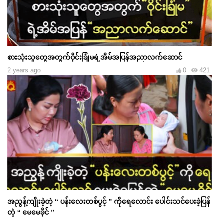
စားသုံးသူတွေအတွက်ဝိုင်းခြုံမရဲ့အိမ်အပြန်အညာလက်ဆောင်
2 years ago
0
421
အညွန့်ကျိုးခဲ့တဲ့ “ ပန်းလေးတစ်ပွင့် ” ကိုရေလောင်း ပေါင်းသင်ပေးခဲ့ပြန်
တဲ့ “ မေမေခိုင် ”