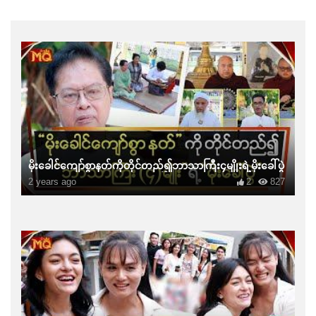
မိုးခေါင်ကျော်စွာနတ်ကိုတိုင်တည်၍ဘာသာကြီး၄မျိုးရဲ့မိုးခေါ်ပွဲ
2 years ago
2
827