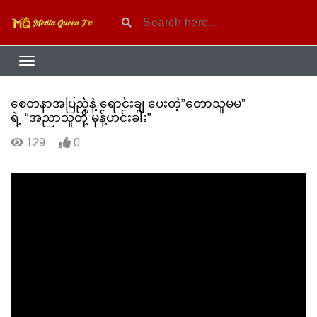
စေတနာအပြည့်နဲ့ ရောင်းချ ပေးတဲ့”တောသူမမ”
ရဲ့ “အညာသူတို့ မုန့်ဟင်းခါး”
129
0