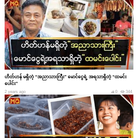
ဟိတ်ဟန် မရှိတဲ့ “အညာသားကြီး” မောင်ငွေရဲ့ အရသာရှိတဲ့ “ထမင်း
ပေါင်း”
2 years ago
0
344