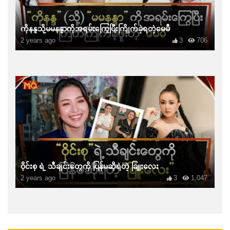
ကိုနန္ဒသို့မမနန္ဒာကိုအရမ်းကြွေပြီးကြိုက်ခဲ့ရတဲ့မေမီ
2 years ago
3
706
ဝိုင်းစု ရဲ့ သီချင်းတွေကို ပြန်မဆိုရဲတဲ့ ခြူးလေး
2 years ago
3
1,047