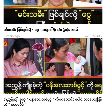
မင်းသမီး ဖြစ်ချင်လို့ “ ငွေ ”အများကြီး ဆုံးရှုံးခဲ့ရတယ်
2 years ago
0
436
အညွန့်ကျိုးခဲ့တဲ့ “ ပန်းလေးတစ်ပွင့် ” ကိုရေလောင်း ပေါင်းသင်ပေးခဲ့ပြန်
တဲ့ “ မေမေခိုင် ”