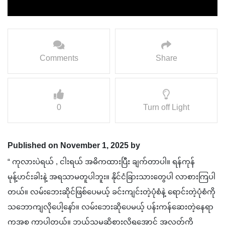
Comments
Share
0
Turn off Light
Published on November 1, 2025 by
“ ကုလားပဲရယ် , ငါးရယ် အဓိကထားပြီး ချက်တာပါ။ ရန်ကုန်
မုန့်ဟင်းခါးနဲ့ အရသာမတူပါဘူး။ နိုင်ငံခြားသားတွေပါ လာစားကြပါ
တယ်။ လမ်းဘေးဆိုင်ဖြစ်ပေမယ့် ခင်းကျင်းတဲ့ပုံစံနဲ့ ရောင်းတဲ့ပုံစံကို
သဘောကျလိုပေါ့နော်။ လမ်းဘေးဆိုပေမယ့် ပန်းကန်ဆေးတဲ့နေရာ
ကအစ ကွာပါတယ်။ ဘယ်သူမဆိုစားလိုရအောင် အလွတ်ကို