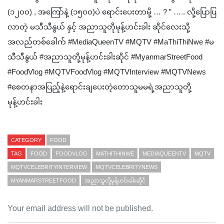
(၁၂၀၀) , အကြော်နဲ့ (၁၅၀၀)ပဲ ရောင်းပေးတာမို့ … ? ” ….. လို့ပြောပြ
လာတဲ့ မသီသီနွယ် နှင့် အညာသူတိုမုန့်ဟင်းခါး ဆိုင်လေးသို့
အလည်တစ်ခေါက် #MediaQueenTV #MQTV #MaThiThiNwe #မ
သီသီနွယ် #အညာသူတို့မုန့်ဟင်းခါးဆိုင် #MyanmarStreetFood
#FoodVlog #MQTVFoodVlog #MQTVInterview #MQTVNews
#‌စေတနာအပြည့်နဲ့ရောင်းချပေးတဲ့တောသူမမရဲ့အညာသူတို့
မုန့်ဟင်းခါး
CATEGORY
FOOD
TAG
FOOD
FOODVLOG
MATHITHINWE
MEDIAQUEENTV
MQTV
MQTVCELEBRITYINTERVIEW
MQTVCELEBRITYNEWS
MYANMARSTREETFOOD
အညာသူတို့မုန့်ဟင်းခါးဆိုင်
Your email address will not be published.