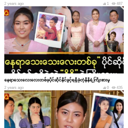
2 years ago
1
487
နေရာသေးလေးလေးတစ်ခုပိုင်ဆိုင်နိုင်ခွင့်ရရှိခဲ့တဲ့နိုနိုရဲ့ကြိုးစားမှု
2 years ago
0
435