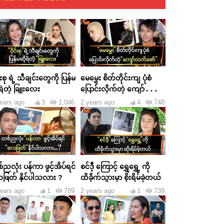
င်းစု ရဲ့ သီချင်းတွေကို ပြန်မ
မေမွှေး စိတ်တိုင်းကျ ပုံစံ
ရဲတဲ့ ခြူးလေး
ပြောင်းလိုက်တဲ့ ကျော်ထက်
ဇော်
ears ago
3
1,046
2 years ago
4
748
ညလုံး ပန်ကာ ဖွင့်အိပ်ရင်
စင်ဒီ့ ကြောင့် ရွှေရွှေ့ ကို
ဖြတ် နိုင်ပါသလား ?
ထိခိုက်သွားမှာ စိုးရိမ်ခဲ့တယ်
ears ago
1
789
2 years ago
1
739