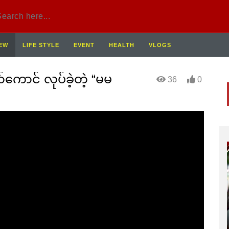
IEW
LIFE STYLE
EVENT
HEALTH
VLOGS
်ကောင် လုပ်ခဲ့တဲ့ “မမ
36
0