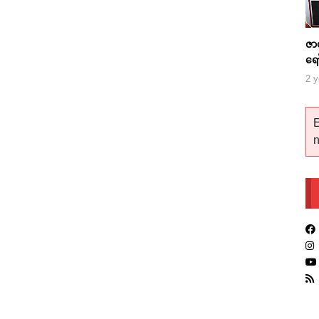
ဇာ
ရေ
2 y
E
n