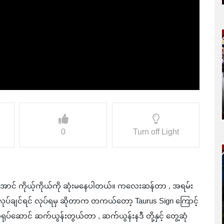
0
Turn off Light
အောင် ကိုယ့်ကိုယ်ကို ဆုံးမနေပါတယ်။ ကလေးဆန်တာ , အရမ်း
ပ်ချင်ရင် လုပ်ရမှ ဆိုတာက တကယ်တော့ Taurus Sign ကြောင့်
ရုပ်ဆောင် ဆက်ယွန်းတွယ်တာ , ဆက်ယွန်းနဒီ တို့နှင့် တွေ့ဆုံ