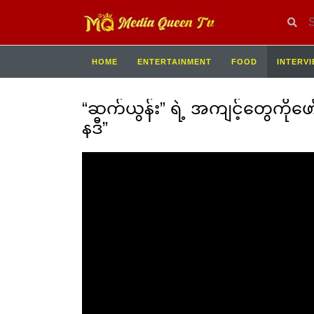
HOME
ENTERTAINMENT
FOOD
INTERV
“ဆက်ယွန်း” ရဲ့ အကျင့်တွေကိုဖော
နဒီ”