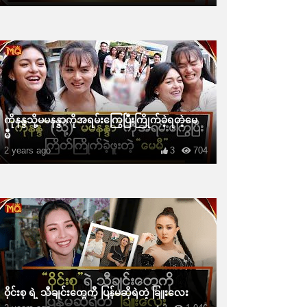
ကိုနန္ဒသို့မမနန္ဒာကိုအရမ်းကြွေပြီးကြိုက်ခဲ့ရတဲ့မေ
မီ
2 years ago
3
704
ဝိုင်းစု ရဲ့ သီချင်းတွေကို ပြန်မဆိုရဲတဲ့ ခြူးလေး