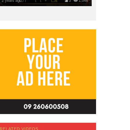
2 years ago
3
1,046
RELATED VIDEOS