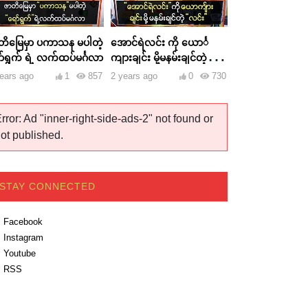
တိမြေမှာ ပကာသန မပါတဲ့
အောင်ရဲလင်း ကို ယောင်္
ာ်ရွက် ရဲ့ လက်ထပ်မင်္ဂလာ
ကျားချင်း မို့မနမ်းချင်တဲ့
လင်း
ears ago
1
857
2 years ago
0
730
rror: Ad "inner-right-side-ads-2" not found or
ot published.
STAY CONNECTED
Facebook
Instagram
Youtube
RSS