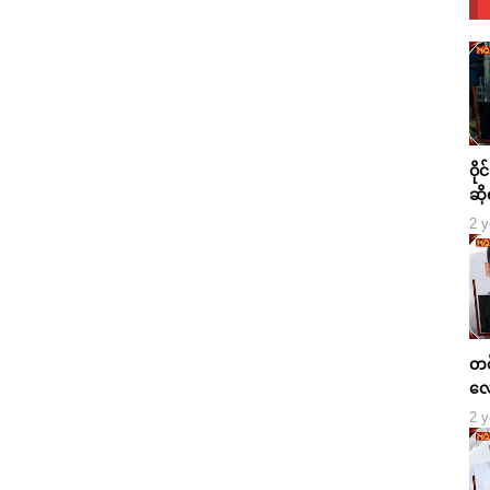
ဝို
ဆို
2 y
တစ်
လေ
2 y