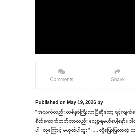
Comments
Share
Published on May 19, 2026 by
” အသက်လည်း တစ်နှစ်ကြီးလာပြီဆိုတော့ ရင့်ကျက်
စိတ်ကောက်တတ်တာလည်း လျှော့ရမယ်ပေါ့နော်။ ဒါလု
ပါ။ လူကြောင့် မဟုတ်ပါဘူး ” ….. လို့ပြောပြလာတဲ့ သ