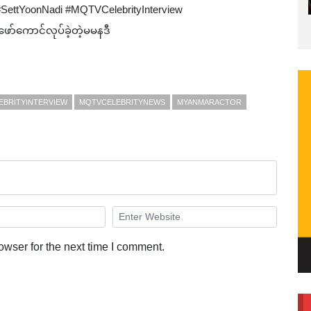
SettYoonNadi #MQTVCelebrityInterview
ာ်ကောင်လုပ်ခဲ့တဲ့မမနဒီ
EBRITYINTERVIEW
MQTVCELEBRITYNEWS
MYANMARACTOR
owser for the next time I comment.