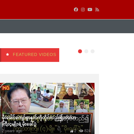
FEATURED VIDEOS
မိုးခေါင်ကျော်စွာနတ်ကိုတိုင်တည်၍ဘာသာ
ကြီး၄မျိုးရဲ့မိုးခေါ်ပွဲ
2 years ago
2
824