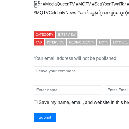
ခြင်း #MediaQueenTV #MQTV #SettYoonTwalTar #
#MQTVCelebrityNews #ဆက်ယွန်းရဲ့အကျင့်တွေကိုဖေ
CATEGORY
INTERVIEW
TAG
INTERVIEW
MEDIAQUEENTV
MQTV
MQTVCEL
Your email address will not be published.
Save my name, email, and website in this br
Submit