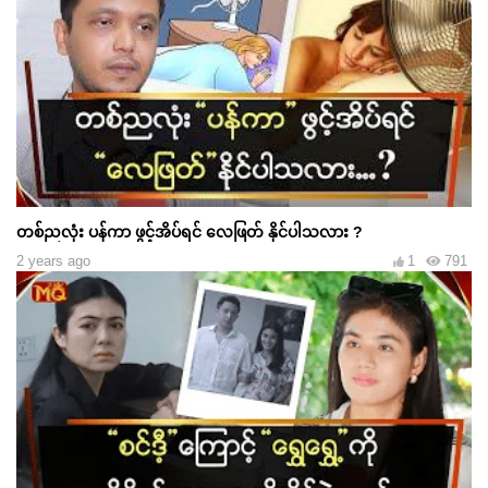
တစ်ညလုံး ပန်ကာ ဖွင့်အိပ်ရင် လေဖြတ် နိုင်ပါသလား ?
2 years ago
1
791