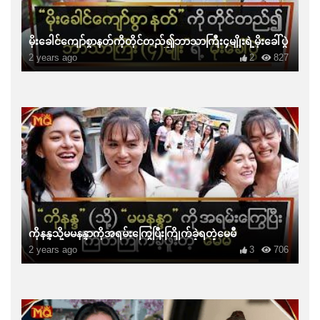
မိုးခေါင်ကျော်စွာနတ်ကိုတိုင်တည်၍ဘာသာကြီး၄မျိုးရဲ့မိုးခေါ်ပွဲ
2 years ago
2
827
ကိုနန္ဒသို့မမနန္ဒာကိုအရမ်းကြွေပြီးကြိုက်ခဲ့ရတဲ့မေမီ
2 years ago
3
706