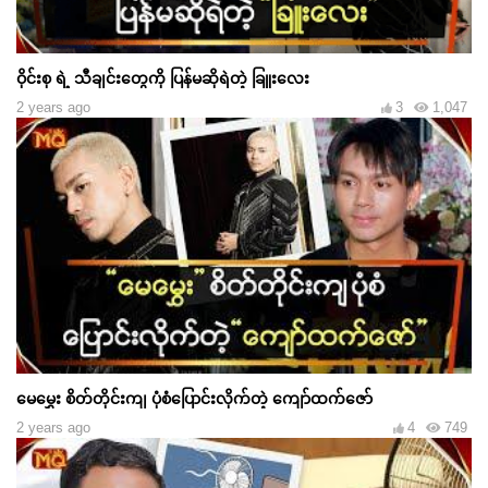
ဝိုင်းစု ရဲ့ သီချင်းတွေကို ပြန်မဆိုရဲတဲ့ ခြူးလေး
2 years ago
3
1,047
မေမွှေး စိတ်တိုင်းကျ ပုံစံပြောင်းလိုက်တဲ့ ကျော်ထက်ဇော်
2 years ago
4
749