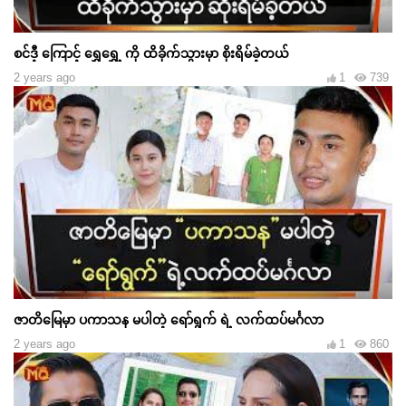
စင်ဒီ့ ကြောင့် ရွှေရွှေ့ ကို ထိခိုက်သွားမှာ စိုးရိမ်ခဲ့တယ်
2 years ago
1
739
ဇာတိမြေမှာ ပကာသန မပါတဲ့ ရော်ရွက် ရဲ့ လက်ထပ်မင်္ဂလာ
2 years ago
1
860