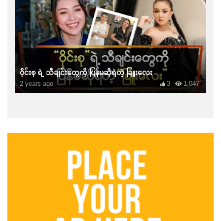
ဝိုင်းစု ရဲ့ သီချင်းတွေကို ပြန်မဆိုရဲတဲ့ ခြူးလေး
2 years ago
3
1,047