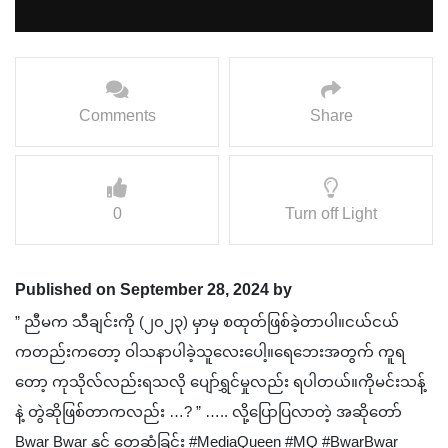
Comments
Share
0
Turn off Light
Published on September 28, 2024 by
” ညီမက သီချင်းကို (၂၀၂၃) မှာမှ စထုတ်ဖြစ်ခဲ့တာပါ။ငယ်ငယ်
ကတည်းကတော့ ဝါသနာပါခဲ့သူလေးပေါ့။ရေဘေးအတွက် ကူရ
တော့ ကုသိုလ်လည်းရသလို ပျော်ရွှင်မှုလည်း ရပါတယ်။ကိုမင်းသန့်
နဲ့ တွဲဆိုဖြစ်တာကလည်း …? ” ….. လို့ပြောပြလာတဲ့ အဆိုတော်
Bwar Bwar နှင့် တွေ့ဆုံခြင်း #MediaQueen #MQ #BwarBwar