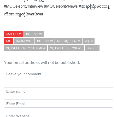
#MQCelebrityInterview #MQCelebrityNews #ဆရာကြီးမင်းသန့်
ကိုအားကျတဲ့BwarBwar
CATEGORY
INTERVIEW
TAG
BWARBWAR
INTERVIEW
MEDIAQUEENTV
MQTV
MQTVCELEBRITYINTERVIEW
MQTVCELEBRITYNEWS
SINGER
Your email address will not be published.