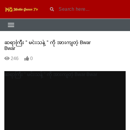
ဆရာကြီး ” မင်းသန့် ” ကို အားကျတဲ့ Bwar
Bwar
246
0
ဆရာကြီး " မင်းသန့် " ကို အားကျတဲ့ Bwar Bwar