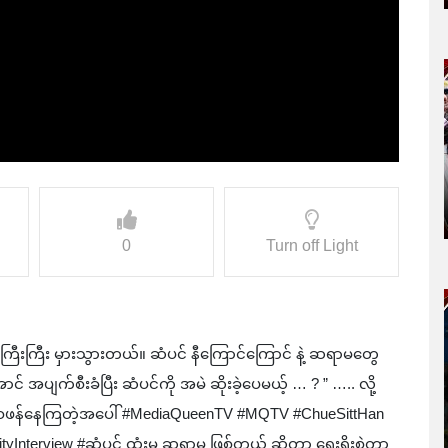
0
Turn off Light
ီးကြီး မှားသွားတယ်။ ဆံပင် နီကြောင်ကြောင် နဲ့ ဆရာမတွေ
ပျက်စီးခံပြီး ဆံပင်ကို အမဲ ဆိုးခဲ့ပေမယ့် … ? ” ….. လို့
ို ဝေဖန်နေကြတဲ့အပေါ် #MediaQueenTV #MQTV #ChueSittHan
nterview #ဆံပင် ထုံးမှ ဆရာမ ဖြစ်တယ် ဆိုတာ ရှေးရိုးစွဲတာ