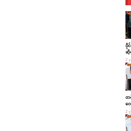
ဝို
ဆို
2 y
တစ်
လေ
2 y