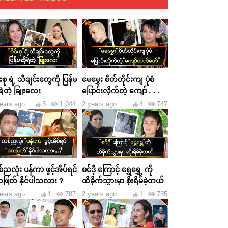
င်းစု ရဲ့ သီချင်းတွေကို ပြန်မ
မေမွှေး စိတ်တိုင်းကျ ပုံစံ
ရဲတဲ့ ခြူးလေး
ပြောင်းလိုက်တဲ့ ကျော်ထက်
ဇော်
ears ago
3
1,044
2 years ago
4
747
ညလုံး ပန်ကာ ဖွင့်အိပ်ရင်
စင်ဒီ့ ကြောင့် ရွှေရွှေ့ ကို
ဖြတ် နိုင်ပါသလား ?
ထိခိုက်သွားမှာ စိုးရိမ်ခဲ့တယ်
ears ago
1
787
2 years ago
1
735