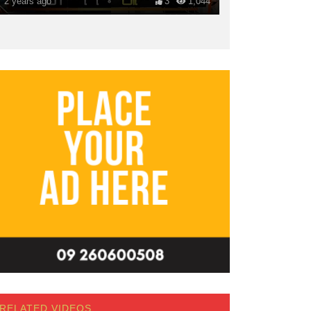
2 years ago
3
1,044
RELATED VIDEOS