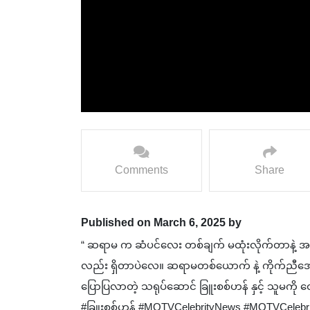
Comments
Share
Published on March 6, 2025 by
“ ဆရာမ က ဆံပင်လေး တစ်ချက် မထုံးလိုက်တာနဲ့ အကြ
လည်း ရှိတာပဲလေ။ ဆရာ‌မတစ်ယောက် နဲ့ ကိုက်ညီအောင် အ
ပြောပြလာတဲ့ သရုပ်ဆောင် ခြူးစစ်ဟန် နှင့် သူမက
#ခြူးစစ်ဟန် #MQTVCelebrityNews #MQTVCelebrityI