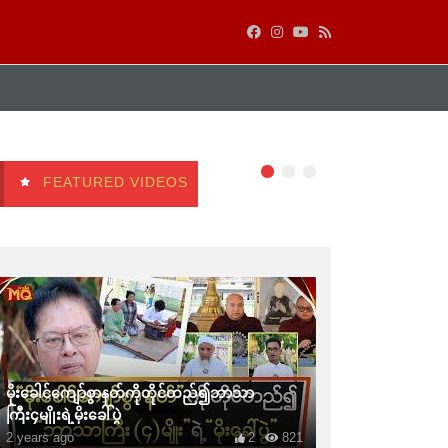
FEATURED VIDEOS
မိုးခေါင်ကျော်စွာနတ်ကိုတိုင်တည်၍ဘာသာ
ကြီး၄မျိုးရဲ့မိုးခေါ်ပွဲ
2 years ago
2
821