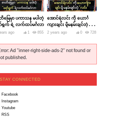
တိမြေမှာ ပကာသန မပါတဲ့
အောင်ရဲလင်း ကို ယောင်္
ာ်ရွက် ရဲ့ လက်ထပ်မင်္ဂလာ
ကျားချင်း မို့မနမ်းချင်တဲ့
လင်း
ears ago
1
855
2 years ago
0
728
rror: Ad "inner-right-side-ads-2" not found or
ot published.
STAY CONNECTED
Facebook
Instagram
Youtube
RSS