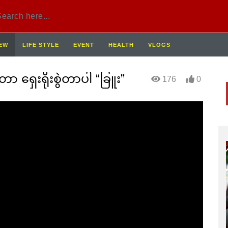
IEW
LIFE STYLE
EVENT
HEALTH
VLOGS
 ရှေးရိုးစွဲတာပါ “ခြူး”
176
0