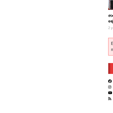
ဇာ
ရေ
2 y
E
n