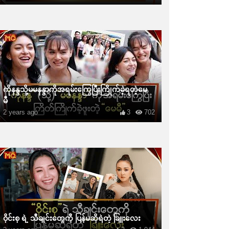
ကိုနန္ဒသို့မမနန္ဒာကိုအရမ်းကြွေပြီးကြိုက်ခဲ့ရတဲ့မေ
မီ
2 years ago
3
702
ဝိုင်းစု ရဲ့ သီချင်းတွေကို ပြန်မဆိုရဲတဲ့ ခြူးလေး