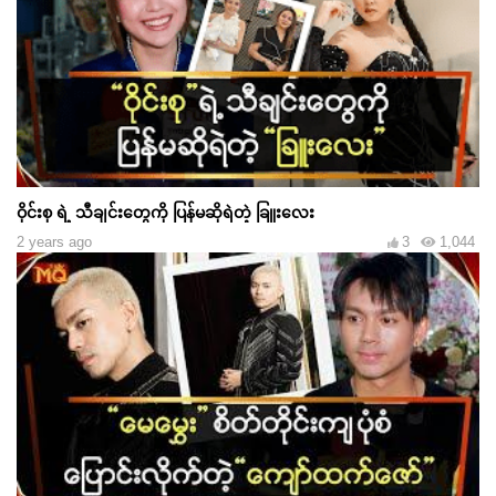
ဝိုင်းစု ရဲ့ သီချင်းတွေကို ပြန်မဆိုရဲတဲ့ ခြူးလေး
2 years ago
3
1,044