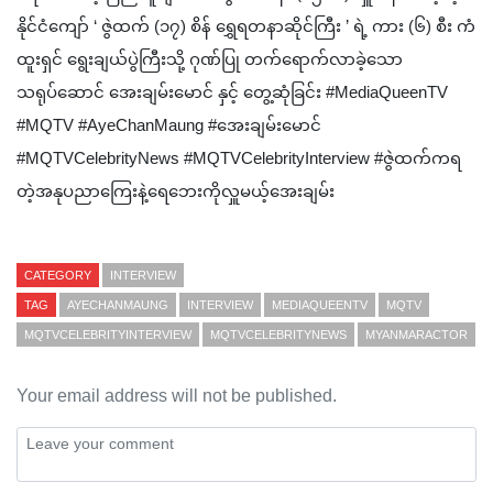
နိုင်ငံကျော် ‘ ဇွဲထက် (၁၇) စိန် ရွှေရတနာဆိုင်ကြီး ’ ရဲ့ ကား (၆) စီး ကံ
ထူးရှင် ရွေးချယ်ပွဲကြီးသို့ ဂုဏ်ပြု တက်ရောက်လာခဲ့သော
သရုပ်ဆောင် အေးချမ်းမောင် နှင့် တွေ့ဆုံခြင်း #MediaQueenTV
#MQTV #AyeChanMaung #အေးချမ်းမောင်
#MQTVCelebrityNews #MQTVCelebrityInterview #ဇွဲထက်ကရ
တဲ့အနုပညာကြေးနဲ့ရေဘေးကိုလှူမယ့်အေးချမ်း
CATEGORY
INTERVIEW
TAG
AYECHANMAUNG
INTERVIEW
MEDIAQUEENTV
MQTV
MQTVCELEBRITYINTERVIEW
MQTVCELEBRITYNEWS
MYANMARACTOR
Your email address will not be published.