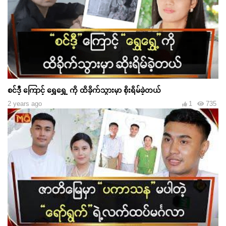
စင်ဒီ့ ကြောင့် ရွှေရွှေ့ ကို ထိခိုက်သွားမှာ စိုးရိမ်ခဲ့တယ်
2 years ago
1
735