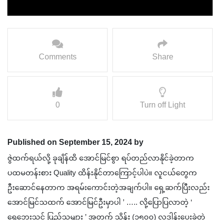
Comments
Share
0
Turn off Light
Published on September 15, 2024 by
ဇွဲထက်ရယ်လို့ ခုချိန်ထိ အောင်မြင်စွာ ရပ်တည်လာနိုင်ခဲ့တာက
ပထမတန်းစား Quality ထိန်းနိုင်တာကြောင့်ပါပဲ။ လူငယ်တွေက
ဦးဆောင်နေတာက အရမ်းကောင်းတဲ့အချက်ပါ။ ရှေ့ဆက်ပြီးလည်း
အောင်မြင်သထက် အောင်မြင်ဦးမှာပါ ’ ….. လို့ပြောပြလာတဲ့ ‘
ရေဘေးသင့် ပြည်သူများ ’ အတွက် သိန်း (၁၅၀၀) လှူဒါန်းပေးခဲ့တဲ့