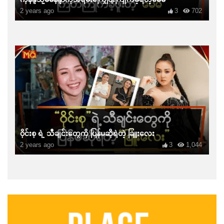
2 years ago
3
702
ဝိုင်းစု ရဲ့ သီချင်းတွေကို ပြန်မဆိုရဲတဲ့ ခြူးလေး
2 years ago
3
1,044