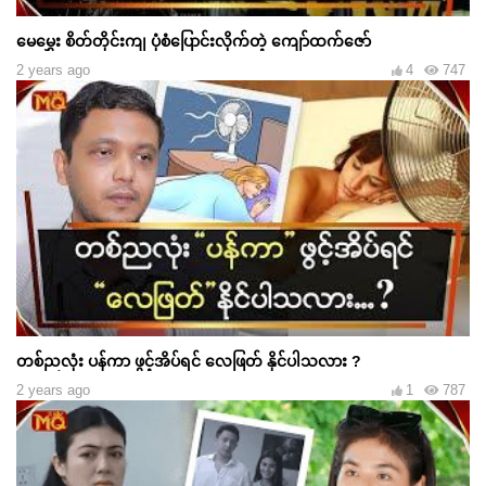
မေမွှေး စိတ်တိုင်းကျ ပုံစံပြောင်းလိုက်တဲ့ ကျော်ထက်ဇော်
2 years ago
4
747
တစ်ညလုံး ပန်ကာ ဖွင့်အိပ်ရင် လေဖြတ် နိုင်ပါသလား ?
2 years ago
1
787