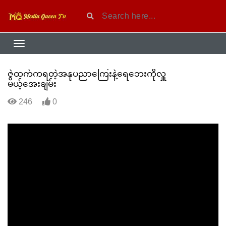
ဇွဲထက်ကရတဲ့အနုပညာကြေးနဲ့ရေဘေးကိုလှူ
မယ့်အေးချမ်း
246
0