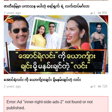
ဇာတိမြေမှာ ပကာသန မပါတဲ့ ရော်ရွက် ရဲ့ လက်ထပ်မင်္ဂလာ
2 years ago
1
855
အောင်ရဲလင်း ကို ယောင်္ကျားချင်း မို့မနမ်းချင်တဲ့ လင်း
2 years ago
0
728
Error: Ad "inner-right-side-ads-2" not found or not
published.