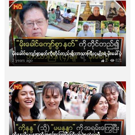
မိုးခေါင်ကျော်စွာနတ်ကိုတိုင်တည်၍ဘာသာကြီး၄မျိုးရဲ့မိုးခေါ်ပွဲ
2 years ago
2
821
ကိုနန္ဒသို့မမနန္ဒာကိုအရမ်းကြွေပြီးကြိုက်ခဲ့ရတဲ့မေမီ