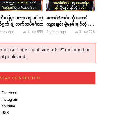
တိမြေမှာ ပကာသန မပါတဲ့
အောင်ရဲလင်း ကို ယောင်္
ာ်ရွက် ရဲ့ လက်ထပ်မင်္ဂလာ
ကျားချင်း မို့မနမ်းချင်တဲ့
လင်း
ears ago
1
856
2 years ago
0
728
rror: Ad "inner-right-side-ads-2" not found or
ot published.
STAY CONNECTED
Facebook
Instagram
Youtube
RSS