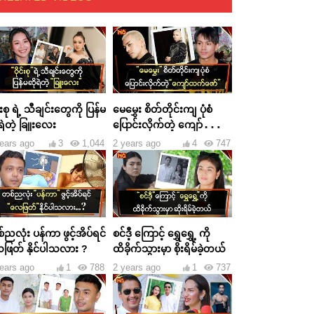
င်းစု ရဲ့ သီချင်းတွေကို ပြန်မ
မေမွှေး စိတ်တိုင်းကျ ပုံစံ
ရဲတဲ့ ခြူးလေး
ပြောင်းလိုက်တဲ့ ကျော်ထက်
ဇော်
ears ago
3
1,044
2 years ago
4
747
ညလုံး ပန်ကာ ဖွင့်အိပ်ရင်
စင်ဒီ့ ကြောင့် ရွှေရွှေ့ ကို
ဖြတ် နိုင်ပါသလား ?
ထိခိုက်သွားမှာ စိုးရိမ်ခဲ့တယ်
ears ago
1
788
2 years ago
1
737