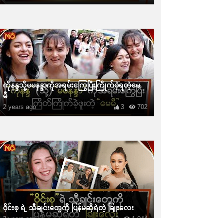
ကိုနန္ဒသို့မမနန္ဒာကိုအရမ်းကြွေပြီးကြိုက်ခဲ့ရတဲ့မေ
မီ
2 years ago
3
702
ဝိုင်းစု ရဲ့ သီချင်းတွေကို ပြန်မဆိုရဲတဲ့ ခြူးလေး