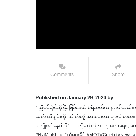
Comments
Share
Published on January 29, 2026 by
” ညီမင်းခိုင်ဆိုပြီး ဖြစ်နေတဲ့ ပရိသတ်က ရှားပါတယ်
ထက် သီချင်းကို ကြိုက်လို့ အားပေးတာ များပါတယ်။ က
ရကျိုးနပ်နေပါပြီ” ….. လို့ပြောပြလာတဲ့ တေးရေး , တေ
#NyiMinKhine #ညီမင်းခိုင် ‎#MQTVCelebrityNews ‎