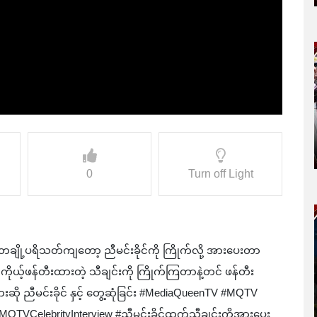
0
Turn off Light
။ တချို့ပရိသတ်ကျတော့ ညီမင်းခိုင်ကို ကြိုက်လို့ အားပေးတာ
ိုယ့်ဖန်တီးထားတဲ့ သီချင်းကို ကြိုက်ကြတာနဲ့တင် ဖန်တီး
းဆို ညီမင်းခိုင် နှင့် တွေ့ဆုံခြင်း #MediaQueenTV #MQTV
#MQTVCelebrityInterview #ညီမင်းခိုင်ထက်သီချင်းကိုအားပေး