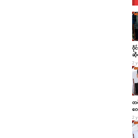
ဝို
ဆို
2 y
တစ်
လေ
2 y