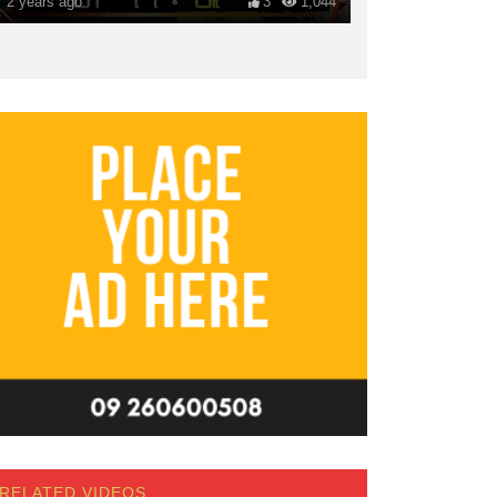
2 years ago
3
1,044
RELATED VIDEOS