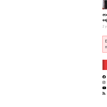
ဇာ
ရေ
2 y
E
n