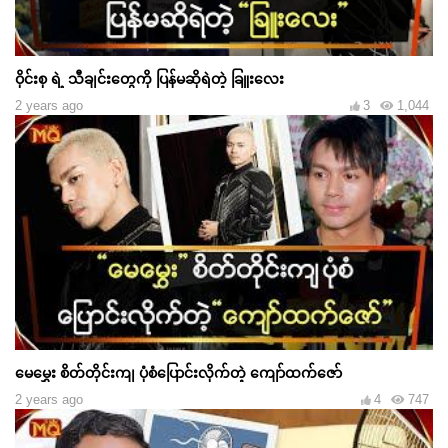
ဝိုင်းစု ရဲ့ သီချင်းတွေကို ပြန်မဆိုရဲတဲ့ ခြူးလေး
2 years ago
3
1,044
မေမွှေး စိတ်တိုင်းကျ ပုံစံပြောင်းလိုက်တဲ့ ကျော်ထက်ဇော်
2 years ago
4
747