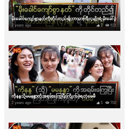
မိုးခေါင်ကျော်စွာနတ်ကိုတိုင်တည်၍ဘာသာကြီး၄မျိုးရဲ့မိုးခေါ်ပွဲ
2 years ago
2
821
ကိုနန္ဒသို့မမနန္ဒာကိုအရမ်းကြွေပြီးကြိုက်ခဲ့ရတဲ့မေမီ
2 years ago
3
702