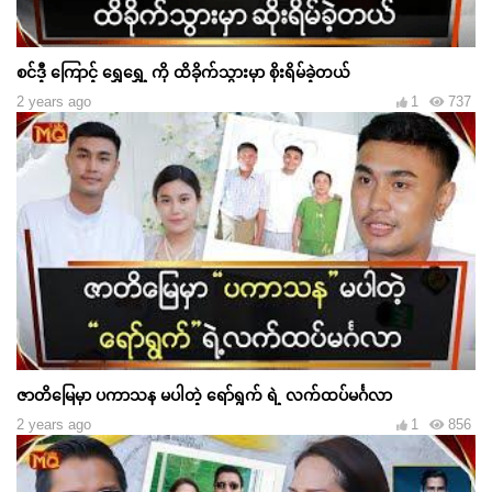
စင်ဒီ့ ကြောင့် ရွှေရွှေ့ ကို ထိခိုက်သွားမှာ စိုးရိမ်ခဲ့တယ်
2 years ago
1
737
ဇာတိမြေမှာ ပကာသန မပါတဲ့ ရော်ရွက် ရဲ့ လက်ထပ်မင်္ဂလာ
2 years ago
1
856