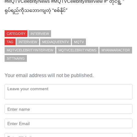
#MQTVCelebrityNews #MQTVCelebrityInterview #“ တိုင်ရွ့ ”
ရုပ်ရည်ကိုသဘောကျတဲ့ “စစ်နိုင်”
CATEGORY
INTERVIEW
TAG
INTERVIEW
MEDIAQUEENTV
MQTV
MQTVCELEBRITYINTERVIEW
MQTVCELEBRITYNEWS
MYANMARACTOR
SITTNAING
Your email address will not be published.