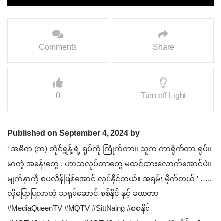
Comments
Share
0
Turn off Light
Published on September 4, 2024 by
‘ အဓိက (က) တိုင်ရွန့် ရဲ့ ရုပ်ကို ကြိုက်တာ။ သူက ကာရိုက်တာ ရုပ်။
မာတဲ့ အခန်းတွေ , ဟာသလုပ်တာတွေ မထင်ထားလောက်အောင်ပဲ။
မျက်နှာကို စပလိန်ဖြစ်အောင် လုပ်နိုင်တယ်။ အရမ်း မိုက်တယ် ’ …..
လိုပြောပြလာတဲ့ သရုပ်ဆောင် စစ်နိုင် နှင့် ခဏတာ
#MediaQueenTV #MQTV #SittNaing #စစနိုင်