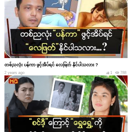
တစ်ညလုံး ပန်ကာ ဖွင့်အိပ်ရင် လေဖြတ် နိုင်ပါသလား ?
2 years ago
1
788