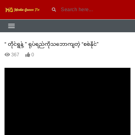
“ တိုင်ရွန့် ” ရုပ်ရည်ကိုသဘောကျတဲ့ “စစ်နိုင်”
367
0