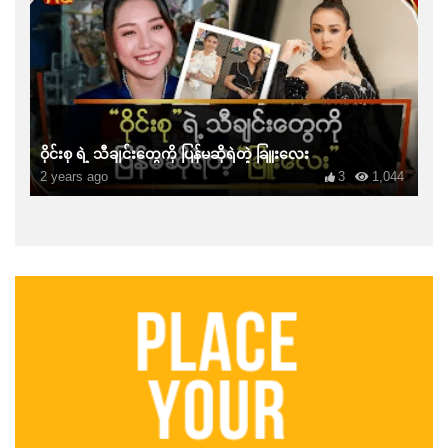
ဝိုင်းစု ရဲ့ သီချင်းတွေကို ပြန်မဆိုရဲတဲ့ ခြူးလေး
2 years ago
3
1,044