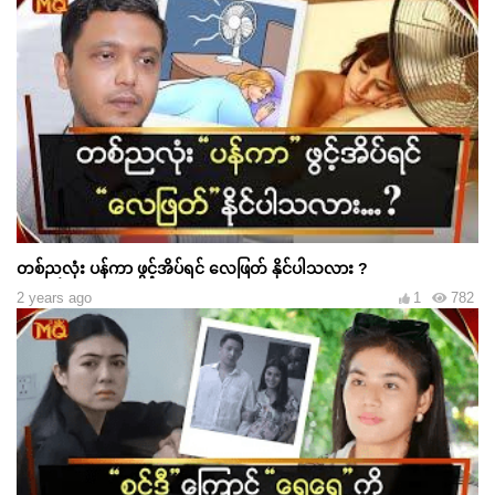
တစ်ညလုံး ပန်ကာ ဖွင့်အိပ်ရင် လေဖြတ် နိုင်ပါသလား ?
2 years ago
1
782