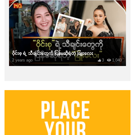
ဝိုင်းစု ရဲ့ သီချင်းတွေကို ပြန်မဆိုရဲတဲ့ ခြူးလေး
2 years ago
3
1,040