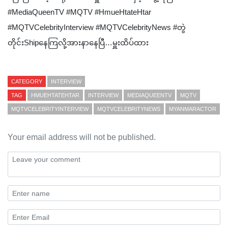
#MediaQueenTV #MQTV #HmueHtateHtar
#MQTVCelebrityInterview #MQTVCelebrityNews #တွဲ
တိုင်းShipနေကြလို့အားနာနေပြီ…မှူးထိပ်ထား
CATEGORY
INTERVIEW
TAG
HMUEHTATEHTAR
INTERVIEW
MEDIAQUEENTV
MQTV
MQTVCELEBRITYINTERVIEW
MQTVCELEBRITYNEWS
MYANMARACTOR
Your email address will not be published.