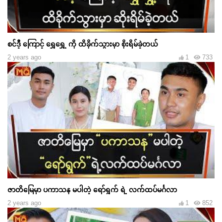
စင်ဒီ့ ကြောင့် ရွှေရွှေ့ ကို ထိခိုက်သွားမှာ စိုးရိမ်ခဲ့တယ်
2 years ago
1
733
ဇာတိမြေမှာ ပကာသန မပါတဲ့ ရော်ရွက် ရဲ့ လက်ထပ်မင်္ဂလာ
2 years ago
1
852