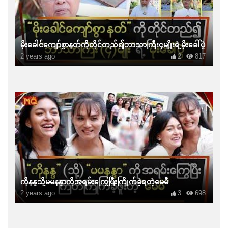
မိုးခေါင်ကျော်စွာနတ်ကိုတိုင်တည်၍ဘာသာကြီး၄မျိုးရဲ့မိုးခေါ်ပွဲ
2 years ago
2
817
ကိုနန္ဒသို့မမနန္ဒာကိုအရမ်းကြွေပြီးကြိုက်ခဲ့ရတဲ့မေမီ
2 years ago
3
698