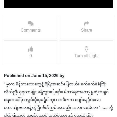
Comments
Share
0
Turn off Light
Published on June 15, 2026 by
” မှူးက မိန်းကလေးတွေနဲ့ ပိုပြီးအဆင်ပြေတယ်။ ခက်ခက်ခဲခဲကြီး
လိုက်ညှိယူရတာမျိုး မရှိဘူးပေါ့နော်။ မိသားစုကတော့ မှူးရဲ့အချစ်
ရေးအပေါ်မှာ လွှမ်းမိုးမှုမရှိပါဘူး။ အဓိကက ပျော်နေဖို့ပဲလေ။
ယောက်ျားလေးနဲ့တွဲပြီး စိတ်ညစ်နေလည်း အလကားပဲလေ ” ….. လို့
ပြောပြလာတဲ့ သရုပ်ဆောင် မှူးထိပ်ထား နှင့် တွေ့ဆုံခြင်း