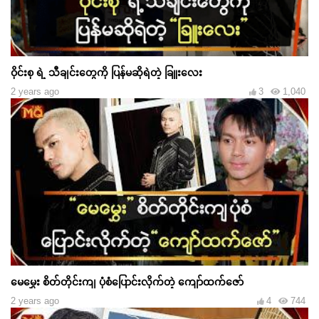
ဝိုင်းစု ရဲ့ သီချင်းတွေကို ပြန်မဆိုရဲတဲ့ ခြူးလေး
2 years ago
3
1,040
မေမွှေး စိတ်တိုင်းကျ ပုံစံပြောင်းလိုက်တဲ့ ကျော်ထက်ဇော်
2 years ago
4
744