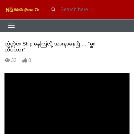
တွဲတိုင်း Ship နေကြလို့ အားနာနေပြီ … “မှူး
ထိပ်ထား”
32
0