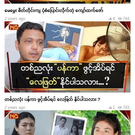
မေမွှေး စိတ်တိုင်းကျ ပုံစံပြောင်းလိုက်တဲ့ ကျော်ထက်ဇော်
2 years ago
4
744
တစ်ညလုံး ပန်ကာ ဖွင့်အိပ်ရင် လေဖြတ် နိုင်ပါသလား ?
2 years ago
1
783