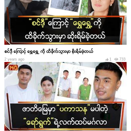
စင်ဒီ့ ကြောင့် ရွှေရွှေ့ ကို ထိခိုက်သွားမှာ စိုးရိမ်ခဲ့တယ်
2 years ago
1
733