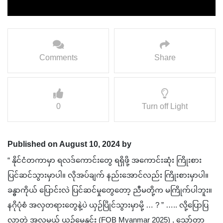
Comments
Share
0
Turn off Light
Published on August 10, 2024 by
“ နိုင်ငံတကာမှာ ရလဒ်ကောင်းတွေ ရရှိဖို့ အကောင်းဆုံး ကြိုးစား
ပြင်ဆင်သွားမှာပါ။ လိုအပ်ချက် နည်းအောင်လည်း ကြိုးစားမှာပါ။
ခန္ဓာကိုယ် ပြောင်းလဲ ပြင်ဆင်မှုတွေတော့ ညီမတို့က မကြိုက်ပါဘူး။
နဂိုပုံစံ အလှတရားတွေနဲ့ပဲ ယှဉ်ပြိုင်သွားမှာမို့ … ? ” ….. လို့ပြောပြ
လာတဲ့ အလှမယ် ယဉ်မေနှင်း (FOB Myanmar 2025) , သော်တာ