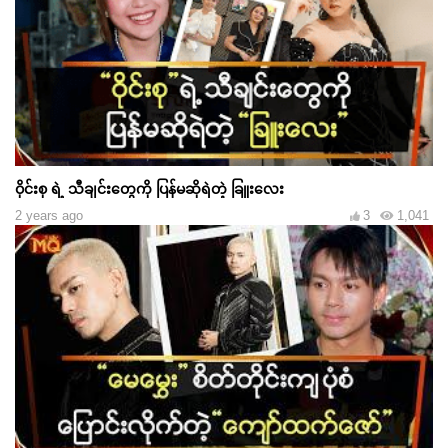
ဝိုင်းစု ရဲ့ သီချင်းတွေကို ပြန်မဆိုရဲတဲ့ ခြူးလေး
2 years ago
3
1,041