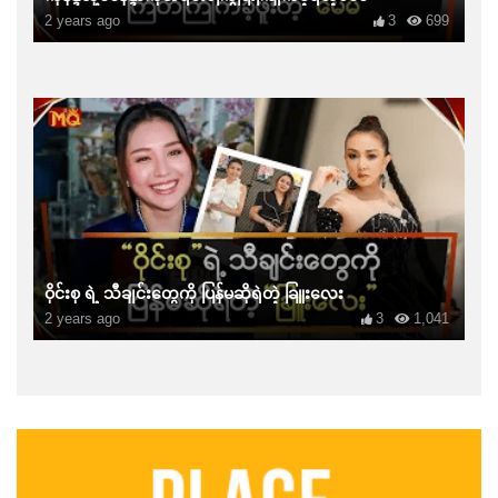
2 years ago
3
699
ဝိုင်းစု ရဲ့ သီချင်းတွေကို ပြန်မဆိုရဲတဲ့ ခြူးလေး
2 years ago
3
1,041