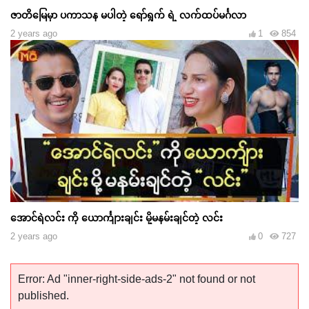
ဇာတိမြေမှာ ပကာသန မပါတဲ့ ရော်ရွက် ရဲ့ လက်ထပ်မင်္ဂလာ
2 years ago
1
854
အောင်ရဲလင်း ကို ယောင်္ကျားချင်း မို့မနမ်းချင်တဲ့ လင်း
2 years ago
0
727
Error: Ad "inner-right-side-ads-2" not found or not
published.