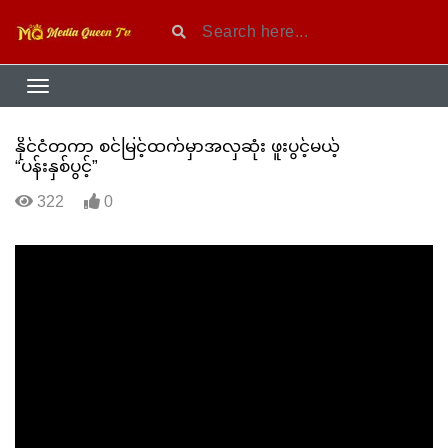
နိုင်ငံတကာ စင်မြင့်ထက်မှာအလှဆုံး ဖူးပွင့်မယ့်
“ပန်းနှစ်ပွင့်”
322
0