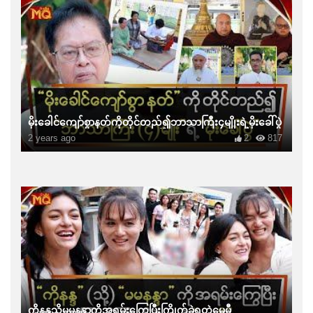
မိုးခေါင်ကျော်စွာနတ်ကိုတိုင်တည်၍ဘာသာကြီး၄မျိုးရဲ့မိုးခေါ်ပွဲ
2 years ago
2
817
ကိုနန္ဒသို့မမနန္ဒာကိုအရမ်းကြွေပြီးကြိုက်ခဲ့ရတဲ့မေမီ