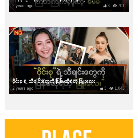
2 years ago
3
701
ဝိုင်းစု ရဲ့ သီချင်းတွေကို ပြန်မဆိုရဲတဲ့ ခြူးလေး
2 years ago
3
1,043