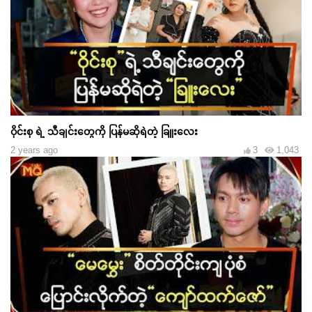
ဝိုင်းစု ရဲ့ သီချင်းတွေကို ပြန်မဆိုရဲတဲ့ ခြူးလေး
2 years ago
3
1,043