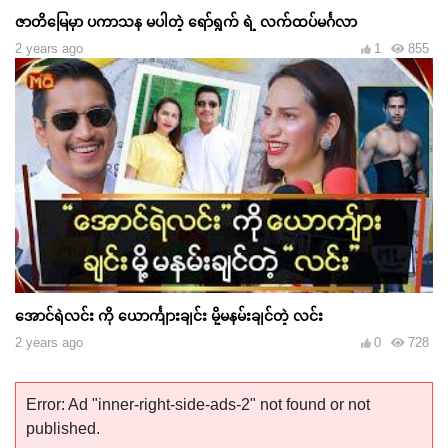
ဇာတိမြေမှာ ပကာသန မပါတဲ့ ရော်ရွက် ရဲ့ လက်ထပ်မင်္ဂလာ
2 years ago
1
855
အောင်ရဲလင်း ကို ယောင်္ကျားချင်း မို့မနမ်းချင်တဲ့ လင်း
2 years ago
0
728
Error: Ad "inner-right-side-ads-2" not found or not
published.