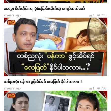
မေမွှေး စိတ်တိုင်းကျ ပုံစံပြောင်းလိုက်တဲ့ ကျော်ထက်ဇော်
2 years ago
4
746
တစ်ညလုံး ပန်ကာ ဖွင့်အိပ်ရင် လေဖြတ် နိုင်ပါသလား ?
2 years ago
1
786