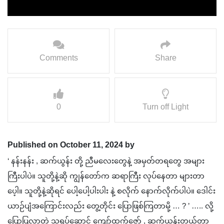
Comments
Share
0
Turn off Light
Published on October 11, 2024 by
‘ နန်းနန်း , ဆက်ယွန်း တို့ ညီမလေးတွေနဲ့ အမှတ်တရတွေ အများ
ကြီးပါပဲ။ သူတို့နဲ့ဆို ကျွန်တော်က ဆရာကြီး လုပ်နေတာ များတာ
ပေ့ါ။ သူတို့နဲ့ဆိုရင် ပေါ့ပေါ့ပါးပါး နဲ့ စလိုက် နောက်လိုက်ပါပဲ။ ဒေါင်း
ယာဉ်ပျံအကြောင်းလည်း တွေ့တိုင်း ‌ပြောဖြစ်ကြ‌တာမို့ … ? ’ ….. လို့
ပြောပြလာတဲ့ သရုပ်ဆောင် ကျော်ထက်ဇော် , ဆက်ယွန်းတွယ်တာ