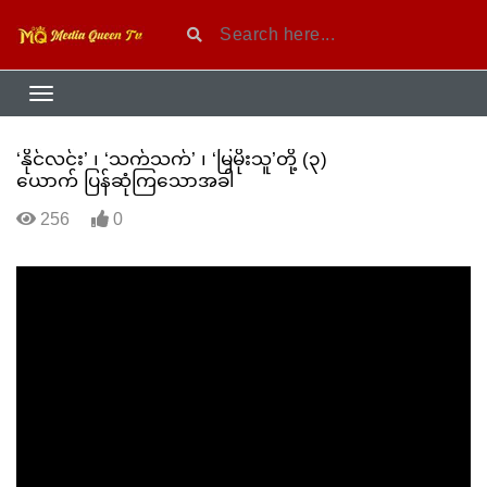
‘နိုင်လင်း’ ၊ ‘သက်သက်’ ၊ ‘မြမိုးသူ’တို့ (၃)
ယောက် ပြန်ဆုံကြသောအခါ
256
0