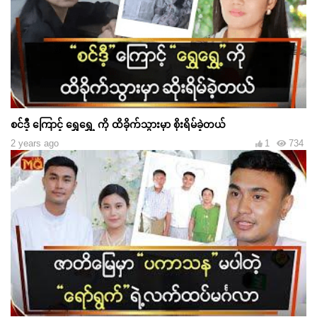
စင်ဒီ့ ကြောင့် ရွှေရွှေ့ ကို ထိခိုက်သွားမှာ စိုးရိမ်ခဲ့တယ်
2 years ago
1
734