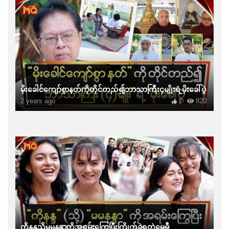
မိုးခေါင်ကျော်စွာနတ်ကိုတိုင်တည်၍ဘာသာကြီး၄မျိုးရဲ့မိုးခေါ်ပွဲ
2 years ago
2
820
ကိုနန္ဒသို့မမနန္ဒာကိုအရမ်းကြွေပြီးကြိုက်ခဲ့ရတဲ့မေမီ