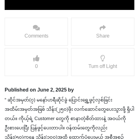
Comments
Share
0
Turn off Light
Published on June 2, 2025 by
“ ဆိုင်အမှတ်(၇) မနော်ဟရီဆိုင်ခွဲ ပြောင်းရွှေ့ဖွင့်လှစ်ခြင်း
အထိမ်းအမှတ်အဖြစ် သိန်း(၂၅၀)ဖိုး လက်ဆောင်တွေပေးသွားဖို့ ရှိပါ
တယ်။ ကိုယ့်ရဲ့ Customer တွေကို စာနာတဲ့စိတ်ထားနဲ့ အဝယ်ကို
ဦးစားပေးပြီး ပြန်ဖွင့်ပေးတာပါ။ ဝန်ထမ်းတွေကိုလည်း
သိန်း(၅၀)ကနေ သိန်း(၁၀၀)အထိ ထောက်ပံ့ပေးမယ့် အစီအစဉ်