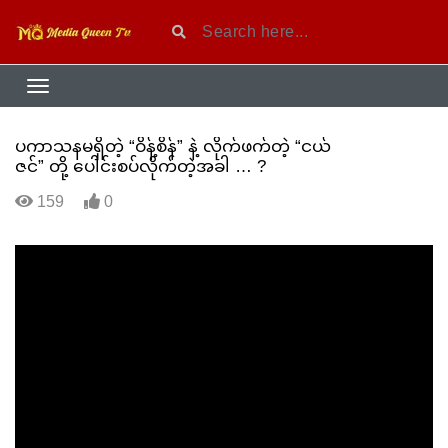
ပကာသနမရှိတဲ့ “ဝိန့်စိန်” နဲ့ လိုက်ဖက်တဲ့ “ငယ်
ဇင်” တို့ ပေါင်းစပ်လိုက်တဲ့အခါ … ?
159
0