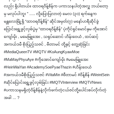
လည်း ရှိပါတယ်။ ထာဝရဝိန့်စိန်က ပကာသနပါတဲ့အလှူ ဘယ်တော့
မှ မလုပ်ပါဘူး ” ….. လို့ပြောပြလာတဲ့ မေလ (၃၁) ရက်နေ့က
မန္တလေးမြို့ရှိ “ထာဝရဝိန့်စိန်” ဆိုင်အမှတ်(၇) မနော်ဟရီဆိုင်ခွဲ
ပြောင်းရွှေ့ဖွင့်လှစ်ပွဲမှ “ထာဝရဝိန့်စိန်” ပဲ့ကိုင်ရှင်မောင်နှမ ကိုအောင်
ကျော်မိုး , မမေဖြူအေး , သရုပ်ဆောင် ဟိန်းဝေယံ , ထပ်ဆင့်
အကယ်ဒမီ စိုးပြည့်သဇင် , ဗီတာမင် တို့နှင့် တွေ့ဆုံခြင်း
#MediaQueenTV #MQTV #KoAungKyawMoe
#MaMayPhyuAye #ကိုအောင်ကျော်မိုး #မမေဖြူအေး
#HeinWaiYan #AcademySoePyaeThazin #ဟိန်းဝေယံ
#အကယ်ဒမီစိုးပြည့်သဇင် #VitaMin #ဗီတာမင် #ဝိန့်စိန် #WeintSein
#ဆိုင်ပြောင်းရွှေ့ဖွင့်လှစ်ခြင်း #MQTVInterview #MQTVNews
#ပကာသနမရှိတဲ့ဝိန့်စိန်နဲ့လိုက်ဖက်တဲ့ငယ်ဇင်တို့ပေါင်းစပ်လိုက်တဲ့
အခါ … ?