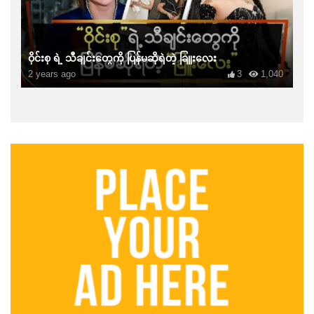
ဝိုင်းစု ရဲ့ သီချင်းတွေကို ပြန်မဆိုရဲတဲ့ ခြူးလေး
2 years ago
3
1,040