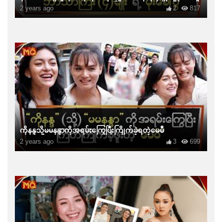
2 years ago
2
817
ကိုနန္ဒသို့မမနန္ဒာကိုအရမ်းကြွေပြီးကြိုက်ခဲ့ရတဲ့မေမီ
2 years ago
3
699