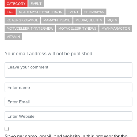
CATEGORY
EVENT
TAG
ACADEMYSOEPYAETHAZIN
EVENT
HEINWAIYAN
KOAUNGKYAWMOE
MAMAYPHYUAYE
MEDIAQUEENTV
MQTV
MQTVCELEBRITYINTERVIEW
MQTVCELEBRITYNEWS
MYANMARACTOR
VITAMIN
Your email address will not be published.
Save my name, email, and website in this browser for the