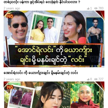
တစ်ညလုံး ပန်ကာ ဖွင့်အိပ်ရင် လေဖြတ် နိုင်ပါသလား ?
2 years ago
1
783
အောင်ရဲလင်း ကို ယောင်္ကျားချင်း မို့မနမ်းချင်တဲ့ လင်း
2 years ago
0
727