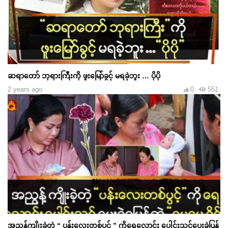
ဆရာတော် ဘုရားကြီးကို ဖူးမြော်ခွင့် မရခဲ့ဘူး … ပိုပို
2 years ago
0
551
အညွန့်ကျိုးခဲ့တဲ့ “ ပန်းလေးတစ်ပွင့် ” ကိုရေလောင်း ပေါင်းသင်ပေးခဲ့ပြန်