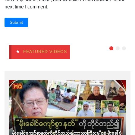
next time I comment.
Submit
FEATURED VIDEOS
မိုးခေါင်ကျော်စွာနတ်ကိုတိုင်တည်၍ဘာသာကြီး၄မျိုးရဲ့မိုးခေါ်ပွဲ