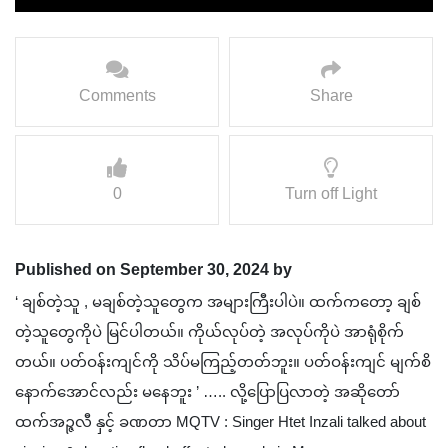
Comments
Share
0
Turn off Light
Published on September 30, 2024 by
‘ ချစ်တဲ့သူ , မချစ်တဲ့သူတွေက အများကြီးပါပဲ။ ထက်ကတော့ ချစ်
တဲ့သူတွေကိုပဲ မြင်ပါတယ်။ ကိုယ်လုပ်တဲ့ အလုပ်ကိုပဲ အာရုံစိုက်
တယ်။ ပတ်ဝန်းကျင်ကို သိပ်မကြည့်တတ်ဘူး။ ပတ်ဝန်းကျင် မျက်စိ
နောက်အောင်လည်း မနေဘူး ’ ….. လို့ပြောပြလာတဲ့ အဆိုတော်
ထက်အဉ္ဇလီ နှင့် ခဏတာ MQTV : Singer Htet Inzali talked about