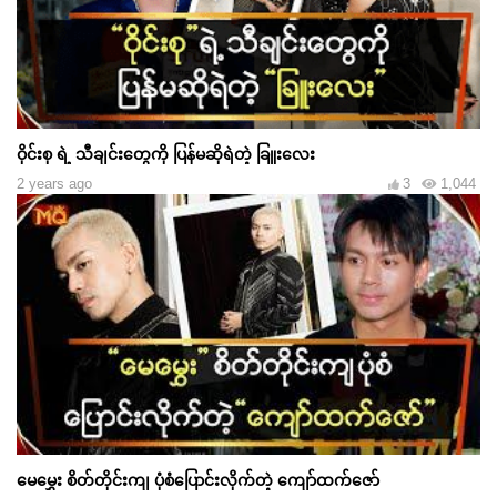
ဝိုင်းစု ရဲ့ သီချင်းတွေကို ပြန်မဆိုရဲတဲ့ ခြူးလေး
2 years ago
3
1,044
မေမွှေး စိတ်တိုင်းကျ ပုံစံပြောင်းလိုက်တဲ့ ကျော်ထက်ဇော်