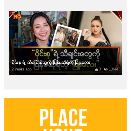
ဝိုင်းစု ရဲ့ သီချင်းတွေကို ပြန်မဆိုရဲတဲ့ ခြူးလေး
2 years ago
3
1,044