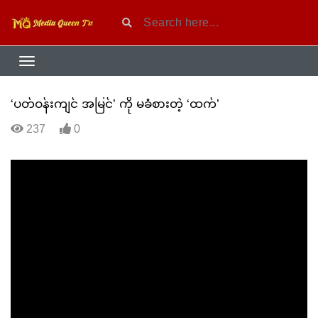
‘ပတ်ဝန်းကျင် အမြင်’ ကို မခံစားတဲ့ ‘ထက်’
237
0