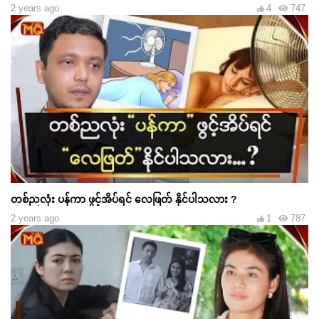
2 years ago
4
747
တစ်ညလုံး ပန်ကာ ဖွင့်အိပ်ရင် လေဖြတ် နိုင်ပါသလား ?
2 years ago
1
787