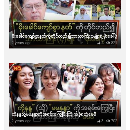
မိုးခေါင်ကျော်စွာနတ်ကိုတိုင်တည်၍ဘာသာကြီး၄မျိုးရဲ့မိုးခေါ်ပွဲ
2 years ago
2
821
ကိုနန္ဒသို့မမနန္ဒာကိုအရမ်းကြွေပြီးကြိုက်ခဲ့ရတဲ့မေမီ
2 years ago
3
702