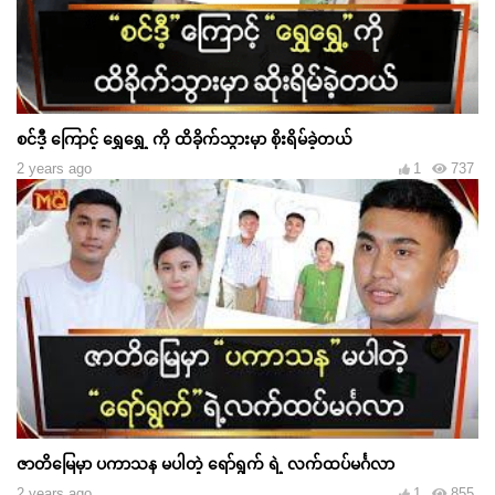
စင်ဒီ့ ကြောင့် ရွှေရွှေ့ ကို ထိခိုက်သွားမှာ စိုးရိမ်ခဲ့တယ်
2 years ago
1
737
ဇာတိမြေမှာ ပကာသန မပါတဲ့ ရော်ရွက် ရဲ့ လက်ထပ်မင်္ဂလာ
2 years ago
1
855