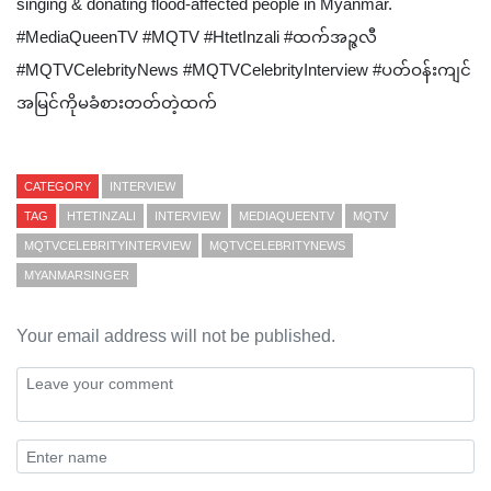
singing & donating flood-affected people in Myanmar.
#MediaQueenTV #MQTV #HtetInzali #ထက်အဉ္ဇလီ
#MQTVCelebrityNews #MQTVCelebrityInterview #ပတ်ဝန်းကျင်
အမြင်ကိုမခံစားတတ်တဲ့ထက်
CATEGORY
INTERVIEW
TAG
HTETINZALI
INTERVIEW
MEDIAQUEENTV
MQTV
MQTVCELEBRITYINTERVIEW
MQTVCELEBRITYNEWS
MYANMARSINGER
Your email address will not be published.