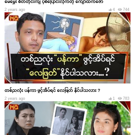
မေမွှေး စိတ်တိုင်းကျ ပုံစံပြောင်းလိုက်တဲ့ ကျော်ထက်ဇော်
2 years ago
4
744
တစ်ညလုံး ပန်ကာ ဖွင့်အိပ်ရင် လေဖြတ် နိုင်ပါသလား ?
2 years ago
1
783