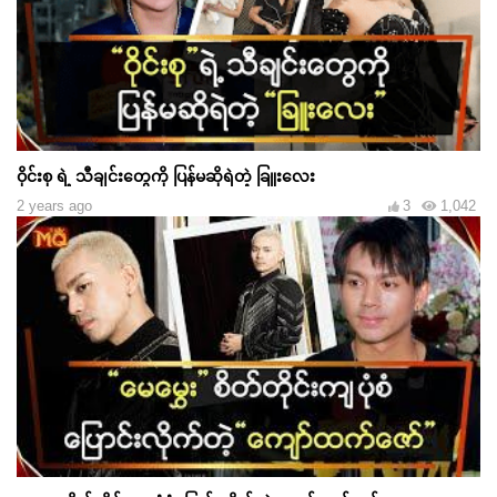
ဝိုင်းစု ရဲ့ သီချင်းတွေကို ပြန်မဆိုရဲတဲ့ ခြူးလေး
2 years ago
3
1,042