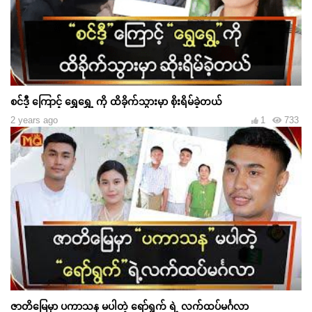
စင်ဒီ့ ကြောင့် ရွှေရွှေ့ ကို ထိခိုက်သွားမှာ စိုးရိမ်ခဲ့တယ်
2 years ago
1
733
ဇာတိမြေမှာ ပကာသန မပါတဲ့ ရော်ရွက် ရဲ့ လက်ထပ်မင်္ဂလာ