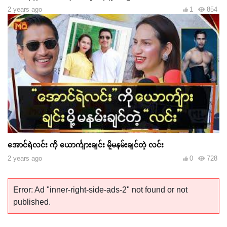
2 years ago
1
854
အောင်ရဲလင်း ကို ယောင်္ကျားချင်း မို့မနမ်းချင်တဲ့ လင်း
2 years ago
0
728
Error: Ad "inner-right-side-ads-2" not found or not
published.