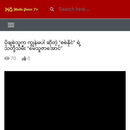
ပိုချစ်သူက ကျွန်မပါ ဆိုတဲ့ “စစ်နိုင်” ရဲ့
သတို့သမီး “မေသူဇာအောင်”
70
0