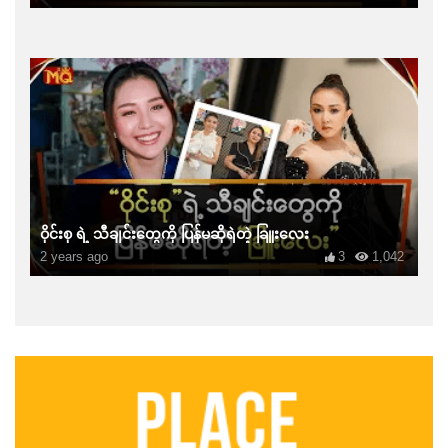
ဝိုင်းစု ရဲ့ သီချင်းတွေကို ပြန်မဆိုရဲတဲ့ ခြူးလေး
2 years ago
3
1,042