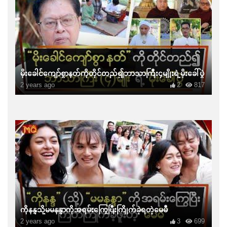
မိုးခေါင်ကျော်စွာနတ်ကိုတိုင်တည်၍ဘာသာကြီး၄မျိုးရဲ့မိုးခေါ်ပွဲ
2 years ago
2
817
ကိုနန္ဒသို့မမနန္ဒာကိုအရမ်းကြွေပြီးကြိုက်ခဲ့ရတဲ့မေမီ
2 years ago
3
699