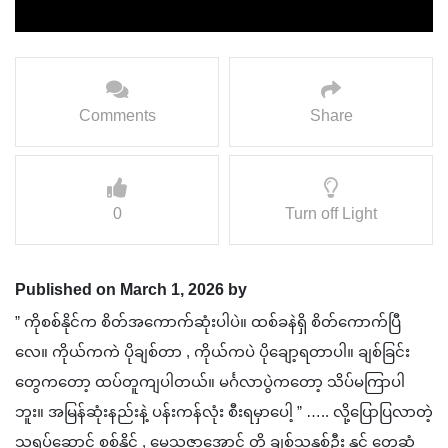
Comments
Share
0
Turn off Light
Published on March 1, 2026 by
” ကိုစစ်နိုင်က စိတ်အကောက်ဆုံးပါပဲ။ ထစ်ခနဲရှိ စိတ်ကောက်ပြီ
လေ။ ကိုယ်ကကဲ ‌‌‌‌‌‌‌‌‌‌‌‌‌‌‌‌ပိုချစ်တာ , ကိုယ်ကပဲ ပိုချော့ရတာပါ။ ချစ်ခြင်း
တွေကတော့ ထပ်တူကျပါတယ်။ မင်္ဂလာပွဲကတော့ သိပ်မကြာပါ
ဘူး။ အမြန်ဆုံးနည်းနဲ့ ပန်းကန်လုံး စီးရမှာပေါ့ ” ….. လို့ပြောပြလာတဲ့
သရုပ်ဆောင် စစ်နိုင် , မေသူဇာအောင် တို့ ချစ်သူနှစ်ဦး နှင့် တွေ့ဆုံ