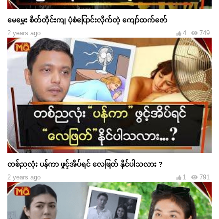
မေမွှေး စိတ်တိုင်းကျ ပုံစံပြောင်းလိုက်တဲ့ ကျော်ထက်ဇော်
2 years ago
4
749
တစ်ညလုံး ပန်ကာ ဖွင့်အိပ်ရင် လေဖြတ် နိုင်ပါသလား ?
2 years ago
1
791