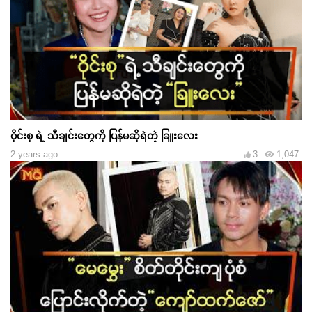
ဝိုင်းစု ရဲ့ သီချင်းတွေကို ပြန်မဆိုရဲတဲ့ ခြူးလေး
2 years ago
3
1,047