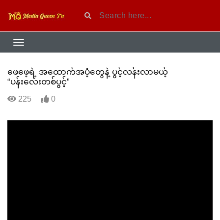
ဖေဖေ့ရဲ့ အထောက်အပံ့တွေနဲ့ ပွင့်လန်းလာမယ့်
“ပန်းလေးတစ်ပွင့်”
225
0