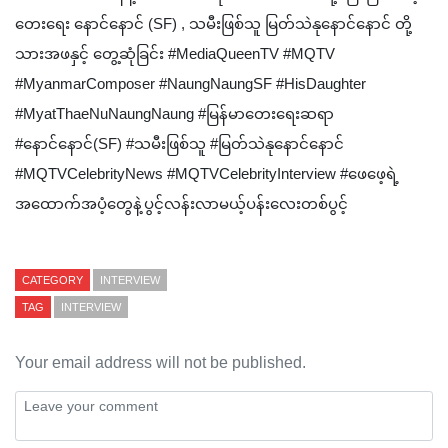
တေးရေး နောင်နောင် (SF) , သမီးဖြစ်သူ မြတ်သဲနုနောင်နောင် တို့
သားအဖနှင့် တွေ့ဆုံခြင်း #MediaQueenTV #MQTV
#MyanmarComposer #NaungNaungSF #HisDaughter
#MyatThaeNuNaungNaung #မြန်မာတေးရေးဆရာ
#နောင်နောင်(SF) #သမီးဖြစ်သူ #မြတ်သဲနုနောင်နောင်
#MQTVCelebrityNews #MQTVCelebrityInterview #ဖေဖေ့ရဲ့
အထောက်အပံ့တွေနဲ့ပွင့်လန်းလာမယ့်ပန်းလေးတစ်ပွင့်
CATEGORY
INTERVIEW
TAG
INTERVIEW
Your email address will not be published.