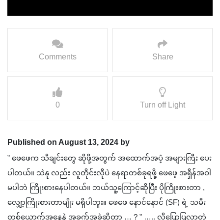
Comments
Share
0
Turn off Light
Published on August 13, 2024 by
” ဖေဖေက သီချင်းတွေ ဆိုဖို့အတွက် အထောက်အပံ့ အများကြီး ပေး
ပါတယ်။ သဲနု လည်း လူတိုင်းလိုပဲ နေရာတစ်ခုရဖို့ ဖေဖေ့ အရှိန်အဝါ
မပါဘဲ ကြိုးစားနေပါတယ်။ ဘယ်သူ့ကြောင့်ဆိုပြီး ပိုကြိုးစားတာ ,
လျှော့ကြိုးစားတာမျိုး မရှိပါဘူး။ ဖေဖေ နောင်နောင် (SF) ရဲ့ သမီး
တစ်ယောက်အနေနဲ့ အခက်အခဲဆိုတာ … ? ” ….. လို့ပြောပြလာတဲ့