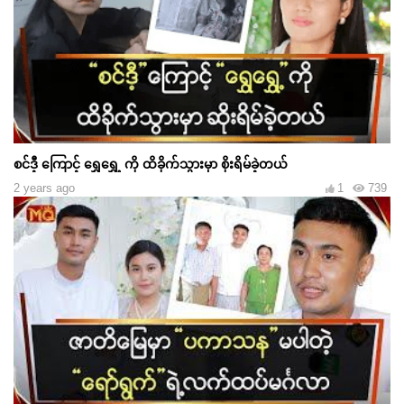
စင်ဒီ့ ကြောင့် ရွှေရွှေ့ ကို ထိခိုက်သွားမှာ စိုးရိမ်ခဲ့တယ်
2 years ago
1
739