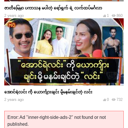
ဇာတိမြေမှာ ပကာသန မပါတဲ့ ရော်ရွက် ရဲ့ လက်ထပ်မင်္ဂလာ
2 years ago
1
860
အောင်ရဲလင်း ကို ယောင်္ကျားချင်း မို့မနမ်းချင်တဲ့ လင်း
2 years ago
0
732
Error: Ad "inner-right-side-ads-2" not found or not
published.