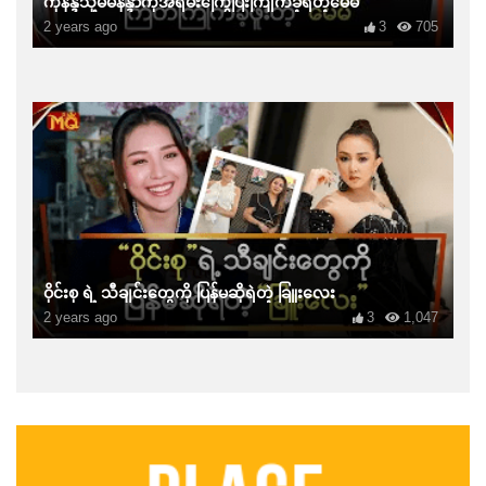
ကိုနန္ဒသို့မမနန္ဒာကိုအရမ်းကြွေပြီးကြိုက်ခဲ့ရတဲ့မေမီ
2 years ago
3
705
ဝိုင်းစု ရဲ့ သီချင်းတွေကို ပြန်မဆိုရဲတဲ့ ခြူးလေး
2 years ago
3
1,047