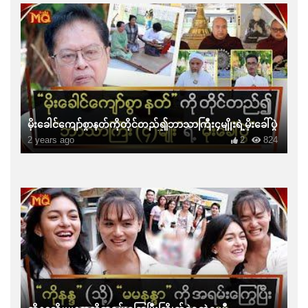
မိုးခေါင်ကျော်စွာနတ်ကိုတိုင်တည်၍ဘာသာကြီး၄မျိုးရဲ့မိုးခေါ်ပွဲ
2 years ago
2
824