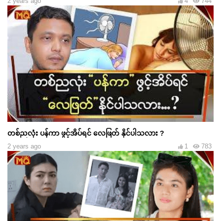
2 years ago
4
744
တစ်ညလုံး ပန်ကာ ဖွင့်အိပ်ရင် လေဖြတ် နိုင်ပါသလား ?
2 years ago
1
783