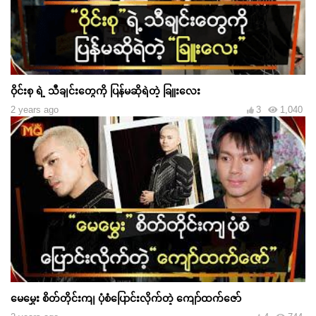
ဝိုင်းစု ရဲ့ သီချင်းတွေကို ပြန်မဆိုရဲတဲ့ ခြူးလေး
2 years ago
3
1,040
မေမွှေး စိတ်တိုင်းကျ ပုံစံပြောင်းလိုက်တဲ့ ကျော်ထက်ဇော်