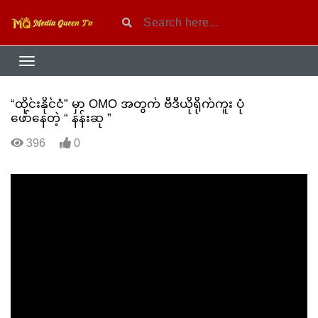
“ထိုင်းနိုင်ငံ” မှာ OMO အတွက် ဗီဒီယိုရိုက်ကူး ပုံ
ဖော်နေတဲ့ “ နန်းဆု ”
396
0