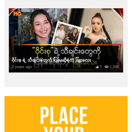
ဝိုင်းစု ရဲ့ သီချင်းတွေကို ပြန်မဆိုရဲတဲ့ ခြူးလေး
2 years ago
3
1,040