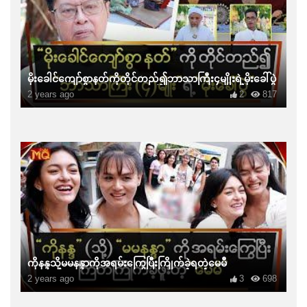
မိုးခေါင်ကျော်စွာနတ်ကိုတိုင်တည်၍ဘာသာကြီး၄မျိုးရဲ့မိုးခေါ်ပွဲ
2 years ago
2
817
ကိုနန္ဒသို့မမနန္ဒာကိုအရမ်းကြွေပြီးကြိုက်ခဲ့ရတဲ့မေမီ
2 years ago
3
698