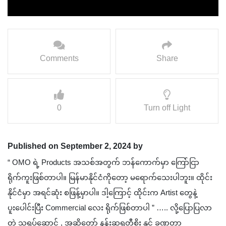
Comments
Share
0
Turn off Light
Published on September 2, 2024 by
“ OMO ရဲ့ Products အသစ်အတွက် ဘန်ကောက်မှာ ကြော်ငြာ
ရိုက်ကူးဖြစ်တာပါ။ မြန်မာနိုင်ငံကိုတော့ ‌မရောက်သေးပါဘူး။ ထိုင်း
နိုင်ငံမှာ အရင်ဆုံး စဖြန့်မှာပါ။ ဒါ့ကြောင့် ထိုင်းက Artist တွေနဲ့
ပူးပေါင်းပြီး Commercial လေး ရိုက်ဖြစ်တာပါ ” ….. လို့ပြောပြလာ
တဲ့ သရုပ်ဆောင် , အဆိုတော် နန်းဆုရတီစိုး နှင့် ခဏတာ