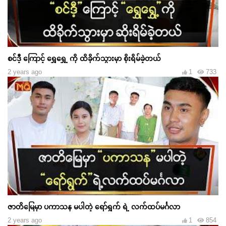
စင်ဒီ့ ကြောင့် ရွှေရွှေ့ ကို ထိခိုက်သွားမှာ စိုးရိမ်ခဲ့တယ်
2 years ago
1
733
ဇာတိမြေမှာ ပကာသန မပါတဲ့ ရော်ရွက် ရဲ့ လက်ထပ်မင်္ဂလာ
2 years ago
1
854