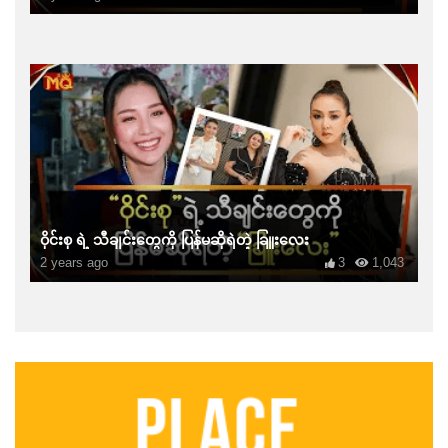
ဝိုင်းစု ရဲ့ သီချင်းတွေကို ပြန်မဆိုရဲတဲ့ ခြူးလေး
2 years ago
3
1,043