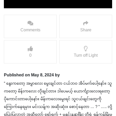
Comments
Share
0
Turn off Light
Published on May 8, 2024 by
” နွေးကတော့ အမွှာလေး မွေးချင်တာ ငယ်ဘဝ အိပ်မက်ပေါ့နော်။ သူ
ကတော့ မိန်းကလေး လိုချင်တာ။ ဒါပေမယ့် ယောင်္ကျားလေးရတော့
ပိုကောင်းတာပေါ့နော်။ မိန်းကလေးမွေးရင် သူငယ်ချင်းတွေကို
ကြောက်နေရမှာ။ မင်းသန့်က အဆိုးဆုံး။ စောင့်နေတာ … ? ” ….. လို့
ပြောပြလာတဲ့ အဆိုတော် ရော်ရွက် + မနှင်းနန္ဒာဖြိုး တို့ရဲ့ ရန်ကုန်မြိုမှ