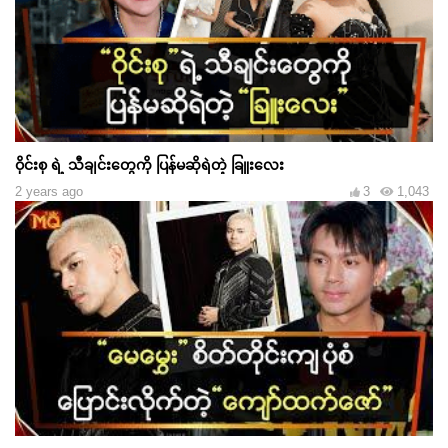
ဝိုင်းစု ရဲ့ သီချင်းတွေကို ပြန်မဆိုရဲတဲ့ ခြူးလေး
2 years ago
3
1,043