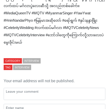
လက်ထပ် မင်္ဂလာပွဲလေးဆီသို့ အလည်တစ်ခေါက်။
#MediaQueenTV #MQTV #MyanmarSinger #YawYwat
#HninNandarPhyo #မြန်မာအဆိုတော် #ရော်ရွက် #နှင်းနန္ဒာဖြိုး
#CelebrityWedding #လက်ထပ်မင်္ဂလာ #MQTVCelebrityNews
#MQTVCelebrityInterview #ဘော်ဒါတွေကိုကြောက်လို့သားလေးပဲ
မွေးခိုင်းမယ်
CATEGORY
INTERVIEW
TAG
INTERVIEW
Your email address will not be published.