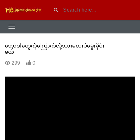
ဘော်ဒါတွေကိုကြောက်လို့သားလေးပဲမွေးခိုင်း
မယ်
299
0