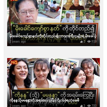
မိုးခေါင်ကျော်စွာနတ်ကိုတိုင်တည်၍ဘာသာကြီး၄မျိုးရဲ့မိုးခေါ်ပွဲ
2 years ago
2
819
ကိုနန္ဒသို့မမနန္ဒာကိုအရမ်းကြွေပြီးကြိုက်ခဲ့ရတဲ့မေမီ
2 years ago
3
700