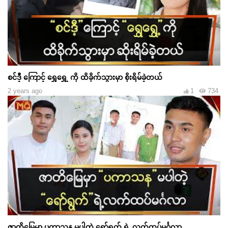
စင်ဒီ့ ကြောင့် ရွှေရွှေ့ ကို ထိခိုက်သွားမှာ စိုးရိမ်ခဲ့တယ်
2 years ago
1
734
ဇာတိမြေမှာ ပကာသန မပါတဲ့ ရော်ရွက် ရဲ့ လက်ထပ်မင်္ဂလာ