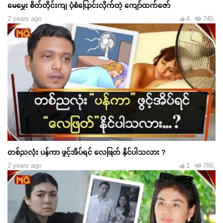
မေမွှေး စိတ်တိုင်းကျ ပုံစံပြောင်းလိုက်တဲ့ ကျော်ထက်ဇော်
2 years ago
4
745
တစ်ညလုံး ပန်ကာ ဖွင့်အိပ်ရင် လေဖြတ် နိုင်ပါသလား ?
2 years ago
1
786