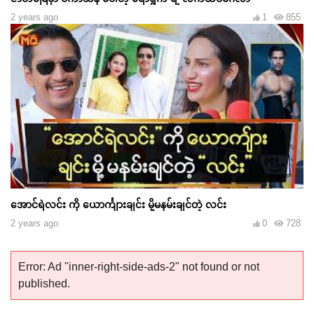
2 years ago
1
855
အောင်ရဲလင်း ကို ယောင်္ကျားချင်း မို့မနမ်းချင်တဲ့ လင်း
2 years ago
0
728
Error: Ad "inner-right-side-ads-2" not found or not
published.