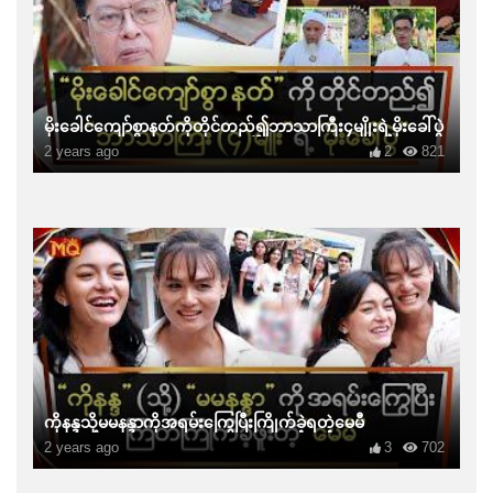
မိုးခေါင်ကျော်စွာနတ်ကိုတိုင်တည်၍ဘာသာကြီး၄မျိုးရဲ့မိုးခေါ်ပွဲ
2 years ago
2
821
ကိုနန္ဒသို့မမနန္ဒာကိုအရမ်းကြွေပြီးကြိုက်ခဲ့ရတဲ့မေမီ
2 years ago
3
702