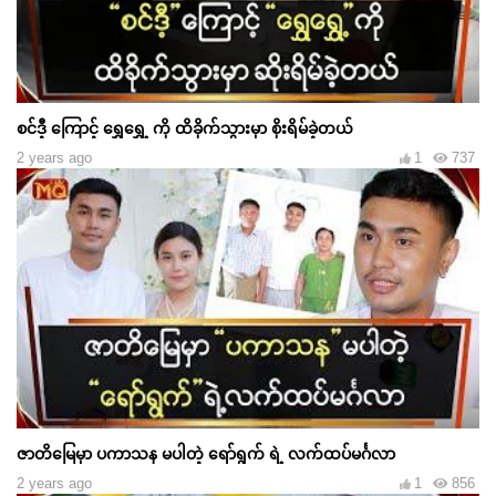
စင်ဒီ့ ကြောင့် ရွှေရွှေ့ ကို ထိခိုက်သွားမှာ စိုးရိမ်ခဲ့တယ်
2 years ago
1
737
ဇာတိမြေမှာ ပကာသန မပါတဲ့ ရော်ရွက် ရဲ့ လက်ထပ်မင်္ဂလာ
2 years ago
1
856