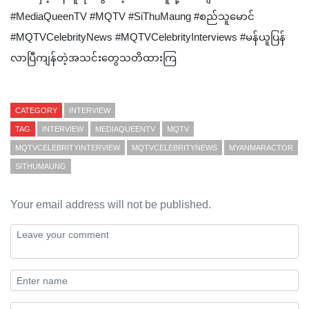
#MediaQueenTV #MQTV #SiThuMaung #စည်သူမောင်
‎#MQTVCelebrityNews #MQTVCelebrityInterviews #မန်ယူပြန်
လာပြီကျန်တဲ့အသင်းတွေသတိထားကြ
CATEGORY
INTERVIEW
TAG
INTERVIEW
MEDIAQUEENTV
MQTV
MQTVCELEBRITYINTERVIEW
MQTVCELEBRITYNEWS
MYANMARACTOR
SITHUMAUNG
Your email address will not be published.