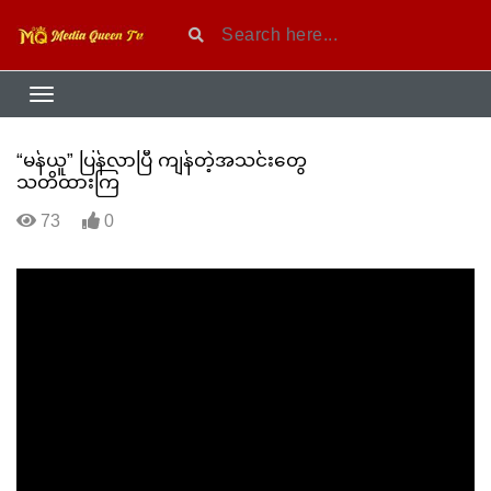
“မန်ယူ” ပြန်လာပြီ ကျန်တဲ့အသင်းတွေ
သတိထားကြ
73
0