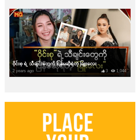
ဝိုင်းစု ရဲ့ သီချင်းတွေကို ပြန်မဆိုရဲတဲ့ ခြူးလေး
2 years ago
3
1,044