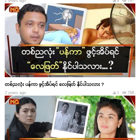
2 years ago
4
747
တစ်ညလုံး ပန်ကာ ဖွင့်အိပ်ရင် လေဖြတ် နိုင်ပါသလား ?
2 years ago
1
788