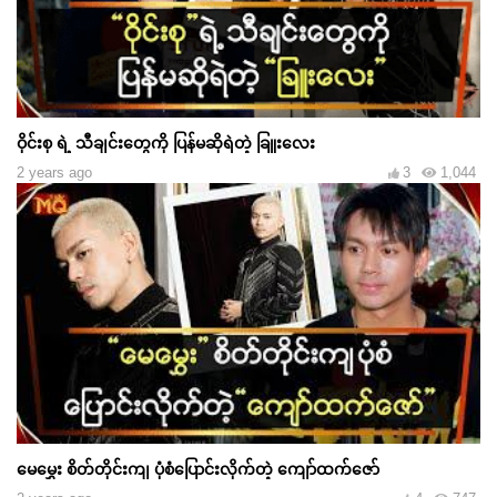
ဝိုင်းစု ရဲ့ သီချင်းတွေကို ပြန်မဆိုရဲတဲ့ ခြူးလေး
2 years ago
3
1,044
မေမွှေး စိတ်တိုင်းကျ ပုံစံပြောင်းလိုက်တဲ့ ကျော်ထက်ဇော်