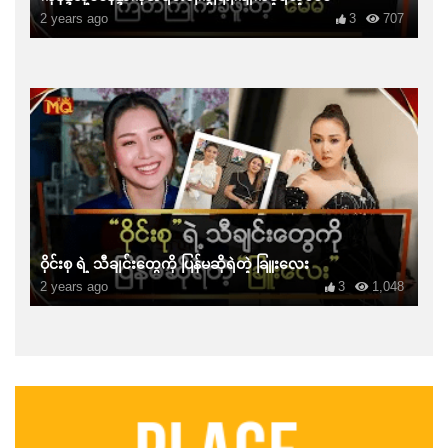
2 years ago
3
707
ဝိုင်းစု ရဲ့ သီချင်းတွေကို ပြန်မဆိုရဲတဲ့ ခြူးလေး
2 years ago
3
1,048