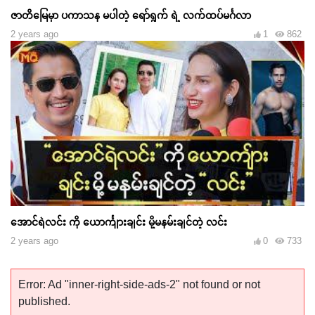
ဇာတိမြေမှာ ပကာသန မပါတဲ့ ရော်ရွက် ရဲ့ လက်ထပ်မင်္ဂလာ
2 years ago
1
862
အောင်ရဲလင်း ကို ယောင်္ကျားချင်း မို့မနမ်းချင်တဲ့ လင်း
2 years ago
0
733
Error: Ad "inner-right-side-ads-2" not found or not
published.