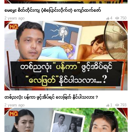
မေမွှေး စိတ်တိုင်းကျ ပုံစံပြောင်းလိုက်တဲ့ ကျော်ထက်ဇော်
2 years ago
4
750
တစ်ညလုံး ပန်ကာ ဖွင့်အိပ်ရင် လေဖြတ် နိုင်ပါသလား ?
2 years ago
1
793