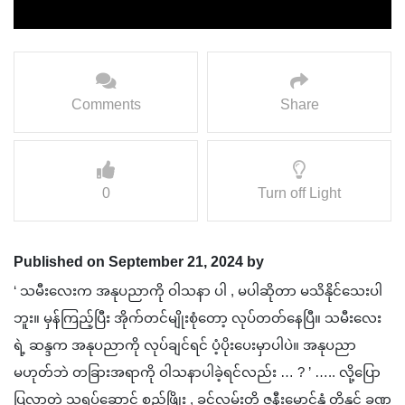
Comments
Share
0
Turn off Light
Published on September 21, 2024 by
‘ သမီးလေးက အနုပညာကို ဝါသနာ ပါ , မပါဆိုတာ မသိနိုင်သေးပါ
ဘူး။ မှန်ကြည့်ပြီး အိုက်တင်မျိုးစုံတော့ လုပ်တတ်နေပြီ။ သမီးလေး
ရဲ့ ဆန္ဒက အနုပညာကို လုပ်ချင်ရင် ပံ့ပိုးပေးမှာပါပဲ။ အနုပညာ
မဟုတ်ဘဲ တခြားအရာကို ဝါသနာပါခဲ့ရင်လည်း … ? ’ ….. လို့ပြော
ပြလာတဲ့ သရုပ်ဆောင် စည်ဖြိုး , ခင်လွှမ်းတို့ ဇနီးမောင်နှံ တို့နှင့် ခဏ