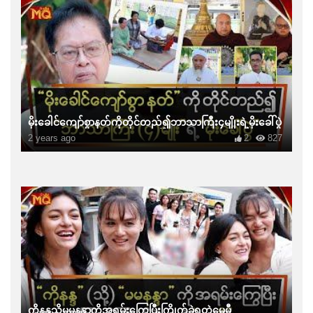
မိုးခေါင်ကျော်စွာနတ်ကိုတိုင်တည်၍ဘာသာကြီး၄မျိုးရဲ့မိုးခေါ်ပွဲ
2 years ago
2
827
ကိုနန္ဒသို့မမနန္ဒာကိုအရမ်းကြွေပြီးကြိုက်ခဲ့ရတဲ့မေမီ