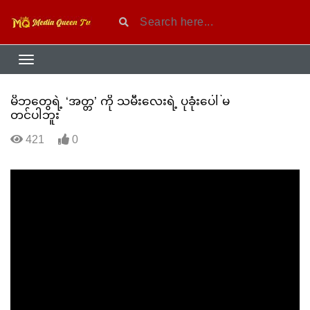
မိဘတွေရဲ့ ‘အတ္တ’ ကို သမီးလေးရဲ့ ပုခုံးပေါ် မ
တင်ပါဘူး
421
0