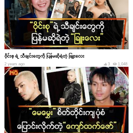
ဝိုင်းစု ရဲ့ သီချင်းတွေကို ပြန်မဆိုရဲတဲ့ ခြူးလေး
2 years ago
3
1,048