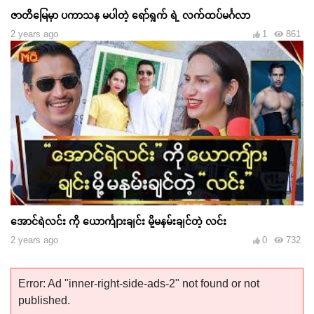
ဇာတိမြေမှာ ပကာသန မပါတဲ့ ရော်ရွက် ရဲ့ လက်ထပ်မင်္ဂလာ
2 years ago
1
861
အောင်ရဲလင်း ကို ယောင်္ကျားချင်း မို့မနမ်းချင်တဲ့ လင်း
2 years ago
0
732
Error: Ad "inner-right-side-ads-2" not found or not
published.