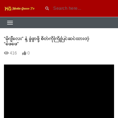
“မိုဂျီလေး” နဲ့ ခွဲခွာဖို့ စိတ်ကိုကြိုပြင်ဆင်ထားတဲ့
“ဖေဖေ”
416
0