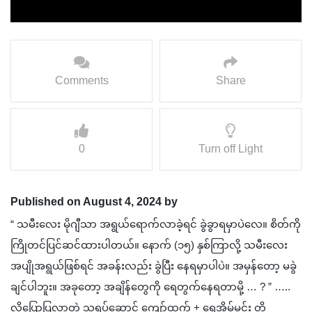
Comments
Share
0
Turn off Light
Published on August 4, 2024 by
“ သမီးလေး မိုဂျီသာ အရွယ်ရောက်လာခဲ့ရင် ခွဲခွာရမှာပဲလေ။ စိတ်ကို
ကြိုတင်ပြင်ဆင်ထားပါတယ်။ နောက် (၁၅) နှစ်ကြာလို့ သမီးလေး
အပျိုအရွယ်ဖြစ်ရင် အခန်းလည်း ခွဲပြီး နေရမှာပါပဲ။ အမှန်တော့ မခွဲ
ချင်ပါဘူး။ အခုတော့ အချိန်‌တွေကို ရေတွက်နေရတာမို့ … ? ” …..
လို့ပြောပြလာတဲ့ သရုပ်ဆောင် ကျော်ထက် + ရွှေအိမ်မင်း တို့