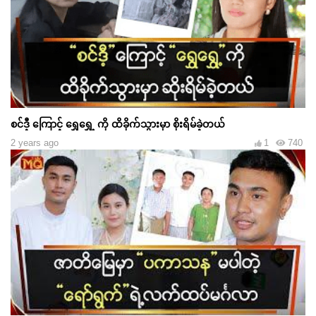
စင်ဒီ့ ကြောင့် ရွှေရွှေ့ ကို ထိခိုက်သွားမှာ စိုးရိမ်ခဲ့တယ်
2 years ago
1
740