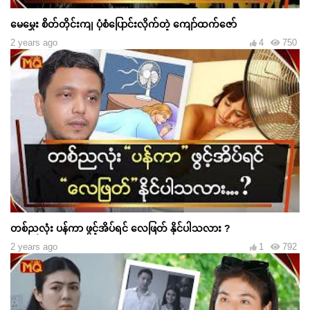
မေမွှေး စိတ်တိုင်းကျ ပုံစံပြောင်းလိုက်တဲ့ ကျော်ထက်ဇော်
2 years ago
4
750
တစ်ညလုံး ပန်ကာ ဖွင့်အိပ်ရင် လေဖြတ် နိုင်ပါသလား ?
2 years ago
1
792