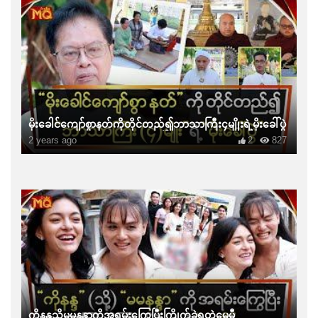
မိုးခေါင်ကျော်စွာနတ်ကိုတိုင်တည်၍ဘာသာကြီး၄မျိုးရဲ့မိုးခေါ်ပွဲ
2 years ago
2
827
ကိုနန္ဒသို့မမနန္ဒာကိုအရမ်းကြွေပြီးကြိုက်ခဲ့ရတဲ့မေမီ