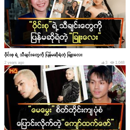
ဝိုင်းစု ရဲ့ သီချင်းတွေကို ပြန်မဆိုရဲတဲ့ ခြူးလေး
2 years ago
3
1,048