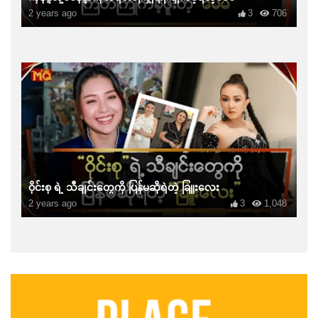
2 years ago
3
706
ဝိုင်းစု ရဲ့ သီချင်းတွေကို ပြန်မဆိုရဲတဲ့ ခြူးလေး
2 years ago
3
1,048