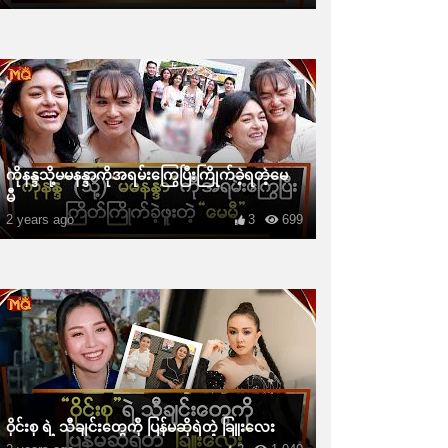
ကိုနန္ဒသို့မမနန္ဒာကိုအရမ်းကြွေပြီးကြိုက်ခဲ့ရတဲ့မေ
မီ
2 years ago
3
699
ဝိုင်းစု ရဲ့ သီချင်းတွေကို ပြန်မဆိုရဲတဲ့ ခြူးလေး