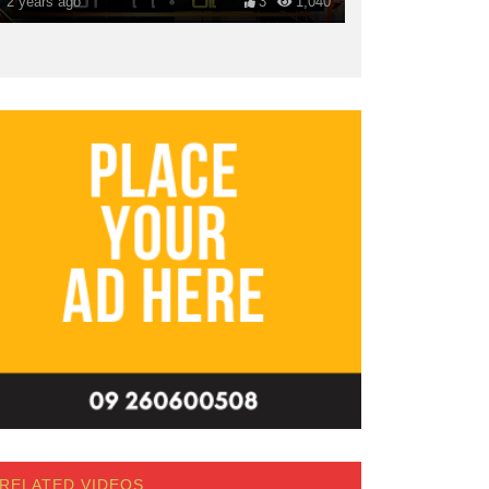
2 years ago
3
1,040
RELATED VIDEOS