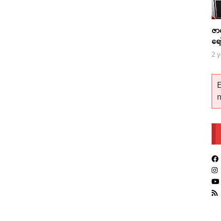
ဇာ
ရေ
2 y
E
n