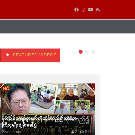
FEATURED VIDEOS
မိုးခေါင်ကျော်စွာနတ်ကိုတိုင်တည်၍ဘာသာ
ကြီး၄မျိုးရဲ့မိုးခေါ်ပွဲ
2 years ago
2
817