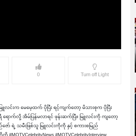
0
Turn off Light
ြူလင်းက မေမေ့ထက် ပိုပြီး ရင့်ကျက်တော့ မိသားစုက ပိုပြီး
ီ ရောက်လို့ အိမ်ပြန်မလာရင် ဖုန်းဆက်ပြီ။ မြူလင်းကို ကျတော့
ော် ရဲ့ သမီးဖြစ်သူ မြူလင်းကိုကို နှင့် စကားစမြည်
ကို #MQTVCelebrityNews #MQTVCelebrityInterview