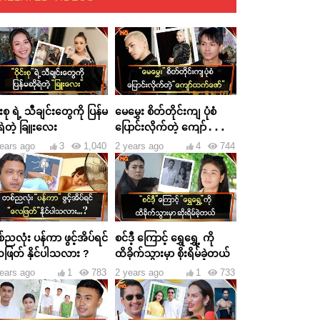
င်းစု ရဲ့ သီချင်းတွေကို ပြန်မ
မေမွှေး စိတ်တိုင်းကျ ပုံစံ
ရဲတဲ့ ခြူးလေး
ပြောင်းလိုက်တဲ့ ကျော်ထက်
ဇော်
ears ago
3
1,040
2 years ago
4
744
ညလုံး ပန်ကာ ဖွင့်အိပ်ရင်
စင်ဒီ့ ကြောင့် ရွှေရွှေ့ ကို
ဖြတ် နိုင်ပါသလား ?
ထိခိုက်သွားမှာ စိုးရိမ်ခဲ့တယ်
ears ago
1
783
2 years ago
1
733