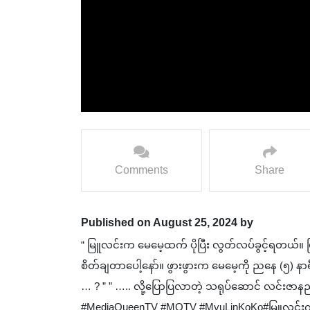
Comments
Share
Published on August 25, 2024 by
“ မြူလင်းက မေမေ့ထက် ပိုပြီး လွတ်လပ်ခွင့်ရတယ်။ ‌မ
စိတ်ချတာပေါ့နော်။ ဖွားဖွားက မေမေ့ကို ညနေ (၅) နာရ
… ? ” ” ….. လို့ပြောပြလာတဲ့ သရုပ်ဆောင် လင်းဇာနည်ဇ
#MediaQueenTV #MQTV #MyuLinKoKo#မြူလင်းကို