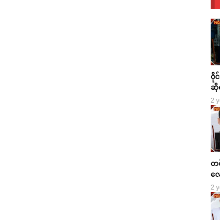
ဝို
ဆို
2 y
တစ်
လေ
2 y