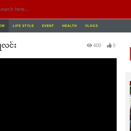
IEW
LIFE STYLE
EVENT
HEALTH
VLOGS
ူလင်း
400
0